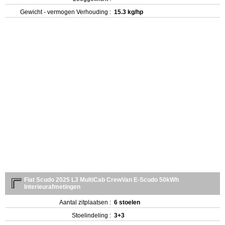
Gewicht - vermogen Verhouding :
15.3 kg/hp
Fiat Scudo 2025 L3 MultiCab CrewVan E-Scudo 50kWh
Interieurafmetingen
Aantal zitplaatsen :
6 stoelen
Stoelindeling :
3+3