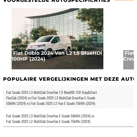
VOORGESTELDE AUTOSPECIFICATIES
Fiat Doblò 2024 Van L2 1.5 BlueHDi
Fiat
100HP (2024)
Crew
POPULAIRE VERGELIJKINGEN MET DEZE AUT
Fiat Scudo 2025 L3 MultiCab CrewVan 1.5 BlueHDi 120 Stop&Start
FlexCab (2024) vs Fiat Scudo 2025 L3 MultiCab CrewVan E-Scudo
50kWh (2024) vs Fiat Scudo 2025 L2 Van E-Scudo 75kWh (2024)
Fiat Scudo 2025 L3 MultiCab CrewVan E-Scudo 50kWh (2024) vs
Fiat Scudo 2025 L2 MultiCab CrewVan E-Scudo 75kWh (2024)