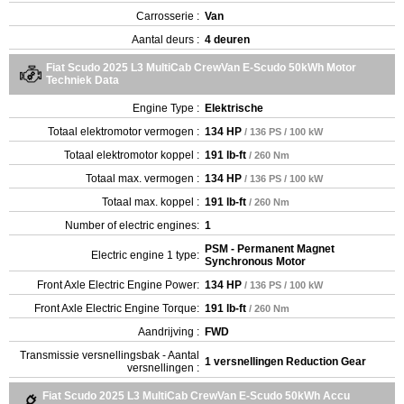
Carrosserie :
Van
Aantal deurs :
4 deuren
Fiat Scudo 2025 L3 MultiCab CrewVan E-Scudo 50kWh Motor
Techniek Data
Engine Type :
Elektrische
Totaal elektromotor vermogen :
134 HP
/ 136 PS / 100 kW
Totaal elektromotor koppel :
191 lb-ft
/ 260 Nm
Totaal max. vermogen :
134 HP
/ 136 PS / 100 kW
Totaal max. koppel :
191 lb-ft
/ 260 Nm
Number of electric engines:
1
PSM - Permanent Magnet
Electric engine 1 type:
Synchronous Motor
Front Axle Electric Engine Power:
134 HP
/ 136 PS / 100 kW
Front Axle Electric Engine Torque:
191 lb-ft
/ 260 Nm
Aandrijving :
FWD
Transmissie versnellingsbak - Aantal
1 versnellingen Reduction Gear
versnellingen :
Fiat Scudo 2025 L3 MultiCab CrewVan E-Scudo 50kWh Accu