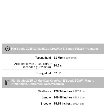
Fiat Scudo 2025 L3 MultiCab CrewVan E-Scudo 50kWh Prestaties
Topsnelheid :
81 Mph
/ 130 km/h
Acceleratie van 0-100 km/u in
10.5 s
seconden (0-62 mp/u) :
EU-rijgeluid :
67 dB
Fiat Scudo 2025 L3 MultiCab CrewVan E-Scudo 50kWh Maten,
Afmetingen, Gewichten, Aërodynamica
Wielbasis :
128.94 inches
/ 327.5 cm
Lengte :
209.88 inches
/ 533.1 cm
Breedte :
75.75 inches
/ 192.4 cm