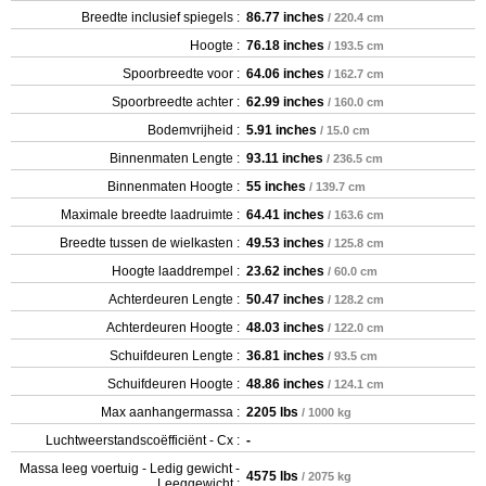
Breedte inclusief spiegels :
86.77 inches
/ 220.4 cm
Hoogte :
76.18 inches
/ 193.5 cm
Spoorbreedte voor :
64.06 inches
/ 162.7 cm
Spoorbreedte achter :
62.99 inches
/ 160.0 cm
Bodemvrijheid :
5.91 inches
/ 15.0 cm
Binnenmaten Lengte :
93.11 inches
/ 236.5 cm
Binnenmaten Hoogte :
55 inches
/ 139.7 cm
Maximale breedte laadruimte :
64.41 inches
/ 163.6 cm
Breedte tussen de wielkasten :
49.53 inches
/ 125.8 cm
Hoogte laaddrempel :
23.62 inches
/ 60.0 cm
Achterdeuren Lengte :
50.47 inches
/ 128.2 cm
Achterdeuren Hoogte :
48.03 inches
/ 122.0 cm
Schuifdeuren Lengte :
36.81 inches
/ 93.5 cm
Schuifdeuren Hoogte :
48.86 inches
/ 124.1 cm
Max aanhangermassa :
2205 lbs
/ 1000 kg
Luchtweerstandscoëfficiënt - Cx :
-
Massa leeg voertuig - Ledig gewicht -
4575 lbs
/ 2075 kg
Leeggewicht :