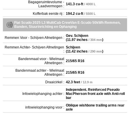
Bagageruimtevolume -
141.3 cu-ft
/ 4000 L
Laadvermogen :
Kofferbak eerste rij :
194.2 cu-ft
/ 5500 L
Fiat Scudo 2025 L3 MultiCab CrewVan E-Scudo 50kWh Remmen,
Banden, Stuurinrichting en Ophanging
Gev. Schijven
Remmen Voor - Schijven Afmetingen :
(
11.97 inches
)
/ 304 mm
Remmen Achter- Schijven Afmetingen
Schijven
:
(
11.42 inches
)
/ 290 mm
Bandenmaat voor - Wielmaat
215/65 R16
Afmetingen :
Bandenmaat achter - Wielmaat
215/65 R16
Afmetingen :
Draaicirkel :
42.3 feet
/ 12.9 m
Independent. Reinforced Pseudo
Infowielophanging achter :
MacPherson front axle with Anti-roll
bar
Oblique wishbone trailing arms rear
infowielophanging voor :
axle