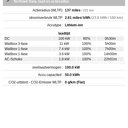
Techniek Data, laad en actieradius
Actieradius (WLTP):
137 miles
/ 221 km
stroomverbruik WLTP:
2.61 miles/ kWh
(23.8 kWh / 100 km)
Accutype :
Lithium-ion
laadtijd
DC
100 kW
80%
0h30m
Wallbox 3-fase
11 kW
100%
5h00m
Wallbox 1-fase
7.4 kW
100%
7h00m
Wallbox 1-fase
3.6 kW
100%
14h00m
AC-Schuko
1.8 kW
100%
22h01m
snellaadvermogen :
100.0 kW
Accu capaciteit :
50.0 kWh
CO2-uitstoot - CO2-Emissie WLTP :
0 g/km (Fiat)