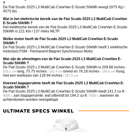
?
De Fiat Scudo 2025 L3 MultiCab CrewVan E-Scudo 50kWh weegt 2075 Kg /
4575 lbs.
Wat is het elektrische bereik van de Fiat Scudo 2025 L3 MultiCab CrewVan
E-Scudo 50kWh ?
Het elektrische bereik van de Fiat Scudo 2025 L3 MultiCab CrewVan E-Scudo
50kWh is 221 Km / 137 miles WLTP.
Welke motor heeft de Fiat Scudo 2025 L3 MultiCab CrewVan E-Scudo
50kWh ?
De Fiat Scudo 2025 L3 MultiCab CrewVan E-Scudo 50kWh heeft 1 elektrische
motor(en) PSM - Permanent Magnet Synchronous Motor.
Wat zijn de afmetingen van de Fiat Scudo 2025 L3 MultiCab CrewVan E-
Scudo 50kWh ?
De Fiat Scudo 2025 L3 MultiCab CrewVan E-Scudo 50kWh is
209.88 inches
/
lang,
75.75 inches
breed en
76.18 inches
hoog,
533.1 cm
/ 192.4 cm
/ 193.5 cm
met een wielbasis van
128.94 inches
.
/ 327.5 cm
Hoeveel bagageruimte heeft de Fiat Scudo 2025 L3 MultiCab CrewVan E-
Scudo 50kWh ?
De Fiat Scudo 2025 L3 MultiCab CrewVan E-Scudo 50kWh biedt
141.3 cu-ft
/
aan bagageruimte, wat uitbreidt tot
194.2 cu-ft
wanneer de
4000 L
/ 5500 L
achterstoelen worden neergeklapt.
ULTIMATE SPECS WINKEL