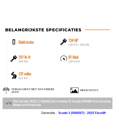
BELANGRIJKSTE SPECIFICATIES
134 HP
Elektrische
136 PS / 100 kW
191 lb-ft
81 Mph
260 Nm
130 km/h
137 miles
221 km
VERGELIJKEN MET EEN ANDERE
MEER FOTO'S
AUTO
Fiat Scudo 2025 L3 MultiCab CrewVan E-Scudo 50kWh Carrosserie,
Model en Productie
Generatie :
Scudo 3 (506/507) - 2025 Facelift