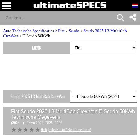
Auto Technische Specificaties
>
Fiat
>
Scudo
>
Scudo 2025 L3 MultiCab
CrewVan
> E-Scudo 50kWh
MERK
Scudo 2025 L3 MultiCab CrewVan
Versies
Fiat Scudo 2025 L3 MultiCab CrewVan E-Scudo 50kWh
Technische Gegevens
(2024 - )
- Jaren 2024, 2025, 2026
★★★★★
★★★★★
Heb je deze auto? Beoordeel hem!