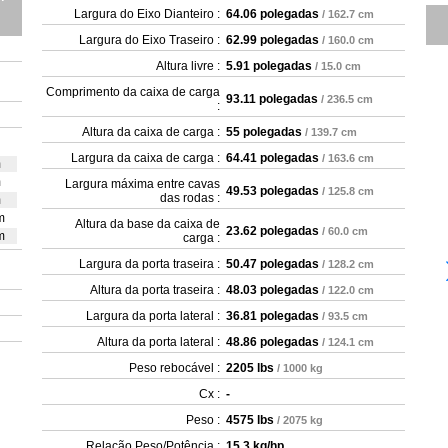
Largura do Eixo Dianteiro :
64.06 polegadas
/ 162.7 cm
Largura do Eixo Traseiro :
62.99 polegadas
/ 160.0 cm
Altura livre :
5.91 polegadas
/ 15.0 cm
Comprimento da caixa de carga
93.11 polegadas
/ 236.5 cm
:
Altura da caixa de carga :
55 polegadas
/ 139.7 cm
Largura da caixa de carga :
64.41 polegadas
/ 163.6 cm
m
m
Largura máxima entre cavas
49.53 polegadas
/ 125.8 cm
das rodas :
m
m
Altura da base da caixa de
23.62 polegadas
/ 60.0 cm
m
carga :
Largura da porta traseira :
50.47 polegadas
/ 128.2 cm
Altura da porta traseira :
48.03 polegadas
/ 122.0 cm
Largura da porta lateral :
36.81 polegadas
/ 93.5 cm
Altura da porta lateral :
48.86 polegadas
/ 124.1 cm
Peso rebocável :
2205 lbs
/ 1000 kg
Cx :
-
Peso :
4575 lbs
/ 2075 kg
Relação Peso/Potência :
15.3 kg/hp