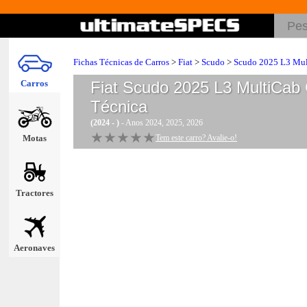
Fichas Técnicas de Carros
>
Fiat
>
Scudo
>
Scudo 2025 L3 Mu
Carros
Fiat Scudo 2025 L3 MultiCa
Técnica
(2024 - )
- Anos 2024, 2025, 2026
★★★★★
★★★★★
Motas
Tem este carro? Avalie-o!
Tractores
Aeronaves