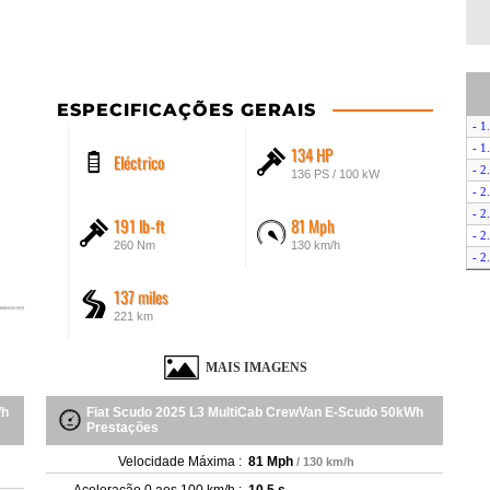
ESPECIFICAÇÕES GERAIS
- 1
- 1
134 HP
Eléctrico
- 2
136 PS / 100 kW
- 2
- 2
191 lb-ft
81 Mph
- 2
260 Nm
130 km/h
- 2
- 2
137 miles
- 
221 km
- E
MAIS IMAGENS
Wh
Fiat Scudo 2025 L3 MultiCab CrewVan E-Scudo 50kWh
Prestações
Velocidade Máxima :
81 Mph
/ 130 km/h