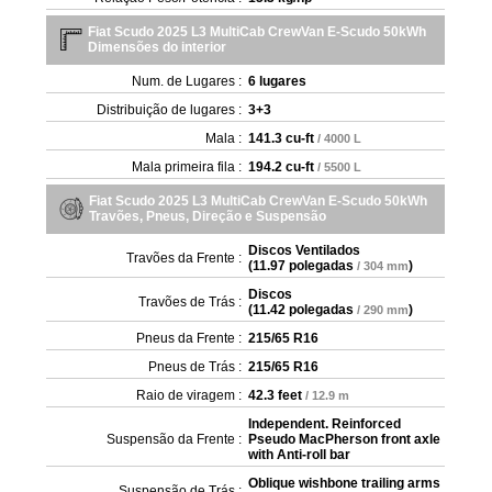
Fiat Scudo 2025 L3 MultiCab CrewVan E-Scudo 50kWh
Dimensões do interior
Num. de Lugares :
6 lugares
Distribuição de lugares :
3+3
Mala :
141.3 cu-ft
/ 4000 L
Mala primeira fila :
194.2 cu-ft
/ 5500 L
Fiat Scudo 2025 L3 MultiCab CrewVan E-Scudo 50kWh
Travões, Pneus, Direção e Suspensão
Discos Ventilados
Travões da Frente :
(
11.97 polegadas
)
/ 304 mm
Discos
Travões de Trás :
(
11.42 polegadas
)
/ 290 mm
Pneus da Frente :
215/65 R16
Pneus de Trás :
215/65 R16
Raio de viragem :
42.3 feet
/ 12.9 m
Independent. Reinforced
Suspensão da Frente :
Pseudo MacPherson front axle
with Anti-roll bar
Oblique wishbone trailing arms
Suspensão de Trás :