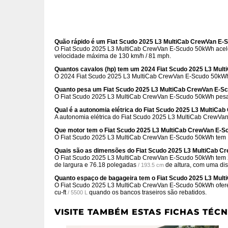
Quão rápido é um Fiat Scudo 2025 L3 MultiCab CrewVan E-
O Fiat Scudo 2025 L3 MultiCab CrewVan E-Scudo 50kWh acele
velocidade máxima de 130 km/h / 81 mph.
Quantos cavalos (hp) tem um 2024 Fiat Scudo 2025 L3 Mul
O 2024 Fiat Scudo 2025 L3 MultiCab CrewVan E-Scudo 50kWh 
Quanto pesa um Fiat Scudo 2025 L3 MultiCab CrewVan E-S
O Fiat Scudo 2025 L3 MultiCab CrewVan E-Scudo 50kWh pesa 
Qual é a autonomia elétrica do Fiat Scudo 2025 L3 MultiC
A autonomia elétrica do Fiat Scudo 2025 L3 MultiCab CrewVa
Que motor tem o Fiat Scudo 2025 L3 MultiCab CrewVan E-
O Fiat Scudo 2025 L3 MultiCab CrewVan E-Scudo 50kWh tem 1
Quais são as dimensões do Fiat Scudo 2025 L3 MultiCab 
O Fiat Scudo 2025 L3 MultiCab CrewVan E-Scudo 50kWh tem
de largura e
76.18 polegadas
de altura, com uma dis
/ 193.5 cm
Quanto espaço de bagageira tem o Fiat Scudo 2025 L3 Mul
O Fiat Scudo 2025 L3 MultiCab CrewVan E-Scudo 50kWh ofe
cu-ft
quando os bancos traseiros são rebatidos.
/ 5500 L
VISITE TAMBÉM ESTAS FICHAS TÉCN