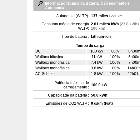
Informação técnica da Bateria, Carregamento e
Autonomia
Autonomia (WLTP):
137 miles
/ 221 km
Consumo médio de energia
2.61 miles/ kWh
(23.8 kWh /
WLTP:
100 km)
Tipo de bateria :
Lithium-ion
Tempo de carga
DC
100 kW
80%
0h30
Wallbox trifásica
11 kW
100%
5h00
Wallbox monofásica
7.4 kW
100%
7h00
Wallbox monofásica
3.6 kW
100%
14h00
AC-Schuko
1.8 kW
100%
22h01
Potência máxima de
100.0 kW
carregamento :
Capacidade da bateria :
50.0 kWh
Emissões de CO2 WLTP :
0 g/km (Fiat)