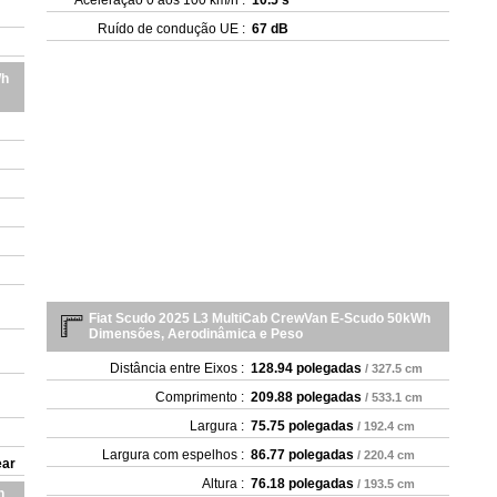
Aceleração 0 aos 100 km/h :
10.5 s
Ruído de condução UE :
67 dB
Wh
Fiat Scudo 2025 L3 MultiCab CrewVan E-Scudo 50kWh
Dimensões, Aerodinâmica e Peso
Distância entre Eixos :
128.94 polegadas
/ 327.5 cm
Comprimento :
209.88 polegadas
/ 533.1 cm
Largura :
75.75 polegadas
/ 192.4 cm
Largura com espelhos :
86.77 polegadas
/ 220.4 cm
ear
Altura :
76.18 polegadas
/ 193.5 cm
h