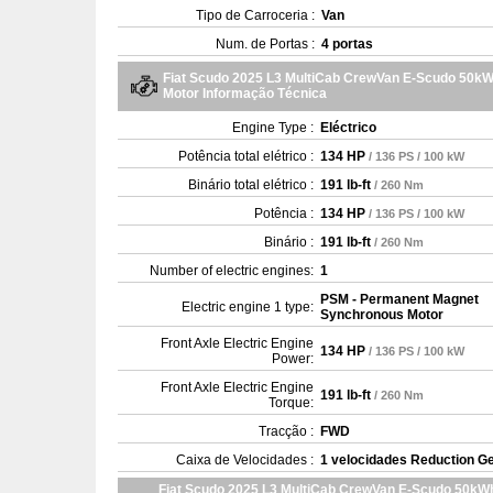
Tipo de Carroceria :
Van
Num. de Portas :
4 portas
Fiat Scudo 2025 L3 MultiCab CrewVan E-Scudo 50k
Motor Informação Técnica
Engine Type :
Eléctrico
Potência total elétrico :
134 HP
/ 136 PS / 100 kW
Binário total elétrico :
191 lb-ft
/ 260 Nm
Potência :
134 HP
/ 136 PS / 100 kW
Binário :
191 lb-ft
/ 260 Nm
Number of electric engines:
1
PSM - Permanent Magnet
Electric engine 1 type:
Synchronous Motor
Front Axle Electric Engine
134 HP
/ 136 PS / 100 kW
Power:
Front Axle Electric Engine
191 lb-ft
/ 260 Nm
Torque:
Tracção :
FWD
Caixa de Velocidades :
1 velocidades Reduction G
Fiat Scudo 2025 L3 MultiCab CrewVan E-Scudo 50kW