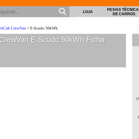
FICHAS TÉCNICA
LOJA
DE CARROS
ltiCab CrewVan
> E-Scudo 50kWh
b CrewVan E-Scudo 50kWh
Ficha
L