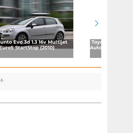
Punto Evo 3d 1.3 16v Multijet
Toyota Kijang V 
uro5 StartStop (2010)
Automatic (2006
 E-