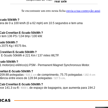
rear axle
Se encontraste um erro nesta ficha
envia a tua correcção aqui
Scudo 50kWh ?
ra de 0 a 100 km/h (0 a 62 mph) em 10.5 segundos e tem uma
tiCab CrewVan E-Scudo 50kWh ?
tem 136 PS / 134 bhp / 100 kW.
cudo 50kWh ?
2075 Kg / 4575 lbs.
ab CrewVan E-Scudo 50kWh ?
n E-Scudo 50kWh é 221 Km / 137 miles WLTP.
Scudo 50kWh ?
 motor(es) elétrico(s) PSM - Permanent Magnet Synchronous Motor.
CrewVan E-Scudo 50kWh ?
209.88 polegadas
de comprimento,
75.75 polegadas
/ 533.1 cm
/ 192.4 cm
tância entre eixos de
128.94 polegadas
.
/ 327.5 cm
tiCab CrewVan E-Scudo 50kWh ?
rece
141.3 cu-ft
de espaço de bagageira, que aumenta para
194.2
/ 4000 L
ICAS