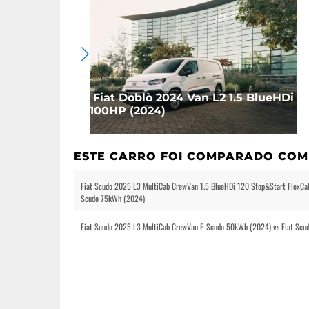
Fiat Doblò 2024 Van L2 1.5 BlueHDi
100HP (2024)
ESTE CARRO FOI COMPARADO COM 
Fiat Scudo 2025 L3 MultiCab CrewVan 1.5 BlueHDi 120 Stop&Start FlexCa
Scudo 75kWh (2024)
Fiat Scudo 2025 L3 MultiCab CrewVan E-Scudo 50kWh (2024) vs Fiat Sc