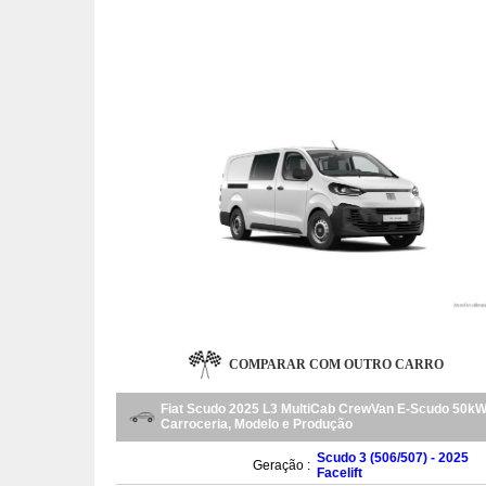
COMPARAR COM OUTRO CARRO
Fiat Scudo 2025 L3 MultiCab CrewVan E-Scudo 50k
Carroceria, Modelo e Produção
Scudo 3 (506/507) - 2025
Geração :
Facelift