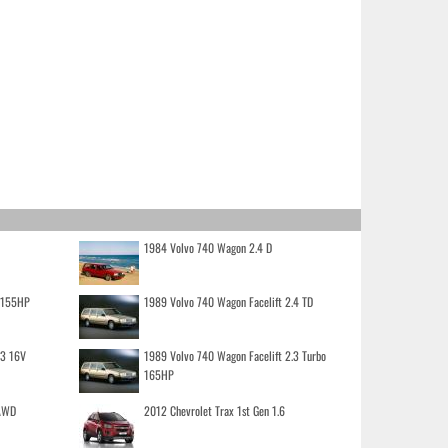
1984 Volvo 740 Wagon 2.4 D
o 155HP
1989 Volvo 740 Wagon Facelift 2.4 TD
.3 16V
1989 Volvo 740 Wagon Facelift 2.3 Turbo
165HP
 AWD
2012 Chevrolet Trax 1st Gen 1.6