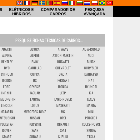
S
ELÉTRICOS E
COMPARADOR DE
PESQUISA
HÍBRIDOS
CARROS
AVANÇADA
PESQUISE FICHAS TÉCNICAS DE CARROS...
ABARTH
ACURA
AIWAYS
ALFA-ROMEO
ALPINA
ALPINE
ASTON-MARTIN
AUDI
BENTLEY
BMW
BUGATTI
BUICK
BYD
CADILLAC
CHEVROLET
CHRYSLER
CITROEN
CUPRA
DACIA
DAIHATSU
DODGE
DS
FERRARI
FIAT
FORD
GENESIS
HONDA
HYUNDAI
INFINITI
JAGUAR
JEEP
KIA
AMBORGHINI
LANCIA
LAND-ROVER
LEXUS
LINCOLN
LOTUS
MASERATI
MAZDA
MCLAREN
MERCEDES-BENZ
MG
MINI
MITSUBISHI
NISSAN
OPEL
PEUGEOT
POLESTAR
PORSCHE
RENAULT
ROLLS-ROYCE
ROVER
SAAB
SEAT
SKODA
SMART
SUBARU
SUZUKI
TESLA