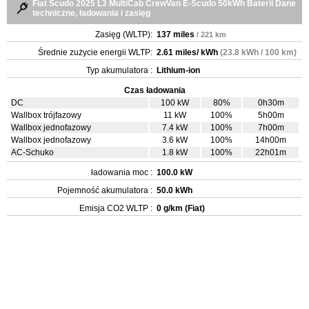
Fiat Scudo 2025 L3 MultiCab CrewVan E-Scudo 50kWh Baterii Dane
techniczne, ładowania i zasięg
Zasięg (WLTP):
137 miles
/ 221 km
Średnie zużycie energii WLTP:
2.61 miles/ kWh
(23.8 kWh / 100 km)
Typ akumulatora :
Lithium-ion
Czas ładowania
DC
100 kW
80%
0h30m
Wallbox trójfazowy
11 kW
100%
5h00m
Wallbox jednofazowy
7.4 kW
100%
7h00m
Wallbox jednofazowy
3.6 kW
100%
14h00m
AC-Schuko
1.8 kW
100%
22h01m
ładowania moc :
100.0 kW
Pojemność akumulatora :
50.0 kWh
Emisja CO2 WLTP :
0 g/km (Fiat)