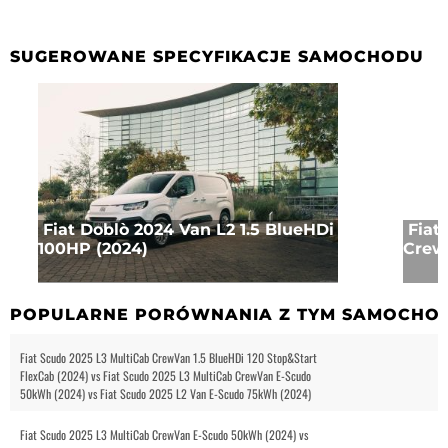
SUGEROWANE SPECYFIKACJE SAMOCHODU
Fiat Doblò 2024 Van L2 1.5 BlueHDi
Fiat
100HP (2024)
Crew
POPULARNE PORÓWNANIA Z TYM SAMOCHO
Fiat Scudo 2025 L3 MultiCab CrewVan 1.5 BlueHDi 120 Stop&Start
FlexCab (2024) vs Fiat Scudo 2025 L3 MultiCab CrewVan E-Scudo
50kWh (2024) vs Fiat Scudo 2025 L2 Van E-Scudo 75kWh (2024)
Fiat Scudo 2025 L3 MultiCab CrewVan E-Scudo 50kWh (2024) vs