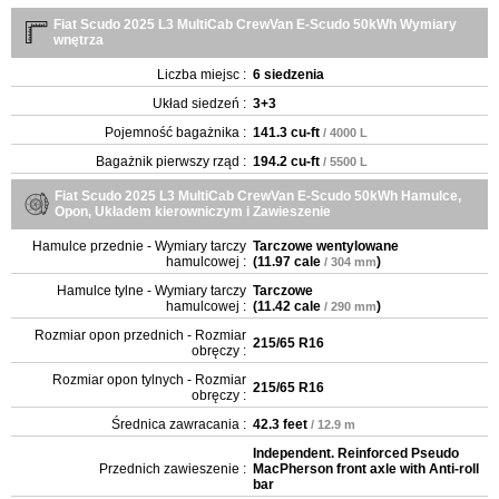
Fiat Scudo 2025 L3 MultiCab CrewVan E-Scudo 50kWh Wymiary
wnętrza
Liczba miejsc :
6 siedzenia
Układ siedzeń :
3+3
Pojemność bagażnika :
141.3 cu-ft
/ 4000 L
Bagażnik pierwszy rząd :
194.2 cu-ft
/ 5500 L
Fiat Scudo 2025 L3 MultiCab CrewVan E-Scudo 50kWh Hamulce,
Opon, Układem kierowniczym i Zawieszenie
Hamulce przednie - Wymiary tarczy
Tarczowe wentylowane
hamulcowej :
(
11.97 cale
)
/ 304 mm
Hamulce tylne - Wymiary tarczy
Tarczowe
hamulcowej :
(
11.42 cale
)
/ 290 mm
Rozmiar opon przednich - Rozmiar
215/65 R16
obręczy :
Rozmiar opon tylnych - Rozmiar
215/65 R16
obręczy :
Średnica zawracania :
42.3 feet
/ 12.9 m
Independent. Reinforced Pseudo
Przednich zawieszenie :
MacPherson front axle with Anti-roll
bar