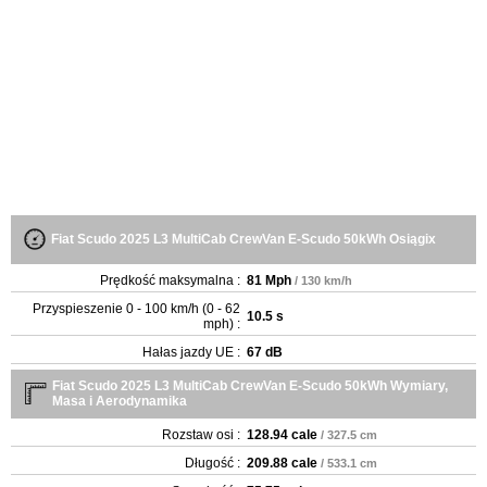
Fiat Scudo 2025 L3 MultiCab CrewVan E-Scudo 50kWh Osiągix
Prędkość maksymalna :
81 Mph
/ 130 km/h
Przyspieszenie 0 - 100 km/h (0 - 62
10.5 s
mph) :
Hałas jazdy UE :
67 dB
Fiat Scudo 2025 L3 MultiCab CrewVan E-Scudo 50kWh Wymiary,
Masa i Aerodynamika
Rozstaw osi :
128.94 cale
/ 327.5 cm
Długość :
209.88 cale
/ 533.1 cm