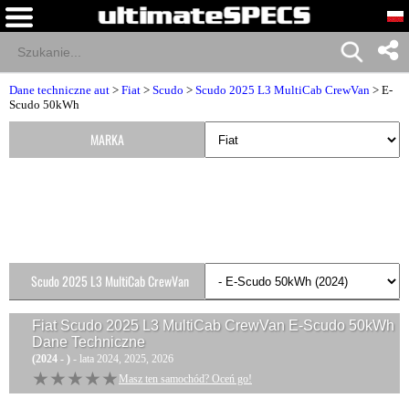
Dane techniczne aut
>
Fiat
>
Scudo
>
Scudo 2025 L3 MultiCab CrewVan
> E-
Scudo 50kWh
MARKA
Scudo 2025 L3 MultiCab CrewVan
Wersje
Fiat Scudo 2025 L3 MultiCab CrewVan E-Scudo 50kWh
Dane Techniczne
(2024 - )
- lata 2024, 2025, 2026
★★★★★
★★★★★
Masz ten samochód? Oceń go!