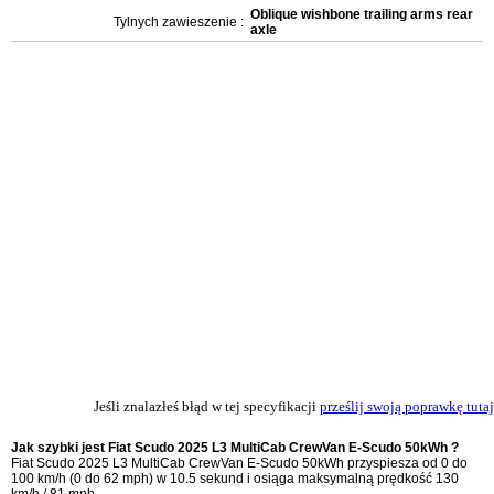
Oblique wishbone trailing arms rear
Tylnych zawieszenie :
axle
Jeśli znalazłeś błąd w tej specyfikacji
prześlij swoją poprawkę tutaj
Jak szybki jest Fiat Scudo 2025 L3 MultiCab CrewVan E-Scudo 50kWh ?
Fiat Scudo 2025 L3 MultiCab CrewVan E-Scudo 50kWh przyspiesza od 0 do
100 km/h (0 do 62 mph) w 10.5 sekund i osiąga maksymalną prędkość 130
km/h / 81 mph.