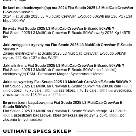
Ile koni mechanicznych (hp) ma 2024 Fiat Scudo 2025 L3 MultiCab CrewVan
E-Scudo 50kWh ?
2024 Fiat Scudo 2025 L3 MultiCab CrewVan E-Scudo 50kWh ma 136 PS / 134
bhp / 100 kW.
Ile waży Fiat Scudo 2025 L3 MultiCab CrewVan E-Scudo 50kWh ?
Fiat Scudo 2025 L3 MultiCab CrewVan E-Scudo 50kWh waży 2075 Kg / 4575
lbs.
Jaki zasięg elektryczny ma Fiat Scudo 2025 L3 MultiCab CrewVan E-Scudo
50kWh ?
Zasięg elektryczny Fiat Scudo 2025 L3 MultiCab CrewVan E-Scudo 50kWh
wynosi 221 Km / 137 miles WLTP.
Jaki silnik ma Fiat Scudo 2025 L3 MultiCab CrewVan E-Scudo 50kWh ?
Fiat Scudo 2025 L3 MultiCab CrewVan E-Scudo 50kWh ma 1 silnik(i)
elektryczny(e) PSM - Permanent Magnet Synchronous Motor.
Jakie są wymiary Fiat Scudo 2025 L3 MultiCab CrewVan E-Scudo 50kWh ?
Fiat Scudo 2025 L3 MultiCab CrewVan E-Scudo 50kWh ma
209.88 cale
/ 533.1
długości,
75.75 cale
szerokości i
76.18 cale
wysokości,
cm
/ 192.4 cm
/ 193.5 cm
z rozstawem osi
128.94 cale
.
/ 327.5 cm
Ile przestrzeni bagażowej ma Fiat Scudo 2025 L3 MultiCab CrewVan E-
Scudo 50kWh ?
Fiat Scudo 2025 L3 MultiCab CrewVan E-Scudo 50kWh oferuje
141.3 cu-ft
/
przestrzeni bagażowej, która zwiększa się do
194.2 cu-ft
po
4000 L
/ 5500 L
złożeniu tylnych siedzeń.
ULTIMATE SPECS SKLEP