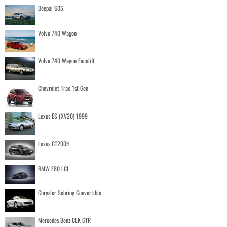
Deepal S05
Volvo 740 Wagon
Volvo 740 Wagon Facelift
Chevrolet Trax 1st Gen
Lexus ES (XV20) 1999
Lexus CT200H
BMW F80 LCI
Chrysler Sebring Convertible
Mercedes Benz CLK GTR