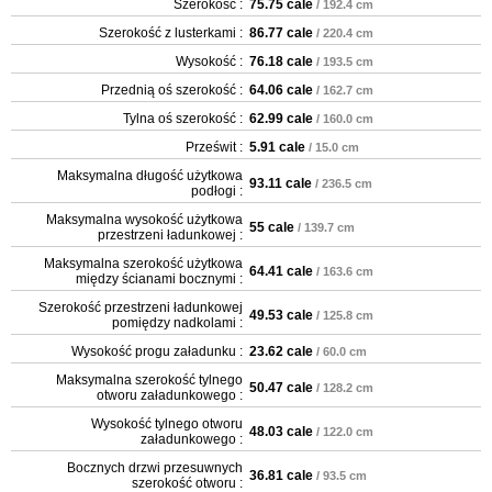
Szerokość :
75.75 cale
/ 192.4 cm
Szerokość z lusterkami :
86.77 cale
/ 220.4 cm
Wysokość :
76.18 cale
/ 193.5 cm
Przednią oś szerokość :
64.06 cale
/ 162.7 cm
Tylna oś szerokość :
62.99 cale
/ 160.0 cm
Prześwit :
5.91 cale
/ 15.0 cm
Maksymalna długość użytkowa
93.11 cale
/ 236.5 cm
podłogi :
Maksymalna wysokość użytkowa
55 cale
/ 139.7 cm
przestrzeni ładunkowej :
Maksymalna szerokość użytkowa
64.41 cale
/ 163.6 cm
między ścianami bocznymi :
Szerokość przestrzeni ładunkowej
49.53 cale
/ 125.8 cm
pomiędzy nadkolami :
Wysokość progu załadunku :
23.62 cale
/ 60.0 cm
Maksymalna szerokość tylnego
50.47 cale
/ 128.2 cm
otworu załadunkowego :
Wysokość tylnego otworu
48.03 cale
/ 122.0 cm
załadunkowego :
Bocznych drzwi przesuwnych
36.81 cale
/ 93.5 cm
szerokość otworu :