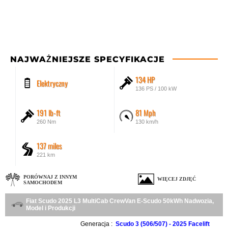
NAJWAŻNIEJSZE SPECYFIKACJE
134 HP
Elektryczny
136 PS / 100 kW
191 lb-ft
81 Mph
260 Nm
130 km/h
137 miles
221 km
PORÓWNAJ Z INNYM
WIĘCEJ ZDJĘĆ
SAMOCHODEM
Fiat Scudo 2025 L3 MultiCab CrewVan E-Scudo 50kWh Nadwozia,
Model i Produkcji
Generacja :
Scudo 3 (506/507) - 2025 Facelift