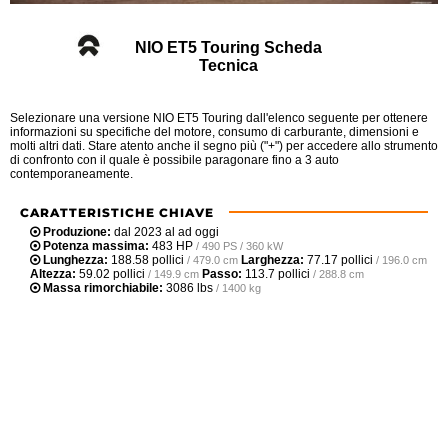
NIO ET5 Touring Scheda
Tecnica
Selezionare una versione NIO ET5 Touring dall'elenco seguente per ottenere
informazioni su specifiche del motore, consumo di carburante, dimensioni e
molti altri dati. Stare atento anche il segno più ("+") per accedere allo strumento
di confronto con il quale è possibile paragonare fino a 3 auto
contemporaneamente.
CARATTERISTICHE CHIAVE
Produzione:
dal 2023 al ad oggi
Potenza massima:
483 HP
/ 490 PS / 360 kW
Lunghezza:
188.58 pollici
Larghezza:
77.17 pollici
/ 479.0 cm
/ 196.0 cm
Altezza:
59.02 pollici
Passo:
113.7 pollici
/ 149.9 cm
/ 288.8 cm
Massa rimorchiabile:
3086 lbs
/ 1400 kg