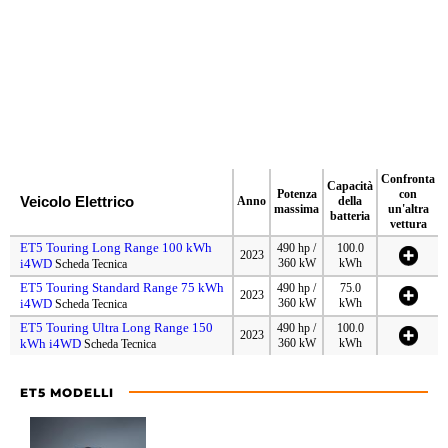
Confronta
Capacità
Potenza
con
Veicolo Elettrico
Anno
della
massima
un'altra
batteria
vettura
ET5 Touring Long Range 100 kWh
490 hp /
100.0
2023
i4WD
360 kW
kWh
Scheda Tecnica
ET5 Touring Standard Range 75 kWh
490 hp /
75.0
2023
i4WD
360 kW
kWh
Scheda Tecnica
ET5 Touring Ultra Long Range 150
490 hp /
100.0
2023
kWh i4WD
360 kW
kWh
Scheda Tecnica
ET5 MODELLI