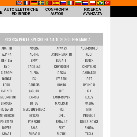
AUTO ELETTRICHE
CONFRONTA
RICERCA
HE
ED IBRIDE
AUTOS
AVANZATA
RICERCA PER LE SPECIFICHE AUTO. SCEGLI PER MARCA:
ABARTH
ACURA
AIWAYS
ALFA-ROMEO
ALPINA
ALPINE
ASTON-MARTIN
AUDI
BENTLEY
BMW
BUGATTI
BUICK
BYD
CADILLAC
CHEVROLET
CHRYSLER
CITROEN
CUPRA
DACIA
DAIHATSU
DODGE
DS
FERRARI
FIAT
FORD
GENESIS
HONDA
HYUNDAI
INFINITI
JAGUAR
JEEP
KIA
AMBORGHINI
LANCIA
LAND-ROVER
LEXUS
LINCOLN
LOTUS
MASERATI
MAZDA
MCLAREN
MERCEDES-BENZ
MG
MINI
MITSUBISHI
NISSAN
OPEL
PEUGEOT
POLESTAR
PORSCHE
RENAULT
ROLLS-ROYCE
ROVER
SAAB
SEAT
SKODA
SMART
SUBARU
SUZUKI
TESLA