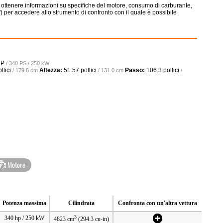
 ottenere informazioni su specifiche del motore, consumo di carburante,
+") per accedere allo strumento di confronto con il quale è possibile
HP
/ 340 PS / 250 kW
llici
Altezza:
51.57 pollici
Passo:
106.3 pollici
/ 179.6 cm
/ 131.0 cm
/
Motore
Potenza massima
Cilindrata
Confronta con un'altra vettura
3
340 hp / 250 kW
4823 cm
(294.3 cu-in)