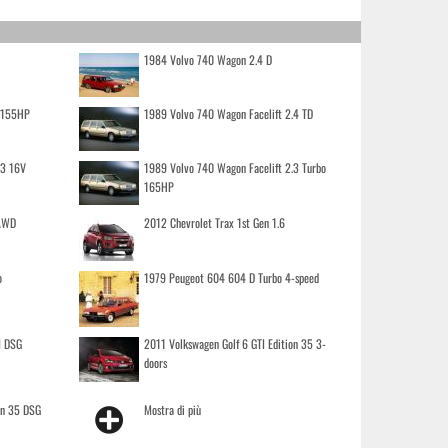
1984 Volvo 740 Wagon 2.4 D
o 155HP
1989 Volvo 740 Wagon Facelift 2.4 TD
.3 16V
1989 Volvo 740 Wagon Facelift 2.3 Turbo
165HP
 AWD
2012 Chevrolet Trax 1st Gen 1.6
o
1979 Peugeot 604 604 D Turbo 4-speed
I DSG
2011 Volkswagen Golf 6 GTI Edition 35 3-
doors
on 35 DSG
Mostra di più