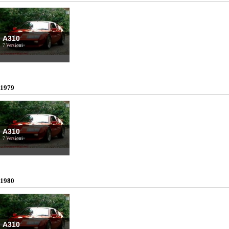
A310
7 Versioni
1979
A310
7 Versioni
1980
A310