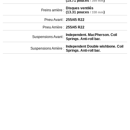
(
15.71 pouces
)
/ 399 mm
Disques ventilés
Freins arrière :
(
13.31 pouces
)
/ 338 mm
Pneu Avant :
255/45 R22
Pneu Arrière :
255/45 R22
Independent. MacPherson. Coil
Suspensions Avant :
Springs. Anti-roll bar.
Independent Double wishbone. Coil
Suspensions Arrière :
Springs. Anti-roll bar.