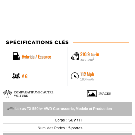
SPÉCIFICATIONS CLÉS
210.9 cu-in
Hybride / Essence
3
3456 cm
112 Mph
V 6
180 km/h
COMPARATIF AVEC AUTRE
IMAGES
VOITURE
Lexus TX 550h+ AWD Carrosserie, Modèle et Production
Corps :
SUV / TT
Num. des Portes :
5 portes