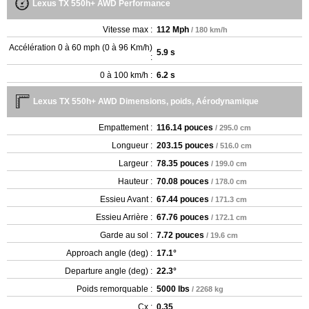
Lexus TX 550h+ AWD Performance
Vitesse max :
112 Mph
/ 180 km/h
Accélération 0 à 60 mph (0 à 96 Km/h)
5.9 s
:
0 à 100 km/h :
6.2 s
Lexus TX 550h+ AWD Dimensions, poids, Aérodynamique
Empattement :
116.14 pouces
/ 295.0 cm
Longueur :
203.15 pouces
/ 516.0 cm
Largeur :
78.35 pouces
/ 199.0 cm
Hauteur :
70.08 pouces
/ 178.0 cm
Essieu Avant :
67.44 pouces
/ 171.3 cm
Essieu Arrière :
67.76 pouces
/ 172.1 cm
Garde au sol :
7.72 pouces
/ 19.6 cm
Approach angle (deg) :
17.1°
Departure angle (deg) :
22.3°
Poids remorquable :
5000 lbs
/ 2268 kg
Cx :
0.35