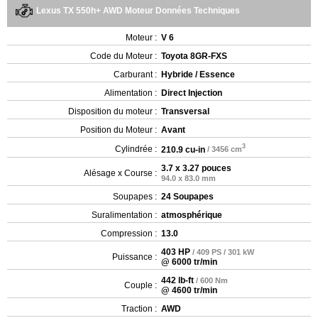
Lexus TX 550h+ AWD Moteur Données Techniques
Moteur :
V 6
Code du Moteur :
Toyota 8GR-FXS
Carburant :
Hybride / Essence
Alimentation :
Direct Injection
Disposition du moteur :
Transversal
Position du Moteur :
Avant
3
Cylindrée :
210.9 cu-in
/ 3456 cm
3.7 x 3.27 pouces
Alésage x Course :
94.0 x 83.0 mm
Soupapes :
24 Soupapes
Suralimentation :
atmosphérique
Compression :
13.0
403 HP
/ 409 PS / 301 kW
Puissance :
@ 6000 tr/min
442 lb-ft
/ 600 Nm
Couple :
@ 4600 tr/min
Traction :
AWD