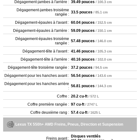
Dégagement-jambes à l'arrière :
39.49 pouces
/ 100.3 cm
Dégagement-jambes troisième
33.5 pouces
/ 85.1 cm
rangée :
Dégagement-épaules à l'avant :
60.04 pouces
/ 152.5 cm
Dégagement-épaules à l'arrière :
59.09 pouces
/ 150.1 cm
Dégagement-épaules troisième
57.48 pouces
/ 146.0 cm
rangée :
Dégagement-tête à l'avant :
41.46 pouces
/ 105.3 cm
Dégagement-tête à l'arrière :
40.16 pouces
/ 102.0 cm
Dégagement-tête troisième rangée :
37.2 pouces
/ 94.5 cm
Dégagement pour les hanches avant :
56.54 pouces
/ 143.6 cm
Dégagement pour les hanches arrière
56.81 pouces
/ 144.3 cm
:
Coffre :
20.2 cu-ft
/ 572 L
Coffre première rangée :
97 cu-ft
/ 2747 L
Coffre deuxième rang :
57.4 cu-ft
/ 1625 L
Lexus TX 550h+ AWD Freins, Pneus, Direction et Suspension
Disques ventilés
Freins avant :