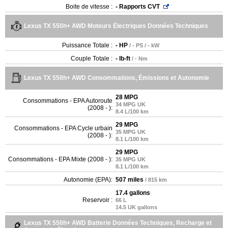
Boite de vitesse :
- Rapports CVT
Lexus TX 550h+ AWD Moteurs Électriques Données Techniques
Puissance Totale :
- HP
/ - PS / - kW
Couple Totale :
- lb-ft
/ - Nm
Lexus TX 550h+ AWD Consommations, Émissions et Autonomie
28 MPG
Consommations - EPA Autoroute
34 MPG UK
(2008 - ):
8.4 L/100 km
29 MPG
Consommations - EPA Cycle urbain
35 MPG UK
(2008 - ):
8.1 L/100 km
29 MPG
Consommations - EPA Mixte (2008 - ):
35 MPG UK
8.1 L/100 km
Autonomie (EPA):
507 miles
/ 815 km
17.4 gallons
Reservoir :
66 L
14.5 UK gallons
Lexus TX 550h+ AWD Batterie Données Techniques, Recharge et