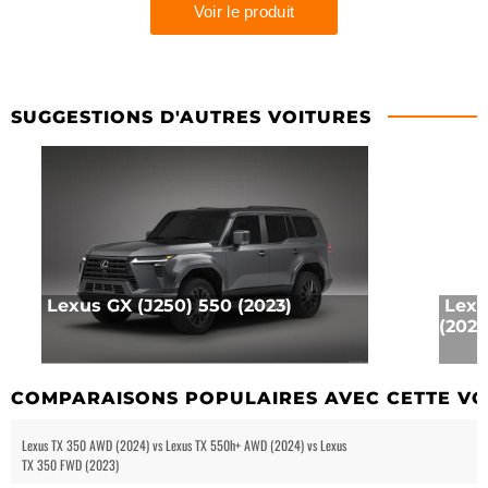
SUGGESTIONS D'AUTRES VOITURES
Lexus GX (J250) 550 (2023)
Lexu
(2023
COMPARAISONS POPULAIRES AVEC CETTE VO
Lexus TX 350 AWD (2024) vs Lexus TX 550h+ AWD (2024) vs Lexus
TX 350 FWD (2023)