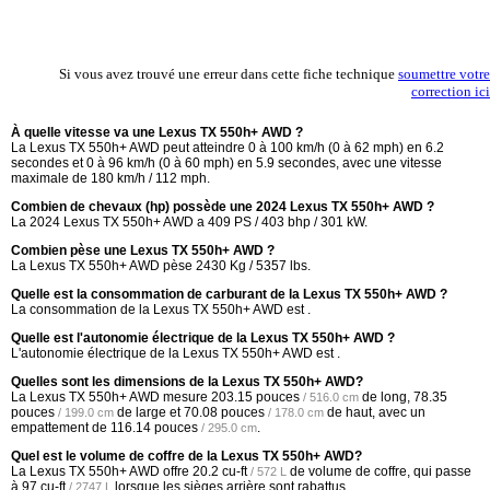
Si vous avez trouvé une erreur dans cette fiche technique
soumettre votre
correction ici
À quelle vitesse va une Lexus TX 550h+ AWD ?
La Lexus TX 550h+ AWD peut atteindre 0 à 100 km/h (0 à 62 mph) en 6.2
secondes et 0 à 96 km/h (0 à 60 mph) en 5.9 secondes, avec une vitesse
maximale de 180 km/h / 112 mph.
Combien de chevaux (hp) possède une 2024 Lexus TX 550h+ AWD ?
La 2024 Lexus TX 550h+ AWD a 409 PS / 403 bhp / 301 kW.
Combien pèse une Lexus TX 550h+ AWD ?
La Lexus TX 550h+ AWD pèse 2430 Kg / 5357 lbs.
Quelle est la consommation de carburant de la Lexus TX 550h+ AWD ?
La consommation de la Lexus TX 550h+ AWD est .
Quelle est l'autonomie électrique de la Lexus TX 550h+ AWD ?
L'autonomie électrique de la Lexus TX 550h+ AWD est .
Quelles sont les dimensions de la Lexus TX 550h+ AWD?
La Lexus TX 550h+ AWD mesure
203.15 pouces
de long,
78.35
/ 516.0 cm
pouces
de large et
70.08 pouces
de haut, avec un
/ 199.0 cm
/ 178.0 cm
empattement de
116.14 pouces
.
/ 295.0 cm
Quel est le volume de coffre de la Lexus TX 550h+ AWD?
La Lexus TX 550h+ AWD offre
20.2 cu-ft
de volume de coffre, qui passe
/ 572 L
à
97 cu-ft
lorsque les sièges arrière sont rabattus.
/ 2747 L