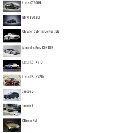
Lexus CT200H
BMW F80 LCI
Chrysler Sebring Convertible
Mercedes Benz CLK GTR
Lexus ES (XV10)
Lexus ES (XV20)
Jaecoo 8
Jaecoo 7
Citroen SM