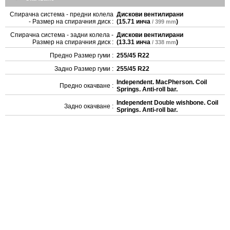
Спирачна система - предни колела
Дискови вентилирани
- Размер на спирачния диск :
(
15.71 инча
)
/ 399 mm
Спирачна система - задни колела -
Дискови вентилирани
Размер на спирачния диск :
(
13.31 инча
)
/ 338 mm
Предно Размер гуми :
255/45 R22
Задно Размер гуми :
255/45 R22
Independent. MacPherson. Coil
Предно окачване :
Springs. Anti-roll bar.
Independent Double wishbone. Coil
Задно окачване :
Springs. Anti-roll bar.