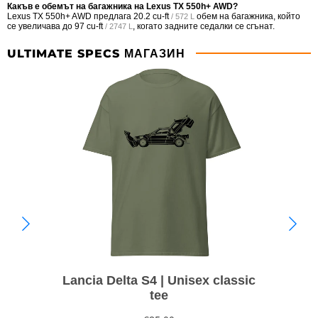
Какъв е обемът на багажника на Lexus TX 550h+ AWD?
Lexus TX 550h+ AWD предлага
20.2 cu-ft
обем на багажника, който
/ 572 L
се увеличава до
97 cu-ft
, когато задните седалки се сгънат.
/ 2747 L
ULTIMATE SPECS МАГАЗИН