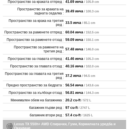
Пространство за краката отпред :
41.69 инча
/ 105.9 cm
Пространство за краката на
39.49 инча
/ 100.3 cm
задната седалка :
Пространство за крака на третия
33.5 инча
/ 85.1 cm
ред :
Пространство за раменете отпред :
60.04 инча
/ 152.5 cm
Пространство за раменете отзад :
59.09 инча
/ 150.1 cm
Пространство за раменете на
57.48 инча
/ 146.0 cm
третия ред :
Пространство за главата отпред :
41.46 инча
/ 105.3 cm
Пространство за главата отзад :
40.16 инча
/ 102.0 cm
Пространство за главата на третия
37.2 инча
/ 94.5 cm
ред :
Предно пространство за бедрата :
56.54 инча
/ 143.6 cm
Пространство за хълбоци отзад :
56.81 инча
/ 144.3 cm
Минимален обем на багажника :
20.2 cu-ft
/ 572 L
багажник първи ред :
97 cu-ft
/ 2747 L
багажник втори ред :
57.4 cu-ft
/ 1625 L
Lexus TX 550h+ AWD Спирачки, Гуми, Кормилната уредба и
Окачване