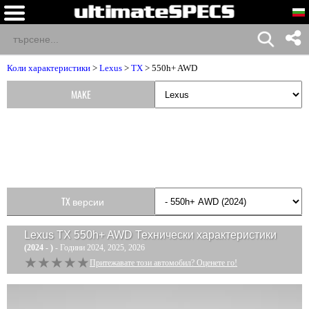
Коли характеристики
>
Lexus
>
TX
> 550h+ AWD
MAKE
TX версии
Lexus TX 550h+ AWD
Технически характеристики
(2024 - )
- Години 2024, 2025, 2026
★★★★★
★★★★★
Притежавате този автомобил? Оценете го!