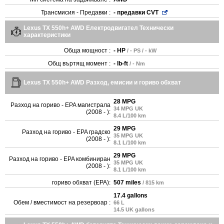
Трансмисия - Предавки :
- предавки CVT
Lexus TX 550h+ AWD Електродвигател Технически
характеристики
Обща мощност :
- HP
/ - PS / - kW
Общ въртящ момент :
- lb-ft
/ - Nm
Lexus TX 550h+ AWD Разход, емисии и гориво обхват
28 MPG
Разход на гориво - EPA магистрала
34 MPG UK
(2008 - ):
8.4 L/100 km
29 MPG
Разход на гориво - EPA градско
35 MPG UK
(2008 - ):
8.1 L/100 km
29 MPG
Разход на гориво - EPA комбиниран
35 MPG UK
(2008 - ):
8.1 L/100 km
гориво обхват (EPA):
507 miles
/ 815 km
17.4 gallons
Обем / вместимост на резервоар :
66 L
14.5 UK gallons