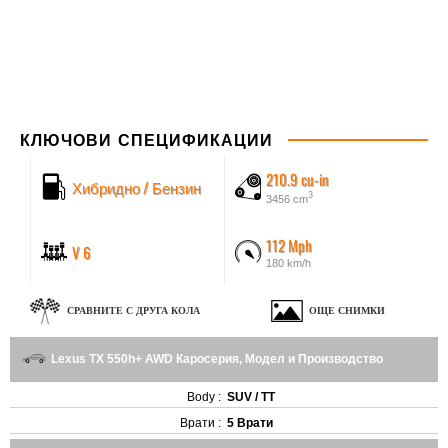
КЛЮЧОВИ СПЕЦИФИКАЦИИ
210.9 cu-in
Хибридно / Бензин
3
3456 cm
112 Mph
V 6
180 km/h
СРАВНИТЕ С ДРУГА КОЛА
ОЩЕ СНИМКИ
Lexus TX 550h+ AWD Каросерия, Модел и Производство
Body :
SUV / TT
Врати :
5 Врати