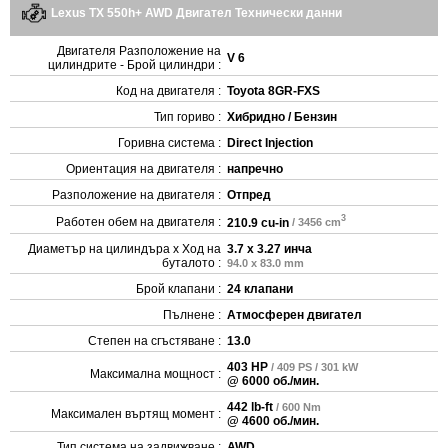
Lexus TX 550h+ AWD Двигател Технически данни
Двигателя Разположение на
V 6
цилиндрите - Брой цилиндри :
Код на двигателя :
Toyota 8GR-FXS
Тип гориво :
Хибридно / Бензин
Горивна система :
Direct Injection
Ориентация на двигателя :
напречно
Разположение на двигателя :
Отпред
3
Работен обем на двигателя :
210.9 cu-in
/ 3456 cm
Диаметър на цилиндъра x Ход на
3.7 x 3.27 инча
буталото :
94.0 x 83.0 mm
Брой клапани :
24 клапани
Пълнене :
Атмосферен двигател
Степен на сгъстяване :
13.0
403 HP
/ 409 PS / 301 kW
Максимална мощност :
@ 6000 об./мин.
442 lb-ft
/ 600 Nm
Максимален въртящ момент :
@ 4600 об./мин.
Тип система на задвижване :
AWD