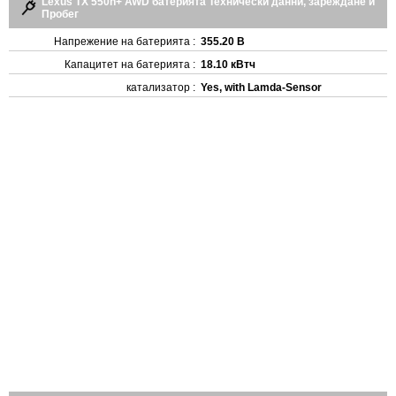
Lexus TX 550h+ AWD батерията Технически данни, зареждане и
Пробег
Напрежение на батерията :
355.20 В
Капацитет на батерията :
18.10 кВтч
катализатор :
Yes, with Lamda-Sensor