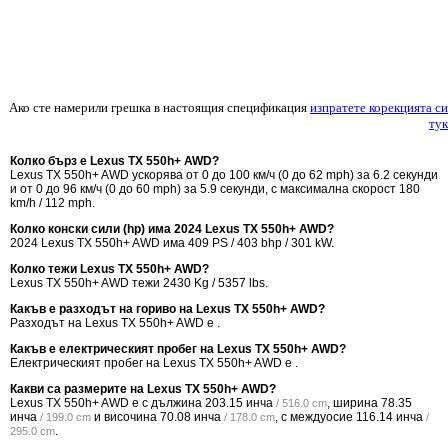
Ако сте намерили грешка в настоящия спецификация
изпратете корекцията си
тук
Колко бърз е Lexus TX 550h+ AWD?
Lexus TX 550h+ AWD ускорява от 0 до 100 км/ч (0 до 62 mph) за 6.2 секунди
и от 0 до 96 км/ч (0 до 60 mph) за 5.9 секунди, с максимална скорост 180
km/h / 112 mph.
Колко конски сили (hp) има 2024 Lexus TX 550h+ AWD?
2024 Lexus TX 550h+ AWD има 409 PS / 403 bhp / 301 kW.
Колко тежи Lexus TX 550h+ AWD?
Lexus TX 550h+ AWD тежи 2430 Kg / 5357 lbs.
Какъв е разходът на гориво на Lexus TX 550h+ AWD?
Разходът на Lexus TX 550h+ AWD е .
Какъв е електрическият пробег на Lexus TX 550h+ AWD?
Електрическият пробег на Lexus TX 550h+ AWD е .
Какви са размерите на Lexus TX 550h+ AWD?
Lexus TX 550h+ AWD е с дължина
203.15 инча
, ширина
78.35
/ 516.0 cm
инча
и височина
70.08 инча
, с междуосие
116.14 инча
/ 199.0 cm
/ 178.0 cm
/
.
295.0 cm