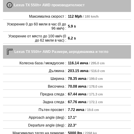
Lexus TX 550h+ AWD производителност
Максимална скорост :
112 Mph
/ 180 km/h
Ускорение 0 до 60 мили в час (0 до
5.9 s
96 км/ч) :
Ускорение от място до 100 км/ч (0
6.2 s
до 62 мили в час) :
Lexus TX 550h+ AWD Размери, аеродинамика и тегло
Колесна база / междуосие :
116.14 инча
/ 295.0 cm
Дължина :
203.15 инча
/ 516.0 cm
Ширина :
78.35 инча
/ 199.0 cm
Височина :
70.08 инча
/ 178.0 cm
Предна следа :
67.44 инча
/ 171.3 cm
Задна следа :
67.76 инча
/ 172.1 cm
Пътен просвет :
7.72 инча
/ 19.6 cm
Approach angle (deg) :
17.1°
Departure angle (deg) :
22.3°
Максимално тегло на ремарке :
5000 lbs
/ 2268 kg