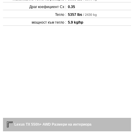
Драг коефициент Cx :
0.35
Тегло :
5357 lbs
/ 2430 kg
мощност към тегло :
5.9 kg/hp
Lexus TX 550h+ AWD Размери на интериора