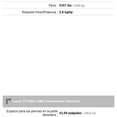
Peso :
5357 lbs
/ 2430 kg
Relación Peso/Potencia :
5.9 kg/hp
Lexus TX 550h+ AWD Dimensiones interiores
Espacio para las piernas en la parte
41.69 pulgadas
/ 105.9 cm
delantera :