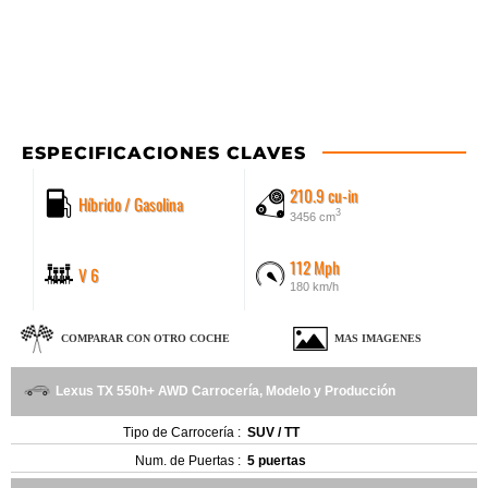
ESPECIFICACIONES CLAVES
210.9 cu-in
Híbrido / Gasolina
3
3456 cm
112 Mph
V 6
180 km/h
COMPARAR CON OTRO COCHE
MAS IMAGENES
Lexus TX 550h+ AWD Carrocería, Modelo y Producción
Tipo de Carrocería :
SUV / TT
Num. de Puertas :
5 puertas