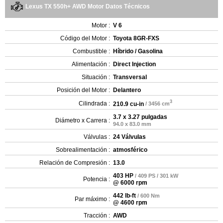
Lexus TX 550h+ AWD Motor Datos Técnicos
Motor :
V 6
Código del Motor :
Toyota 8GR-FXS
Combustible :
Híbrido / Gasolina
Alimentación :
Direct Injection
Situación :
Transversal
Posición del Motor :
Delantero
3
Cilindrada :
210.9 cu-in
/ 3456 cm
3.7 x 3.27 pulgadas
Diámetro x Carrera :
94.0 x 83.0 mm
Válvulas :
24 Válvulas
Sobrealimentación :
atmosférico
Relación de Compresión :
13.0
403 HP
/ 409 PS / 301 kW
Potencia :
@ 6000 rpm
442 lb-ft
/ 600 Nm
Par máximo :
@ 4600 rpm
Tracción :
AWD