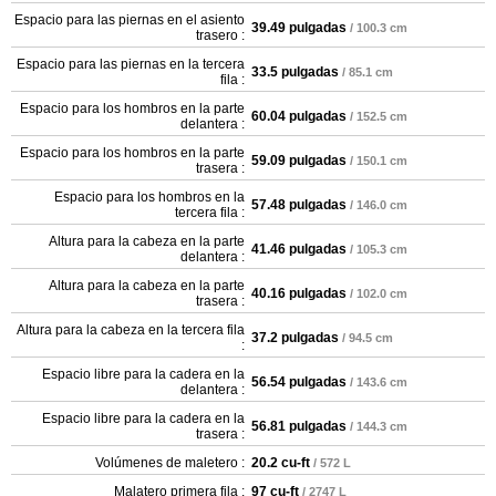
Espacio para las piernas en el asiento
39.49 pulgadas
/ 100.3 cm
trasero :
Espacio para las piernas en la tercera
33.5 pulgadas
/ 85.1 cm
fila :
Espacio para los hombros en la parte
60.04 pulgadas
/ 152.5 cm
delantera :
Espacio para los hombros en la parte
59.09 pulgadas
/ 150.1 cm
trasera :
Espacio para los hombros en la
57.48 pulgadas
/ 146.0 cm
tercera fila :
Altura para la cabeza en la parte
41.46 pulgadas
/ 105.3 cm
delantera :
Altura para la cabeza en la parte
40.16 pulgadas
/ 102.0 cm
trasera :
Altura para la cabeza en la tercera fila
37.2 pulgadas
/ 94.5 cm
:
Espacio libre para la cadera en la
56.54 pulgadas
/ 143.6 cm
delantera :
Espacio libre para la cadera en la
56.81 pulgadas
/ 144.3 cm
trasera :
Volúmenes de maletero :
20.2 cu-ft
/ 572 L
Malatero primera fila :
97 cu-ft
/ 2747 L