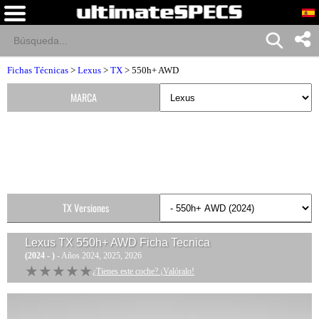
Fichas Técnicas
>
Lexus
>
TX
> 550h+ AWD
MARCA
TX Versiones
Lexus TX 550h+ AWD
Ficha Tecnica
(2024 - )
- Años 2024, 2025, 2026
★★★★★
★★★★★
¿Tienes este coche? ¡Valóralo!