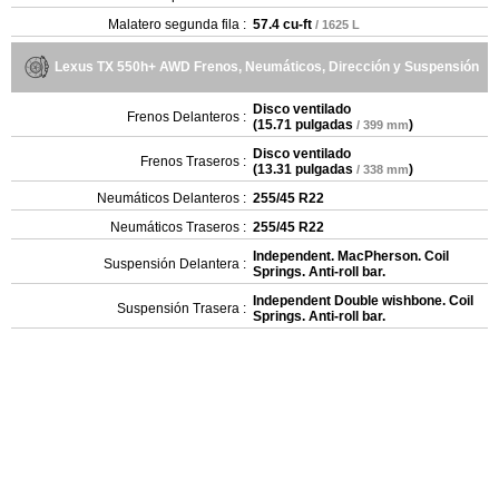
Malatero segunda fila :
57.4 cu-ft
/ 1625 L
Lexus TX 550h+ AWD Frenos, Neumáticos, Dirección y Suspensión
Disco ventilado
Frenos Delanteros :
(
15.71 pulgadas
)
/ 399 mm
Disco ventilado
Frenos Traseros :
(
13.31 pulgadas
)
/ 338 mm
Neumáticos Delanteros :
255/45 R22
Neumáticos Traseros :
255/45 R22
Independent. MacPherson. Coil
Suspensión Delantera :
Springs. Anti-roll bar.
Independent Double wishbone. Coil
Suspensión Trasera :
Springs. Anti-roll bar.