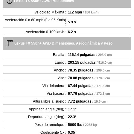
Lexus TX 550h+ AWD Prestaciones
Velocidad Máxima :
112 Mph
/ 180 km/h
Aceleración 0 a 60 mph (0 a 96 Km/h)
5.9 s
:
Aceleración 0-100 km/h :
6.2 s
Lexus TX 550h+ AWD Dimensiones, Aerodinámica y Peso
Batalla :
116.14 pulgadas
/ 295.0 cm
Largo :
203.15 pulgadas
/ 516.0 cm
Ancho :
78.35 pulgadas
/ 199.0 cm
Alto :
70.08 pulgadas
/ 178.0 cm
Vía delantera :
67.44 pulgadas
/ 171.3 cm
Vía trasera :
67.76 pulgadas
/ 172.1 cm
Altura libre al suelo :
7.72 pulgadas
/ 19.6 cm
Approach angle (deg) :
17.1°
Departure angle (deg) :
22.3°
Peso de remolque :
5000 lbs
/ 2268 kg
Coeficiente Cx :
0.35