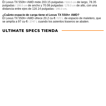
El Lexus TX 550h+ AWD mide
203.15 pulgadas
de largo,
78.35
/ 516.0 cm
pulgadas
de ancho y
70.08 pulgadas
de alto, con una
/ 199.0 cm
/ 178.0 cm
distancia entre ejes de
116.14 pulgadas
.
/ 295.0 cm
¿Cuánto espacio de carga tiene el Lexus TX 550h+ AWD?
El Lexus TX 550h+ AWD ofrece
20.2 cu-ft
de espacio de maletero, que
/ 572 L
se amplía a
97 cu-ft
cuando los asientos traseros se abaten.
/ 2747 L
ULTIMATE SPECS TIENDA