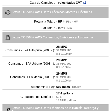
Caja de Cambios :
- velocidades CVT
Lexus TX 550h+ AWD Datos Técnicos Motores Eléctricos
Potencia Total :
- HP
/ - PS / - kW
Par Total :
- lb-ft
/ - Nm
Lexus TX 550h+ AWD Consumos, Emisiones y Autonomia
28 MPG
Consumos - EPA Auto pista (2008 - ):
34 MPG UK
8.4 L/100 km
29 MPG
Consumos - EPA Urbano (2008 - ):
35 MPG UK
8.1 L/100 km
29 MPG
Consumos - EPA Medio (2008 - ):
35 MPG UK
8.1 L/100 km
Autonomia (EPA):
507 miles
/ 815 km
17.4 gallons
Capacidad del Depósito :
66 L
14.5 UK gallons
Lexus TX 550h+ AWD Datos técnicos de la Batería, Recarga y