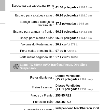
Espaço para a cabeça na frente
41.46 polegadas
/ 105.3 cm
:
Espaço para a cabeça atrás :
40.16 polegadas
/ 102.0 cm
Espaço para a cabeça na
37.2 polegadas
/ 94.5 cm
terceira fila :
Espaço para a anca na frente :
56.54 polegadas
/ 143.6 cm
Espaço para a anca atrás :
56.81 polegadas
/ 144.3 cm
Volume do Porta-malas :
20.2 cu-ft
/ 572 L
Porta malas primeira fila :
97 cu-ft
/ 2747 L
Porta malas segunda fila :
57.4 cu-ft
/ 1625 L
Lexus TX 550h+ AWD Travões, Pneus, Direção e
Suspensão
Discos Ventilados
Freios dianteiros :
(
15.71 polegadas
)
/ 399 mm
Discos Ventilados
Freios traseiras :
(
13.31 polegadas
)
/ 338 mm
Pneus da Frente :
255/45 R22
Pneus de Trás :
255/45 R22
Independent. MacPherson. Coil