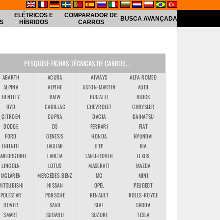
ELÉTRICOS E
COMPARADOR DE
BUSCA AVANÇADA
S
HÍBRIDOS
CARROS
PESQUISE FICHAS TÉCNICAS DE CARROS...
ABARTH
ACURA
AIWAYS
ALFA-ROMEO
ALPINA
ALPINE
ASTON-MARTIN
AUDI
BENTLEY
BMW
BUGATTI
BUICK
BYD
CADILLAC
CHEVROLET
CHRYSLER
CITROEN
CUPRA
DACIA
DAIHATSU
DODGE
DS
FERRARI
FIAT
FORD
GENESIS
HONDA
HYUNDAI
INFINITI
JAGUAR
JEEP
KIA
AMBORGHINI
LANCIA
LAND-ROVER
LEXUS
LINCOLN
LOTUS
MASERATI
MAZDA
MCLAREN
MERCEDES-BENZ
MG
MINI
MITSUBISHI
NISSAN
OPEL
PEUGEOT
POLESTAR
PORSCHE
RENAULT
ROLLS-ROYCE
ROVER
SAAB
SEAT
SKODA
SMART
SUBARU
SUZUKI
TESLA