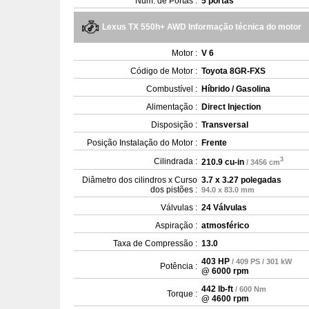
Num. de Portas :
5 portas
Lexus TX 550h+ AWD Informação técnica do motor
Motor :
V 6
Código de Motor :
Toyota 8GR-FXS
Combustível :
Híbrido / Gasolina
Alimentação :
Direct Injection
Disposição :
Transversal
Posição Instalação do Motor :
Frente
3
Cilindrada :
210.9 cu-in
/ 3456 cm
Diâmetro dos cilindros x Curso
3.7 x 3.27 polegadas
dos pistões :
94.0 x 83.0 mm
Válvulas :
24 Válvulas
Aspiração :
atmosférico
Taxa de Compressão :
13.0
403 HP
/ 409 PS / 301 kW
Potência :
@ 6000 rpm
442 lb-ft
/ 600 Nm
Torque :
@ 4600 rpm