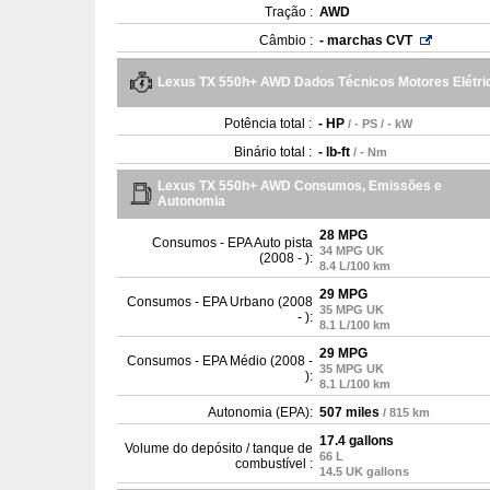
Tração :
AWD
Câmbio :
- marchas CVT
Lexus TX 550h+ AWD Dados Técnicos Motores Elétri
Potência total :
- HP
/ - PS / - kW
Binário total :
- lb-ft
/ - Nm
Lexus TX 550h+ AWD Consumos, Emissões e
Autonomia
28 MPG
Consumos - EPA Auto pista
34 MPG UK
(2008 - ):
8.4 L/100 km
29 MPG
Consumos - EPA Urbano (2008
35 MPG UK
- ):
8.1 L/100 km
29 MPG
Consumos - EPA Médio (2008 -
35 MPG UK
):
8.1 L/100 km
Autonomia (EPA):
507 miles
/ 815 km
17.4 gallons
Volume do depósito / tanque de
66 L
combustível :
14.5 UK gallons