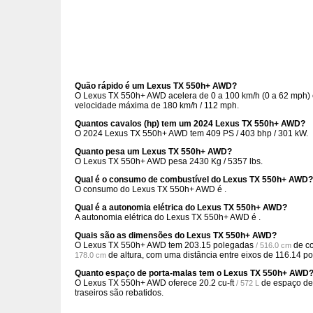
Quão rápido é um Lexus TX 550h+ AWD?
O Lexus TX 550h+ AWD acelera de 0 a 100 km/h (0 a 62 mph) 
velocidade máxima de 180 km/h / 112 mph.
Quantos cavalos (hp) tem um 2024 Lexus TX 550h+ AWD?
O 2024 Lexus TX 550h+ AWD tem 409 PS / 403 bhp / 301 kW.
Quanto pesa um Lexus TX 550h+ AWD?
O Lexus TX 550h+ AWD pesa 2430 Kg / 5357 lbs.
Qual é o consumo de combustível do Lexus TX 550h+ AWD?
O consumo do Lexus TX 550h+ AWD é .
Qual é a autonomia elétrica do Lexus TX 550h+ AWD?
A autonomia elétrica do Lexus TX 550h+ AWD é .
Quais são as dimensões do Lexus TX 550h+ AWD?
O Lexus TX 550h+ AWD tem
203.15 polegadas
de c
/ 516.0 cm
de altura, com uma distância entre eixos de
116.14 p
178.0 cm
Quanto espaço de porta-malas tem o Lexus TX 550h+ AWD
O Lexus TX 550h+ AWD oferece
20.2 cu-ft
de espaço de
/ 572 L
traseiros são rebatidos.