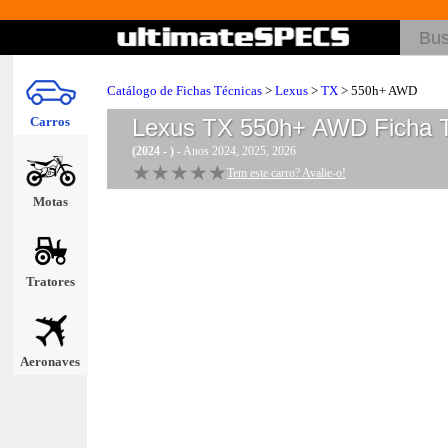
Catálogo de Fichas Técnicas
>
Lexus
>
TX
> 550h+ AWD
Carros
Lexus TX 550h+ AWD
Ficha 
(2024 - )
- Anos 2024, 2025, 2026
★★★★★
★★★★★
Tem este carro? Avalie-o!
Motas
Tratores
Aeronaves