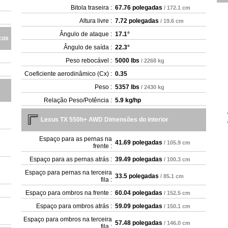
Bitola traseira :
67.76 polegadas
/ 172.1 cm
Altura livre :
7.72 polegadas
/ 19.6 cm
Ângulo de ataque :
17.1°
cos
Ângulo de saída :
22.3°
Peso rebocável :
5000 lbs
/ 2268 kg
Coeficiente aerodinâmico (Cx) :
0.35
Peso :
5357 lbs
/ 2430 kg
Relação Peso/Potência :
5.9 kg/hp
Lexus TX 550h+ AWD Dimensões do interior
Espaço para as pernas na
41.69 polegadas
/ 105.9 cm
frente :
Espaço para as pernas atrás :
39.49 polegadas
/ 100.3 cm
Espaço para pernas na terceira
33.5 polegadas
/ 85.1 cm
fila :
Espaço para ombros na frente :
60.04 polegadas
/ 152.5 cm
Espaço para ombros atrás :
59.09 polegadas
/ 150.1 cm
Espaço para ombros na terceira
57.48 polegadas
/ 146.0 cm
fila :