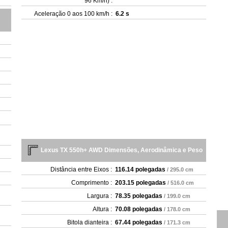
96 Km/h) :
Aceleração 0 aos 100 km/h :
6.2 s
Lexus TX 550h+ AWD Dimensões, Aerodinâmica e Peso
Distância entre Eixos :
116.14 polegadas
/ 295.0 cm
Comprimento :
203.15 polegadas
/ 516.0 cm
Largura :
78.35 polegadas
/ 199.0 cm
Altura :
70.08 polegadas
/ 178.0 cm
Bitola dianteira :
67.44 polegadas
/ 171.3 cm