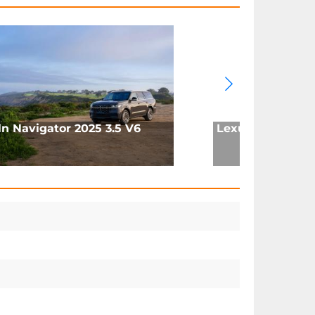
ln Navigator 2025 3.5 V6
Lexus ES 2022 3