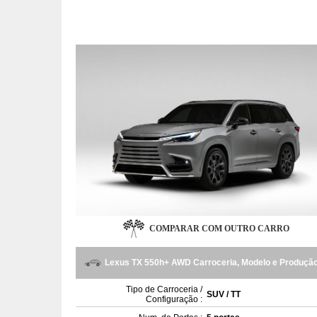
COMPARAR COM OUTRO CARRO
Lexus TX 550h+ AWD Carroceria, Modelo e Produçã
Tipo de Carroceria /
SUV / TT
Configuração :