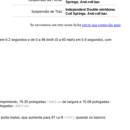
Suspensão da Frente :
Springs. Anti-roll bar.
Independent Double wishbone.
Suspensão de Trás :
Coil Springs. Anti-roll bar.
Se encontrou um erro nesta ficha
envie sua correcção aqui
em 6.2 segundos e de 0 a 96 km/h (0 a 60 mph) em 5.9 segundos, com
omprimento,
78.35 polegadas
de largura e
70.08 polegadas
/ 199.0 cm
/
olegadas
.
/ 295.0 cm
?
 porta-malas, que aumenta para
97 cu-ft
quando os bancos
/ 2747 L