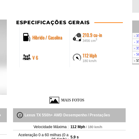
ESPECIFICAÇÕES GERAIS
210.9 cu-in
Híbrido / Gasolina
- 3
3
3456 cm
- 3
- 3
112 Mph
- 
V 6
- 
180 km/h
MAIS FOTOS
o
Lexus TX 550h+ AWD Desempenho / Prestações
Velocidade Máxima :
112 Mph
/ 180 km/h
Aceleração 0 a 60 milhas (0 a
5.9 s