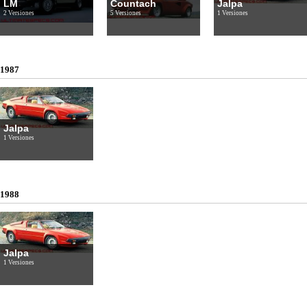
LM
Countach
Jalpa
2 Versiones
5 Versiones
1 Versiones
1987
Jalpa
1 Versiones
1988
Jalpa
1 Versiones