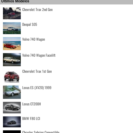
Últimos Modelos
Chevrolet Trax 2nd Gen
Deepal S05
Volvo 740 Wagon
Volvo 740 Wagon Facelift
Chevrolet Trax 1st Gen
Lexus ES (XV20) 1999
Lexus CT200H
BMW F80 LCI
Chrysler Sebring Convertible