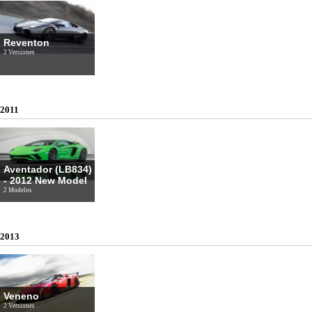
Reventon
2 Versiones
2011
Aventador (LB834)
- 2012 New Model
2 Modelos
2013
Veneno
2 Versiones