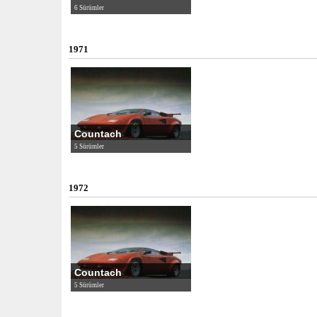
6 Sürümler
1971
Countach
5 Sürümler
1972
Countach
5 Sürümler