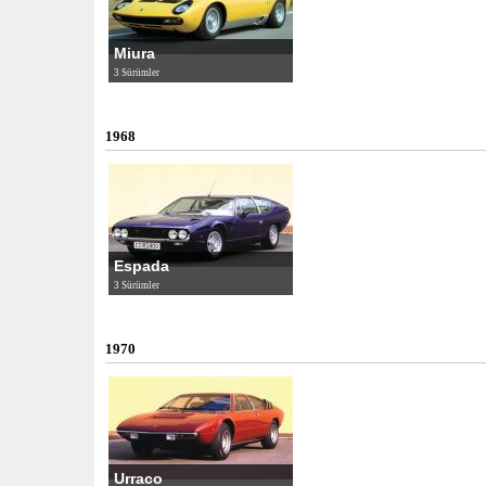
Miura
3 Sürümler
1968
Espada
3 Sürümler
1970
Urraco