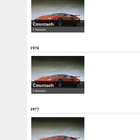
Countach
5 Sürümler
1976
Countach
5 Sürümler
1977