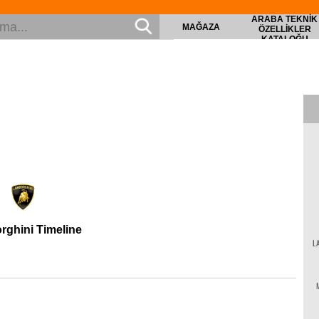
ARABA TEKNIK
MAĞAZA
ÖZELLIKLER
KATALOĞU
ghini Timeline
L