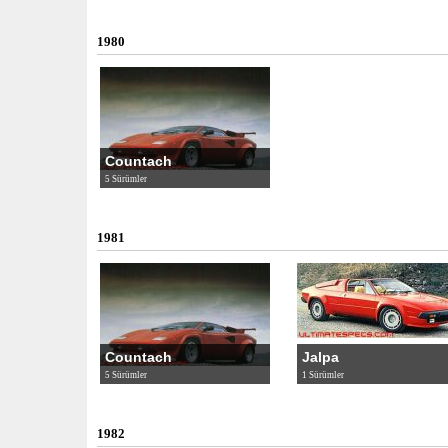
1980
Countach
5 Sürümler
1981
Countach
Jalpa
5 Sürümler
1 Sürümler
1982