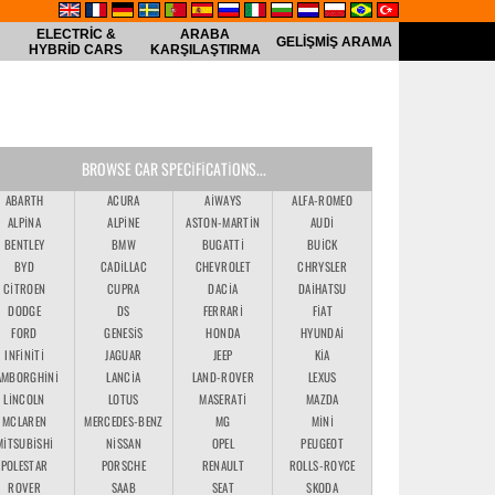
ELECTRIC &
ARABA
GELIŞMIŞ ARAMA
HYBRID CARS
KARŞILAŞTIRMA
BROWSE CAR SPECIFICATIONS...
ABARTH
ACURA
AIWAYS
ALFA-ROMEO
ALPINA
ALPINE
ASTON-MARTIN
AUDI
BENTLEY
BMW
BUGATTI
BUICK
BYD
CADILLAC
CHEVROLET
CHRYSLER
CITROEN
CUPRA
DACIA
DAIHATSU
DODGE
DS
FERRARI
FIAT
FORD
GENESIS
HONDA
HYUNDAI
INFINITI
JAGUAR
JEEP
KIA
AMBORGHINI
LANCIA
LAND-ROVER
LEXUS
LINCOLN
LOTUS
MASERATI
MAZDA
MCLAREN
MERCEDES-BENZ
MG
MINI
MITSUBISHI
NISSAN
OPEL
PEUGEOT
POLESTAR
PORSCHE
RENAULT
ROLLS-ROYCE
ROVER
SAAB
SEAT
SKODA