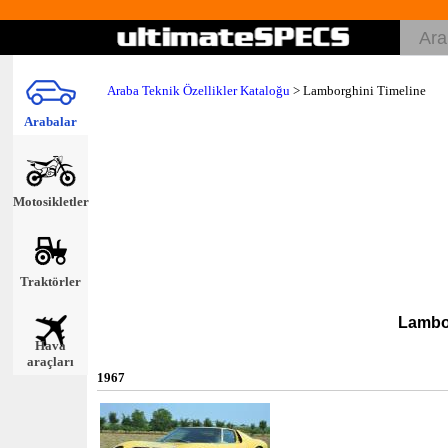
Araba Teknik Özellikler Kataloğu
>
Lamborghini Timeline
Arabalar
Motosikletler
Traktörler
Lambor
Hava
araçları
1967