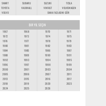
SMART
SUBARU
SUZUKI
TESLA
TOYOTA
VAUXHALL
VINFAST
VOLKSWAGEN
VOLVO
DAHA FAZLASINI GÖR
BIR YIL SEÇIN
1967
1968
1970
1971
1972
1973
1974
1975
1976
1977
1978
1979
1980
1981
1982
1983
1984
1985
1986
1987
1988
1989
1990
1991
1992
1993
1994
1995
1996
1997
1998
1999
2000
2001
2003
2004
2005
2006
2007
2011
2013
2015
2016
2017
2018
2019
2020
2023
2024
2025
2026