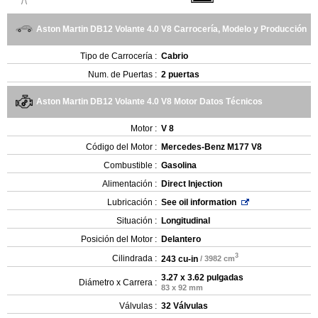
Aston Martin DB12 Volante 4.0 V8 Carrocería, Modelo y Producción
Tipo de Carrocería :
Cabrio
Num. de Puertas :
2 puertas
Aston Martin DB12 Volante 4.0 V8 Motor Datos Técnicos
Motor :
V 8
Código del Motor :
Mercedes-Benz M177 V8
Combustible :
Gasolina
Alimentación :
Direct Injection
Lubricación :
See oil information
Situación :
Longitudinal
Posición del Motor :
Delantero
3
Cilindrada :
243 cu-in
/ 3982 cm
3.27 x 3.62 pulgadas
Diámetro x Carrera :
83 x 92 mm
Válvulas :
32 Válvulas