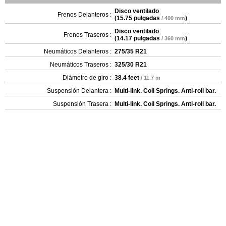
Disco ventilado
Frenos Delanteros :
(
15.75 pulgadas
)
/ 400 mm
Disco ventilado
Frenos Traseros :
(
14.17 pulgadas
)
/ 360 mm
Neumáticos Delanteros :
275/35 R21
Neumáticos Traseros :
325/30 R21
Diámetro de giro :
38.4 feet
/ 11.7 m
Suspensión Delantera :
Multi-link. Coil Springs. Anti-roll bar.
Suspensión Trasera :
Multi-link. Coil Springs. Anti-roll bar.