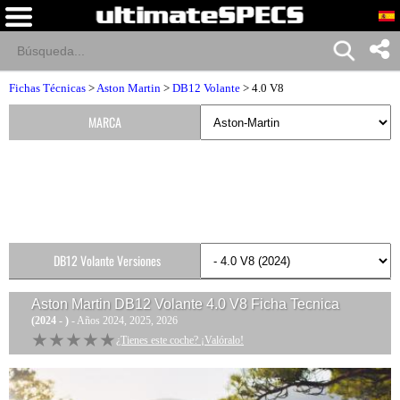
Fichas Técnicas
>
Aston Martin
>
DB12 Volante
> 4.0 V8
MARCA
DB12 Volante Versiones
Aston Martin DB12 Volante 4.0 V8
Ficha Tecnica
(2024 - )
- Años 2024, 2025, 2026
★★★★★
★★★★★
¿Tienes este coche? ¡Valóralo!