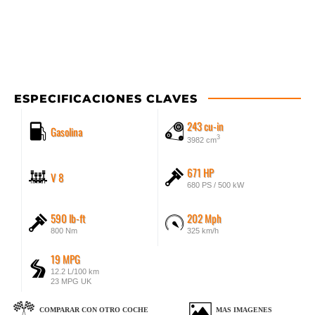
ESPECIFICACIONES CLAVES
243 cu-in
Gasolina
3
3982 cm
671 HP
V 8
680 PS / 500 kW
590 lb-ft
202 Mph
800 Nm
325 km/h
19 MPG
12.2 L/100 km
23 MPG UK
COMPARAR CON OTRO COCHE
MAS IMAGENES