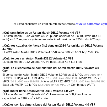
Si usted encuentra un error en esta ficha técnica
envíe su corrección aquí
¿Qué tan rápido es un Aston Martin DB12 Volante 4.0 V8?
El Aston Martin DB12 Volante 4.0 V8 puede acelerar de 0 a 100 km/h (0 a 62
mph) en 3.7 segundos y tiene una velocidad máxima de 325 km/h / 202 mph.
¿Cuántos caballos de fuerza (hp) tiene un 2024 Aston Martin DB12 Volante
4.0 V8?
El 2024 Aston Martin DB12 Volante 4.0 V8 tiene 680 PS / 671 bhp / 500 kW.
¿Cuánto pesa un Aston Martin DB12 Volante 4.0 V8?
El Aston Martin DB12 Volante 4.0 V8 pesa 1898 Kg / 4184 lbs.
¿Cuál es el consumo de combustible del Aston Martin DB12 Volante 4.0
V8?
El consumo del Aston Martin DB12 Volante 4.0 V8 es
11 MPG /
20.6 L/100 km /
Bajo WLTP /
19 MPG /
Medio WLTP /
23
14 MPG UK
12.2 L/100 km / 23 MPG UK
MPG /
Alto WLTP /
22 MPG /
10.2 L/100 km / 28 MPG UK
10.7 L/100 km / 26 MPG UK
Extra alto WLTP /
19 MPG /
Combinado WLTP.
12.2 L/100 km / 23 MPG UK
¿Qué motor tiene Aston Martin DB12 Volante 4.0 V8?
El Aston Martin DB12 Volante 4.0 V8 tiene un motor V 8, Gasolina con
3
capacidad de 3982 cm
/ 243 cu-in.
¿Cuáles son las dimensiones del Aston Martin DB12 Volante 4.0 V8?