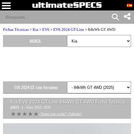
Fichas Técnicas
>
Kia
>
EV6
>
EV6 2024 GT-Line
> 84kWh GT 4WD
MARCA
EV6 2024 GT-Line Versiones
Kia EV6 2024 GT-Line 84kWh GT 4WD
Ficha Tecnica
(2025 - )
- Años 2025, 2026
★★★★★
★★★★★
¿Tienes este coche? ¡Valóralo!