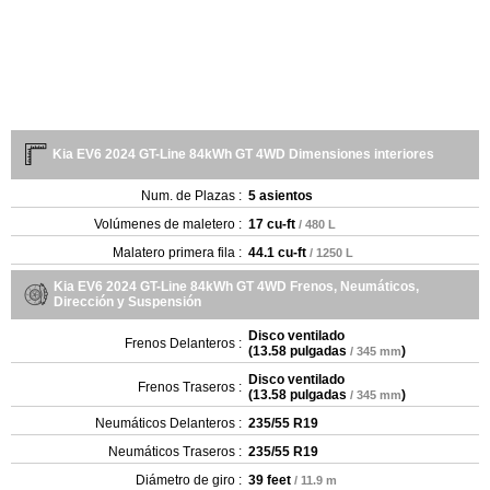
Kia EV6 2024 GT-Line 84kWh GT 4WD Dimensiones interiores
Num. de Plazas :
5 asientos
Volúmenes de maletero :
17 cu-ft
/ 480 L
Malatero primera fila :
44.1 cu-ft
/ 1250 L
Kia EV6 2024 GT-Line 84kWh GT 4WD Frenos, Neumáticos,
Dirección y Suspensión
Disco ventilado
Frenos Delanteros :
(
13.58 pulgadas
)
/ 345 mm
Disco ventilado
Frenos Traseros :
(
13.58 pulgadas
)
/ 345 mm
Neumáticos Delanteros :
235/55 R19
Neumáticos Traseros :
235/55 R19
Diámetro de giro :
39 feet
/ 11.9 m