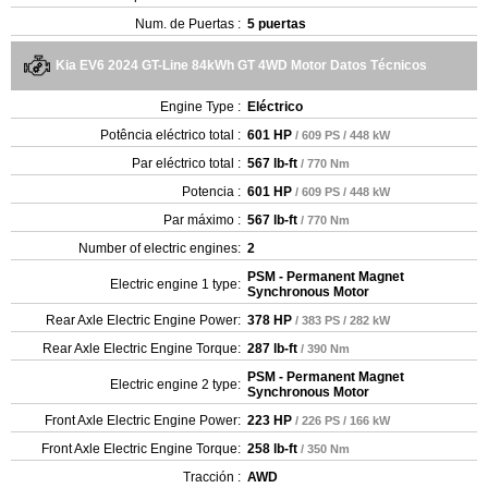
Num. de Puertas :
5 puertas
Kia EV6 2024 GT-Line 84kWh GT 4WD Motor Datos Técnicos
Engine Type :
Eléctrico
Potência eléctrico total :
601 HP
/ 609 PS / 448 kW
Par eléctrico total :
567 lb-ft
/ 770 Nm
Potencia :
601 HP
/ 609 PS / 448 kW
Par máximo :
567 lb-ft
/ 770 Nm
Number of electric engines:
2
PSM - Permanent Magnet
Electric engine 1 type:
Synchronous Motor
Rear Axle Electric Engine Power:
378 HP
/ 383 PS / 282 kW
Rear Axle Electric Engine Torque:
287 lb-ft
/ 390 Nm
PSM - Permanent Magnet
Electric engine 2 type:
Synchronous Motor
Front Axle Electric Engine Power:
223 HP
/ 226 PS / 166 kW
Front Axle Electric Engine Torque:
258 lb-ft
/ 350 Nm
Tracción :
AWD