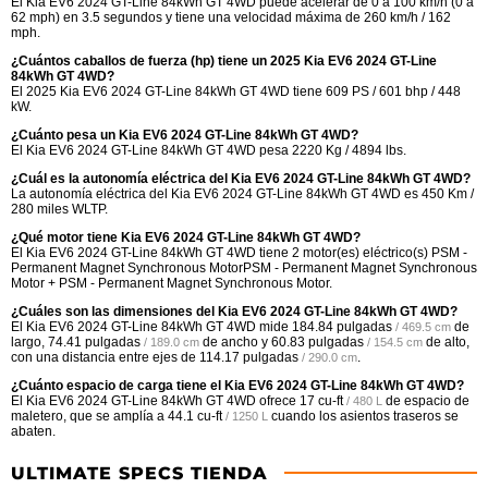
El Kia EV6 2024 GT-Line 84kWh GT 4WD puede acelerar de 0 a 100 km/h (0 a
62 mph) en 3.5 segundos y tiene una velocidad máxima de 260 km/h / 162
mph.
¿Cuántos caballos de fuerza (hp) tiene un 2025 Kia EV6 2024 GT-Line
84kWh GT 4WD?
El 2025 Kia EV6 2024 GT-Line 84kWh GT 4WD tiene 609 PS / 601 bhp / 448
kW.
¿Cuánto pesa un Kia EV6 2024 GT-Line 84kWh GT 4WD?
El Kia EV6 2024 GT-Line 84kWh GT 4WD pesa 2220 Kg / 4894 lbs.
¿Cuál es la autonomía eléctrica del Kia EV6 2024 GT-Line 84kWh GT 4WD?
La autonomía eléctrica del Kia EV6 2024 GT-Line 84kWh GT 4WD es 450 Km /
280 miles WLTP.
¿Qué motor tiene Kia EV6 2024 GT-Line 84kWh GT 4WD?
El Kia EV6 2024 GT-Line 84kWh GT 4WD tiene 2 motor(es) eléctrico(s) PSM -
Permanent Magnet Synchronous MotorPSM - Permanent Magnet Synchronous
Motor + PSM - Permanent Magnet Synchronous Motor.
¿Cuáles son las dimensiones del Kia EV6 2024 GT-Line 84kWh GT 4WD?
El Kia EV6 2024 GT-Line 84kWh GT 4WD mide
184.84 pulgadas
de
/ 469.5 cm
largo,
74.41 pulgadas
de ancho y
60.83 pulgadas
de alto,
/ 189.0 cm
/ 154.5 cm
con una distancia entre ejes de
114.17 pulgadas
.
/ 290.0 cm
¿Cuánto espacio de carga tiene el Kia EV6 2024 GT-Line 84kWh GT 4WD?
El Kia EV6 2024 GT-Line 84kWh GT 4WD ofrece
17 cu-ft
de espacio de
/ 480 L
maletero, que se amplía a
44.1 cu-ft
cuando los asientos traseros se
/ 1250 L
abaten.
ULTIMATE SPECS TIENDA