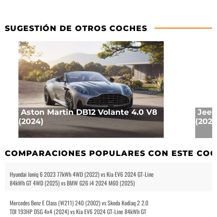
SUGESTIÓN DE OTROS COCHES
Aston Martin DB12 Volante 4.0 V8
Jeep
(2024)
(2025
COMPARACIONES POPULARES CON ESTE CO
Hyundai Ioniq 6 2023 77kWh 4WD (2022) vs Kia EV6 2024 GT-Line
84kWh GT 4WD (2025) vs BMW G26 i4 2024 M60 (2025)
Mercedes Benz E Class (W211) 240 (2002) vs Skoda Kodiaq 2 2.0
TDI 193HP DSG 4x4 (2024) vs Kia EV6 2024 GT-Line 84kWh GT