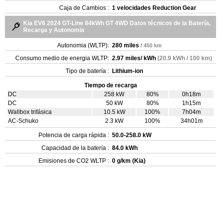
Caja de Cambios :
1 velocidades Reduction Gear
Kia EV6 2024 GT-Line 84kWh GT 4WD Datos técnicos de la Batería,
Recarga y Autonomia
Autonomia (WLTP):
280 miles
/ 450 km
Consumo medio de energia WLTP:
2.97 miles/ kWh
(20.9 kWh / 100 km)
Tipo de batería :
Lithium-ion
Tiempo de recarga
DC
258 kW
80%
0h18m
DC
50 kW
80%
1h15m
Wallbox trifásica
10.5 kW
100%
7h04m
AC-Schuko
2.3 kW
100%
34h01m
Potencia de carga rápida :
50.0-258.0 kW
Capacidad de la batería :
84.0 kWh
Emisiones de CO2 WLTP :
0 g/km (Kia)