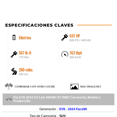
ESPECIFICACIONES CLAVES
601 HP
Eléctrico
609 PS / 448 kW
567 lb-ft
162 Mph
770 Nm
260 km/h
280 miles
450 km
COMPARAR CON OTRO COCHE
MAS IMAGENES
Kia EV6 2024 GT-Line 84kWh GT 4WD Carrocería, Modelo y
Producción
Generación :
EV6 - 2024 Facelift
Tipo de Carrocería :
SUV