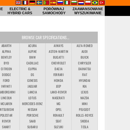
NE
ELECTRIC &
PORÓWNAJ
ZAAWANSOWANE
HYBRID CARS
SAMOCHODY
WYSZUKIWANIE
BROWSE CAR SPECIFICATIONS...
ABARTH
ACURA
AIWAYS
ALFA-ROMEO
ALPINA
ALPINE
ASTON-MARTIN
AUDI
BENTLEY
BMW
BUGATTI
BUICK
BYD
CADILLAC
CHEVROLET
CHRYSLER
CITROEN
CUPRA
DACIA
DAIHATSU
DODGE
DS
FERRARI
FIAT
FORD
GENESIS
HONDA
HYUNDAI
INFINITI
JAGUAR
JEEP
KIA
AMBORGHINI
LANCIA
LAND-ROVER
LEXUS
LINCOLN
LOTUS
MASERATI
MAZDA
MCLAREN
MERCEDES-BENZ
MG
MINI
MITSUBISHI
NISSAN
OPEL
PEUGEOT
POLESTAR
PORSCHE
RENAULT
ROLLS-ROYCE
ROVER
SAAB
SEAT
SKODA
SMART
SUBARU
SUZUKI
TESLA