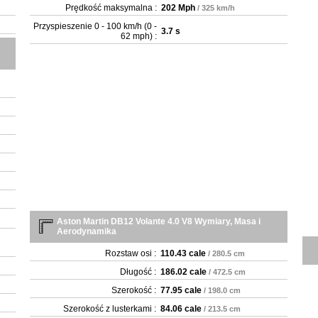
Prędkość maksymalna :
202 Mph
/ 325 km/h
Przyspieszenie 0 - 100 km/h (0 -
3.7 s
62 mph) :
Aston Martin DB12 Volante 4.0 V8 Wymiary, Masa i
Aerodynamika
Rozstaw osi :
110.43 cale
/ 280.5 cm
Długość :
186.02 cale
/ 472.5 cm
Szerokość :
77.95 cale
/ 198.0 cm
Szerokość z lusterkami :
84.06 cale
/ 213.5 cm