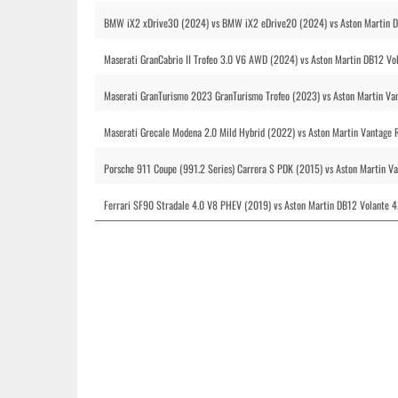
BMW iX2 xDrive30 (2024) vs BMW iX2 eDrive20 (2024) vs Aston Martin D
Maserati GranCabrio II Trofeo 3.0 V6 AWD (2024) vs Aston Martin DB12 Vo
Maserati GranTurismo 2023 GranTurismo Trofeo (2023) vs Aston Martin Va
Maserati Grecale Modena 2.0 Mild Hybrid (2022) vs Aston Martin Vantage
Porsche 911 Coupe (991.2 Series) Carrera S PDK (2015) vs Aston Martin V
Ferrari SF90 Stradale 4.0 V8 PHEV (2019) vs Aston Martin DB12 Volante 