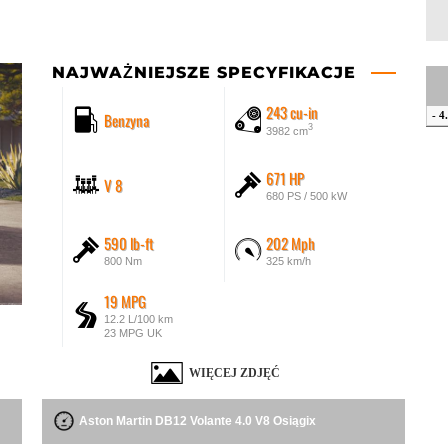
NAJWAŻNIEJSZE SPECYFIKACJE
243 cu-in
Benzyna
- 4
3
3982 cm
671 HP
V 8
680 PS / 500 kW
590 lb-ft
202 Mph
800 Nm
325 km/h
19 MPG
12.2 L/100 km
23 MPG UK
WIĘCEJ ZDJĘĆ
Aston Martin DB12 Volante 4.0 V8 Osiągix