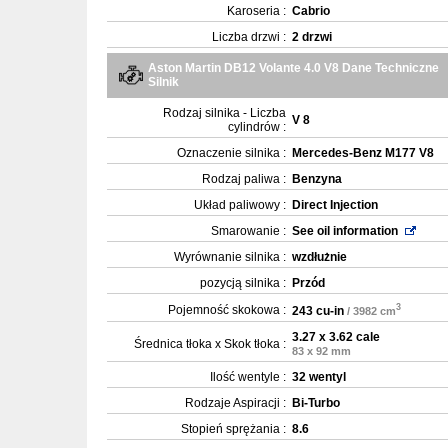
Karoseria :
Cabrio
Liczba drzwi :
2 drzwi
Aston Martin DB12 Volante 4.0 V8 Dane Techniczne
Silnik
Rodzaj silnika - Liczba
V 8
cylindrów :
Oznaczenie silnika :
Mercedes-Benz M177 V8
Rodzaj paliwa :
Benzyna
Układ paliwowy :
Direct Injection
Smarowanie :
See oil information
Wyrównanie silnika :
wzdłużnie
pozycją silnika :
Przód
3
Pojemność skokowa :
243 cu-in
/ 3982 cm
3.27 x 3.62 cale
Średnica tłoka x Skok tłoka :
83 x 92 mm
Ilość wentyle :
32 wentyl
Rodzaje Aspiracji :
Bi-Turbo
Stopień sprężania :
8.6