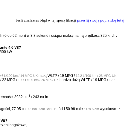
Jeśli znalazłeś błąd w tej specyfikacji
prześlij swoją poprawkę tutaj
/h (0 do 62 mph) w 3.7 sekund i osiąga maksymalną prędkość 325 km/h /
ante 4.0 V8?
 500 kW.
małą WLTP /
19 MPG /
0.6 L/100 km / 14 MPG UK
12.2 L/100 km / 23 MPG UK
 /
22 MPG /
bardzo dużą WLTP /
19 MPG /
10.7 L/100 km / 26 MPG UK
12.2
3
ojemności 3982 cm
/ 243 cu-in.
ugości,
77.95 cale
szerokości i
50.98 cale
wysokości, z
/ 198.0 cm
/ 129.5 cm
0 V8?
trzeni bagażowej.