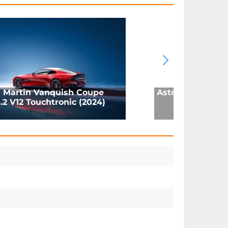
 Martin Vanquish Coupe
Aston Martin DB
.2 V12 Touchtronic (2024)