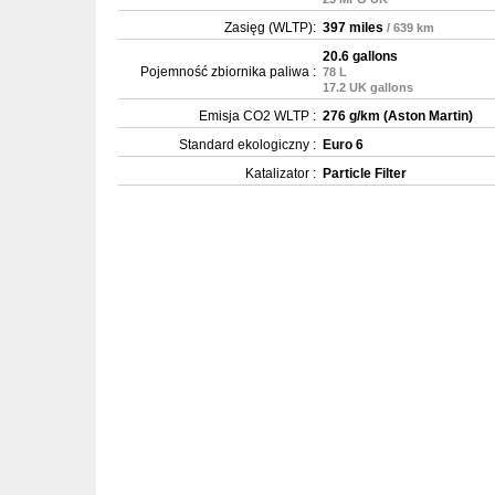
Zasięg (WLTP):
397 miles
/ 639 km
20.6 gallons
Pojemność zbiornika paliwa :
78 L
17.2 UK gallons
Emisja CO2 WLTP :
276 g/km (Aston Martin)
Standard ekologiczny :
Euro 6
Katalizator :
Particle Filter