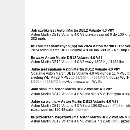
Jak szybki jest Aston Martin DB12 Volante 4.0 V8?
Aston Martin DB12 Volante 4.0 V8 przyspiesza od 0 do 100 km
202 mph.
Ile koni mechanicznych (hp) ma 2024 Aston Martin DB12 Vol
2024 Aston Martin DB12 Volante 4.0 V8 ma 680 PS / 671 bhp /
Ile waży Aston Martin DB12 Volante 4.0 V8?
Aston Martin DB12 Volante 4.0 V8 waży 1898 Kg / 4184 lbs.
Jakie jest spalanie Aston Martin DB12 Volante 4.0 V8?
Spalanie Aston Martin DB12 Volante 4.0 V8 wynosi
11 MPG /
2
średnią WLTP /
23 MPG /
dużą WLTP
10.2 L/100 km / 28 MPG UK
cyklu mieszanym WLTP.
L/100 km / 23 MPG UK
Jaki silnik ma Aston Martin DB12 Volante 4.0 V8?
Aston Martin DB12 Volante 4.0 V8 ma silnik V 8, Benzyna o p
Jakie są wymiary Aston Martin DB12 Volante 4.0 V8?
Aston Martin DB12 Volante 4.0 V8 ma
186.02 cale
dł
/ 472.5 cm
rozstawem osi
110.43 cale
.
/ 280.5 cm
Ile przestrzeni bagażowej ma Aston Martin DB12 Volante 4.
Aston Martin DB12 Volante 4.0 V8 oferuje
7.3 cu-ft
przes
/ 206 L