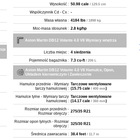
Wysokość :
50.98 cale
/ 129.5 cm
Współczynnik Cd - Cx :
-
Masa własna :
4184 lbs
/ 1898 kg
Moc-masa stosunek :
2.8 kg/hp
Aston Martin DB12 Volante 4.0 V8 Wymiary wnętrza
isja
Liczba miejsc :
4 siedzenia
Pojemność bagażnika :
7.3 cu-ft
/ 206 L
Aston Martin DB12 Volante 4.0 V8 Hamulce, Opon,
Układem kierowniczym i Zawieszenie
Hamulce przednie - Wymiary
Tarczowe wentylowane
tarczy hamulcowej :
(
15.75 cale
)
/ 400 mm
Hamulce tylne - Wymiary tarczy
Tarczowe wentylowane
hamulcowej :
(
14.17 cale
)
/ 360 mm
Rozmiar opon przednich -
275/35 R21
Rozmiar obręczy :
Rozmiar opon tylnych - Rozmiar
325/30 R21
obręczy :
Średnica zawracania :
38.4 feet
/ 11.7 m