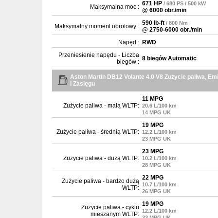
671 HP
/ 680 PS / 500 kW
Maksymalna moc :
@ 6000 obr./min
590 lb-ft
/ 800 Nm
Maksymalny moment obrotowy :
@ 2750-6000 obr./min
Napęd :
RWD
Przeniesienie napędu - Liczba
8 biegów Automatic
biegów :
Aston Martin DB12 Volante 4.0 V8 Zużycie paliwa, Em
i Zasięgu
11 MPG
Zużycie paliwa - małą WLTP:
20.6 L/100 km
14 MPG UK
19 MPG
Zużycie paliwa - średnią WLTP:
12.2 L/100 km
23 MPG UK
23 MPG
Zużycie paliwa - dużą WLTP:
10.2 L/100 km
28 MPG UK
22 MPG
Zużycie paliwa - bardzo dużą
10.7 L/100 km
WLTP:
26 MPG UK
19 MPG
Zużycie paliwa - cyklu
12.2 L/100 km
mieszanym WLTP:
23 MPG UK