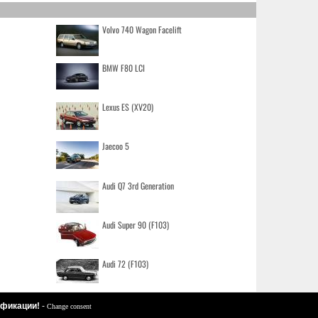
Volvo 740 Wagon Facelift
BMW F80 LCI
Lexus ES (XV20)
Jaecoo 5
Audi Q7 3rd Generation
Audi Super 90 (F103)
Audi 72 (F103)
цификации!
-
Change consent