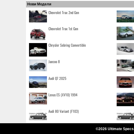
Нови Модели
Chevrolet Trax 2nd Gen
Chevrolet Trax 1st Gen
Chrysler Sebring Convertible
Jaecoo 8
Audi Q7 2025
Lexus ES (XV10) 1994
Audi 80 Variant (F103)
©2026 Ultimate Specs