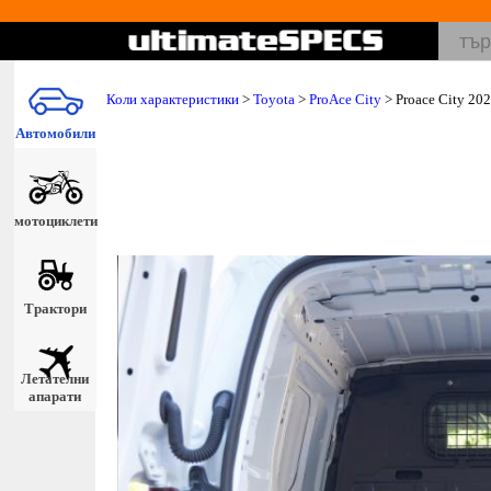
Коли характеристики
>
Toyota
>
ProAce City
> Proace City 20
Автомобили
мотоциклети
Трактори
Летателни
апарати