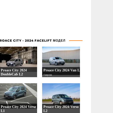
ROACE CITY - 2024 FACELIFT МОДЕЛ
Proace City 2024
Proace City 2024 Van L2
DoubleCab L2
4 версии
2 версии
Proace City 2024 Verso
Proace City 2024 Verso
L1
L2