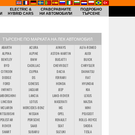
ELECTRIC &
СРАВСРАВНИТЕ
ПОДРОБНО
И
HYBRID CARS
НИ АВТОМОБИЛИ
ТЪРСЕНЕ
ТЪРСЕНЕ ПО МАРКАТА НА ЛЕК АВТОМОБИЛ
ABARTH
ACURA
AIWAYS
ALFA-ROMEO
ALPINA
ALPINE
ASTON-MARTIN
AUDI
BENTLEY
BMW
BUGATTI
BUICK
BYD
CADILLAC
CHEVROLET
CHRYSLER
CITROEN
CUPRA
DACIA
DAIHATSU
DODGE
DS
FERRARI
FIAT
FORD
GENESIS
HONDA
HYUNDAI
INFINITI
JAGUAR
JEEP
KIA
AMBORGHINI
LANCIA
LAND-ROVER
LEXUS
LINCOLN
LOTUS
MASERATI
MAZDA
MCLAREN
MERCEDES-BENZ
MG
MINI
MITSUBISHI
NISSAN
OPEL
PEUGEOT
POLESTAR
PORSCHE
RENAULT
ROLLS-ROYCE
ROVER
SAAB
SEAT
SKODA
SMART
SUBARU
SUZUKI
TESLA