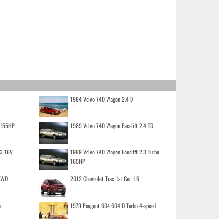
1984 Volvo 740 Wagon 2.4 D
o 155HP
1989 Volvo 740 Wagon Facelift 2.4 TD
.3 16V
1989 Volvo 740 Wagon Facelift 2.3 Turbo
165HP
 AWD
2012 Chevrolet Trax 1st Gen 1.6
o
1979 Peugeot 604 604 D Turbo 4-speed