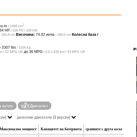
3
cu-in
/ 1499 cm
34 HP
/ 136 PS / 100 kW
Височина:
74.02 инча
Колесна база /
/ 184.8 cm
/ 188.0 cm
о
3307 lbs
/ 1500 kg
P
до
36 MPG
 km / 52 MPG UK
/ 6.6 L/100 km / 43 MPG UK
 кутия
Двигател
сии)
дизелови двигатели (3 версии)
Максимална мощност
Капацитет на батерията
сравните с друга кола