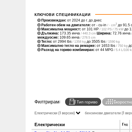
КЛЮЧОВИ СПЕЦИФИКАЦИИ
Произвеждан:
от 2024 до г. до днес
3
Работен обем на двигателя:
от
- cu-in
до
91.5 
/ - cm
Максимална мощност:
от
101 HP
до
1
/ 102 PS / 75 kW
Дължина:
173.35 инча
Ширина:
72.76 инча
/ 440.3 cm
междуосие:
109.65 инча
/ 278.5 cm
Тегло:
от
2994 lbs
до
3505 lbs
/ 1358 kg
/ 1590 kg
Максимално тегло на ремарке:
от
1653 lbs
д
/ 750 kg
Разход на гориво комбиниран:
от
44 MPG
/ 5.4 L/100
Филтрирам:
Тип гориво
Cкоростна
Електрически (1 версии)
бензинови двигатели (1 вер
Електрически
Год