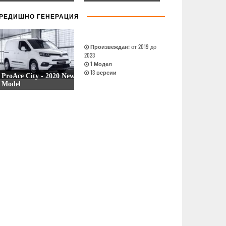
9 версии
14 версии
РЕДИШНО ГЕНЕРАЦИЯ
Произвеждан:
от 2019 до
2023
1
Модел
13
версии
ProAce City - 2020 New
Model