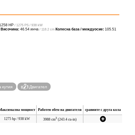
1258 HP
/ 1275 PS / 938 kW
Височина:
46.54 инча
Колесна база / междуосие:
105.51
/ 118.2 cm
 кутия
Двигател
Максимална мощност
Работен обем на двигателя
сравните с друга кола
3
1275 hp / 938 kW
3988 cm
(243.4 cu-in)