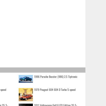
1996 Porsche Boxster (986) 2.5 Tiptronic
-speed
1979 Peugeot 604 604 D Turbo 5-speed
on 35 3-
2011 Volkswagen Golf 6 GTI Edition 35 5-