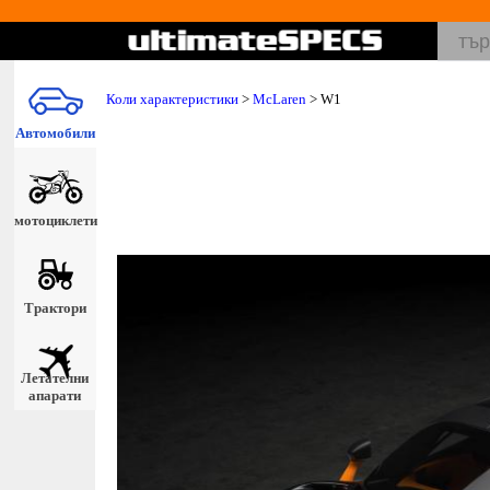
Коли характеристики
>
McLaren
> W1
Автомобили
мотоциклети
Трактори
Летателни
апарати