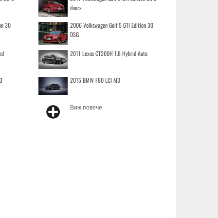
doors
on 30
2006 Volkswagen Golf 5 GTI Edition 30
DSG
ed
2011 Lexus CT200H 1.8 Hybrid Auto
3
2015 BMW F80 LCI M3
Виж повече