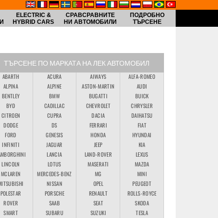
ELECTRIC &
СРАВСРАВНИТЕ
ПОДРОБНО
И
HYBRID CARS
НИ АВТОМОБИЛИ
ТЪРСЕНЕ
ТЪРСЕНЕ ПО МАРКАТА НА ЛЕК АВТОМОБИЛ
ABARTH
ACURA
AIWAYS
ALFA-ROMEO
ALPINA
ALPINE
ASTON-MARTIN
AUDI
BENTLEY
BMW
BUGATTI
BUICK
BYD
CADILLAC
CHEVROLET
CHRYSLER
CITROEN
CUPRA
DACIA
DAIHATSU
DODGE
DS
FERRARI
FIAT
FORD
GENESIS
HONDA
HYUNDAI
INFINITI
JAGUAR
JEEP
KIA
AMBORGHINI
LANCIA
LAND-ROVER
LEXUS
LINCOLN
LOTUS
MASERATI
MAZDA
MCLAREN
MERCEDES-BENZ
MG
MINI
MITSUBISHI
NISSAN
OPEL
PEUGEOT
POLESTAR
PORSCHE
RENAULT
ROLLS-ROYCE
ROVER
SAAB
SEAT
SKODA
SMART
SUBARU
SUZUKI
TESLA