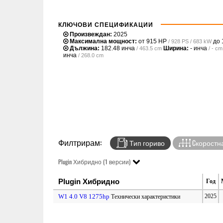
КЛЮЧОВИ СПЕЦИФИКАЦИИ
Произвеждан:
2025
Максимална мощност:
от
915 HP
до
/ 928 PS / 683 kW
Дължина:
182.48 инча
Ширина:
- инча
/ 463.5 cm
/ - cm
инча
/ 268.0 cm
Филтрирам:
Тип гориво
Cкоростна
Plugin Хибридно (1 версии)
Plugin Хибридно
Год
W1 4.0 V8 1275hp
2025
Технически характеристики