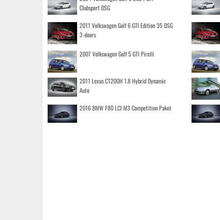
Clubsport DSG
2011 Volkswagen Golf 6 GTI Edition 35 DSG
3-doors
2007 Volkswagen Golf 5 GTI Pirelli
2011 Lexus CT200H 1.8 Hybrid Dynamic
Auto
2016 BMW F80 LCI M3 Competition Paket