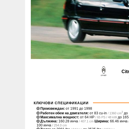
Cit
КЛЮЧОВИ СПЕЦИФИКАЦИИ
Произвеждан:
от 1991 до 1998
3
Работен обем на двигателя:
от
83 cu-in
до
/ 1360 cm
Максимална мощност:
от
64 HP
до
165
/ 65 PS / 48 kW
Дължина:
160.28 инча
Ширина:
66.46 инча
/ 407.1 cm
100 инча
/ 254.0 cm