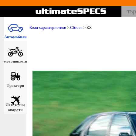
Коли характеристики
>
Citroen
> ZX
Автомобили
мотоциклети
Трактори
Летателни
апарати