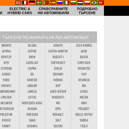
ELECTRIC &
СРАВСРАВНИТЕ
ПОДРОБНО
И
HYBRID CARS
НИ АВТОМОБИЛИ
ТЪРСЕНЕ
ТЪРСЕНЕ ПО МАРКАТА НА ЛЕК АВТОМОБИЛ
ABARTH
ACURA
AIWAYS
ALFA-ROMEO
ALPINA
ALPINE
ASTON-MARTIN
AUDI
BENTLEY
BMW
BUGATTI
BUICK
BYD
CADILLAC
CHEVROLET
CHRYSLER
CITROEN
CUPRA
DACIA
DAIHATSU
DODGE
DS
FERRARI
FIAT
FORD
GENESIS
HONDA
HYUNDAI
INFINITI
JAGUAR
JEEP
KIA
AMBORGHINI
LANCIA
LAND-ROVER
LEXUS
LINCOLN
LOTUS
MASERATI
MAZDA
MCLAREN
MERCEDES-BENZ
MG
MINI
MITSUBISHI
NISSAN
OPEL
PEUGEOT
POLESTAR
PORSCHE
RENAULT
ROLLS-ROYCE
ROVER
SAAB
SEAT
SKODA
SMART
SUBARU
SUZUKI
TESLA