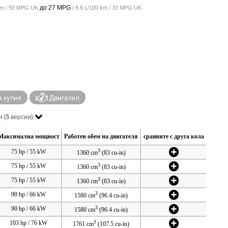
до
27 MPG
 km / 50 MPG UK
/ 8.6 L/100 km / 33 MPG UK
 кутия
Двигател
 (5 версии)
Максимална мощност
Работен обем на двигателя
сравните с друга кола
3
75 hp / 55 kW
1360 cm
(83 cu-in)
3
75 hp / 55 kW
1360 cm
(83 cu-in)
3
75 hp / 55 kW
1360 cm
(83 cu-in)
3
90 hp / 66 kW
1580 cm
(96.4 cu-in)
3
90 hp / 66 kW
1580 cm
(96.4 cu-in)
3
103 hp / 76 kW
1761 cm
(107.5 cu-in)