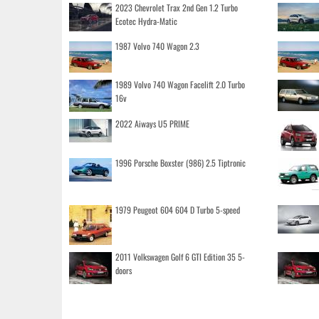
2023 Chevrolet Trax 2nd Gen 1.2 Turbo
Ecotec Hydra-Matic
1987 Volvo 740 Wagon 2.3
1989 Volvo 740 Wagon Facelift 2.0 Turbo
16v
2022 Aiways U5 PRIME
1996 Porsche Boxster (986) 2.5 Tiptronic
1979 Peugeot 604 604 D Turbo 5-speed
2011 Volkswagen Golf 6 GTI Edition 35 5-
doors