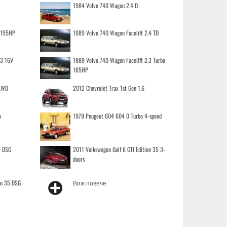
1984 Volvo 740 Wagon 2.4 D
o 155HP
1989 Volvo 740 Wagon Facelift 2.4 TD
.3 16V
1989 Volvo 740 Wagon Facelift 2.3 Turbo
165HP
 AWD
2012 Chevrolet Trax 1st Gen 1.6
o
1979 Peugeot 604 604 D Turbo 4-speed
I DSG
2011 Volkswagen Golf 6 GTI Edition 35 3-
doors
on 35 DSG
Виж повече