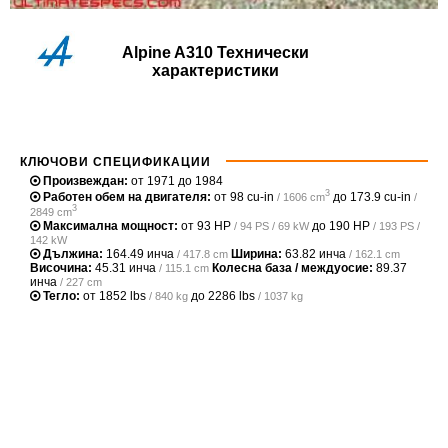
Alpine A310 Технически
характеристики
КЛЮЧОВИ СПЕЦИФИКАЦИИ
Произвеждан:
от 1971 до 1984
3
Работен обем на двигателя:
от
98 cu-in
до
173.9 cu-in
/ 1606 cm
/
3
2849 cm
Максимална мощност:
от
93 HP
до
190 HP
/ 94 PS / 69 kW
/ 193 PS /
142 kW
Дължина:
164.49 инча
Ширина:
63.82 инча
/ 417.8 cm
/ 162.1 cm
Височина:
45.31 инча
Колесна база / междуосие:
89.37
/ 115.1 cm
инча
/ 227 cm
Тегло:
от
1852 lbs
до
2286 lbs
/ 840 kg
/ 1037 kg