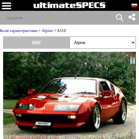
Коли характеристики
>
Alpine
> A310
MAKE