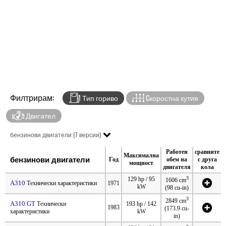
Филтрирам:
Тип гориво
Cкоростна кутия
Двигател
бензинови двигатели (7 версии)
Работен
сравните
Максимална
бензинови двигатели
Год
обем на
с друга
мощност
двигателя
кола
3
129 hp / 95
1606 cm
A310
Технически характеристики
1971
kW
(98 cu-in)
3
2849 cm
A310 GT
Технически
193 hp / 142
1983
(173.9 cu-
характеристики
kW
in)