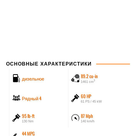
ОСНОВНЫЕ ХАРАКТЕРИСТИКИ
89.2 cu-in
дизельное
3
1461 cm
60 HP
Рядный 4
61 PS / 45 kW
95 lb-ft
87 Mph
130 Nm
140 km/h
44 MPG