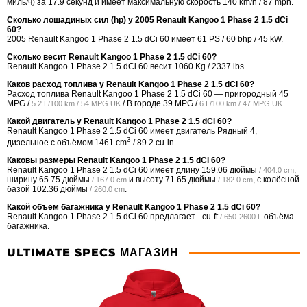
миль/ч) за 17.9 секунд и имеет максимальную скорость 140 km/h / 87 mph.
Сколько лошадиных сил (hp) у 2005 Renault Kangoo 1 Phase 2 1.5 dCi
60?
2005 Renault Kangoo 1 Phase 2 1.5 dCi 60 имеет 61 PS / 60 bhp / 45 kW.
Сколько весит Renault Kangoo 1 Phase 2 1.5 dCi 60?
Renault Kangoo 1 Phase 2 1.5 dCi 60 весит 1060 Kg / 2337 lbs.
Каков расход топлива у Renault Kangoo 1 Phase 2 1.5 dCi 60?
Расход топлива Renault Kangoo 1 Phase 2 1.5 dCi 60 — пригородный
45
MPG /
/ В городе
39 MPG /
.
5.2 L/100 km / 54 MPG UK
6 L/100 km / 47 MPG UK
Какой двигатель у Renault Kangoo 1 Phase 2 1.5 dCi 60?
Renault Kangoo 1 Phase 2 1.5 dCi 60 имеет двигатель Рядный 4,
3
дизельное с объёмом 1461 cm
/ 89.2 cu-in.
Каковы размеры Renault Kangoo 1 Phase 2 1.5 dCi 60?
Renault Kangoo 1 Phase 2 1.5 dCi 60 имеет длину
159.06 дюймы
,
/ 404.0 cm
ширину
65.75 дюймы
и высоту
71.65 дюймы
, с колёсной
/ 167.0 cm
/ 182.0 cm
базой
102.36 дюймы
.
/ 260.0 cm
Какой объём багажника у Renault Kangoo 1 Phase 2 1.5 dCi 60?
Renault Kangoo 1 Phase 2 1.5 dCi 60 предлагает
- cu-ft
объёма
/ 650-2600 L
багажника.
ULTIMATE SPECS МАГАЗИН