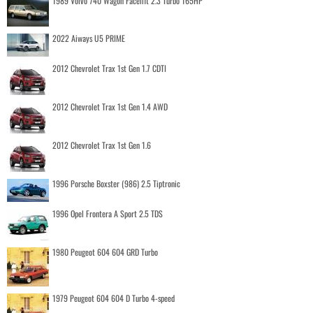
1989 Volvo 740 Wagon Facelift 2.3 Turbo 165HP
2022 Aiways U5 PRIME
2012 Chevrolet Trax 1st Gen 1.7 CDTI
2012 Chevrolet Trax 1st Gen 1.4 AWD
2012 Chevrolet Trax 1st Gen 1.6
1996 Porsche Boxster (986) 2.5 Tiptronic
1996 Opel Frontera A Sport 2.5 TDS
1980 Peugeot 604 604 GRD Turbo
1979 Peugeot 604 604 D Turbo 4-speed