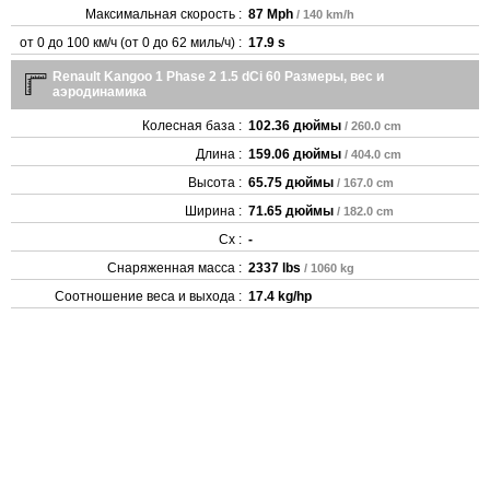
Максимальная скорость :
87 Mph
/ 140 km/h
от 0 до 100 км/ч (от 0 до 62 миль/ч) :
17.9 s
Renault Kangoo 1 Phase 2 1.5 dCi 60 Размеры, вес и
аэродинамика
Колесная база :
102.36 дюймы
/ 260.0 cm
Длина :
159.06 дюймы
/ 404.0 cm
Высота :
65.75 дюймы
/ 167.0 cm
Ширина :
71.65 дюймы
/ 182.0 cm
Cx :
-
Снаряженная масса :
2337 lbs
/ 1060 kg
Соотношение веса и выхода :
17.4 kg/hp