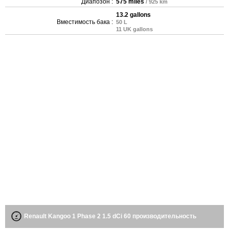
Диапозон :
575 miles
/ 925 km
13.2 gallons
Вместимость бака :
50 L
11 UK gallons
Renault Kangoo 1 Phase 2 1.5 dCi 60 производительность