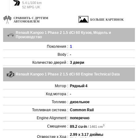
5.4 L/100 km
52 MPG UK
СРАВНИТЬ С ДРУГИМ
БОЛЬШЕ КАРТИНОК
АВТОМОБИЛЕМ
Renault Kangoo 1 Phase 2 1.5 dCi 60 Кузов, Модель и
Производство
Поколения :
1
Body :
-
Количество дверей :
3 двери
Renault Kangoo 1 Phase 2 1.5 dCi 60 Engine Technical Data
Мотор :
Рядный 4
Код мотора :
-
Топливо :
дизельное
Топливная система :
Common Rail
Engine Alignment :
поперечно
3
Смещение :
89.2 cu-in
/ 1461 cm
2.99 x 3.17 дюймы
Отверстие x Ход :