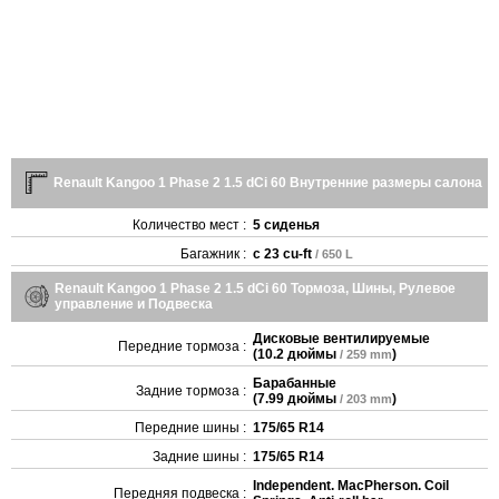
Renault Kangoo 1 Phase 2 1.5 dCi 60 Внутренние размеры салона
Количество мест :
5 сиденья
Багажник :
с
23 cu-ft
/ 650 L
Renault Kangoo 1 Phase 2 1.5 dCi 60 Тормоза, Шины, Рулевое
управление и Подвеска
Дисковые вентилируемые
Передние тормоза :
(
10.2 дюймы
)
/ 259 mm
Барабанные
Задние тормоза :
(
7.99 дюймы
)
/ 203 mm
Передние шины :
175/65 R14
Задние шины :
175/65 R14
Independent. MacPherson. Coil
Передняя подвеска :