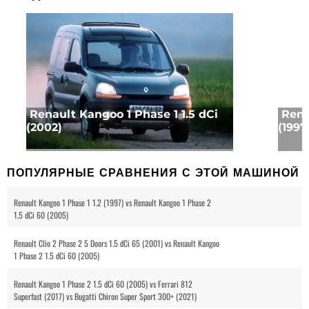
Renault Kangoo 1 Phase 1 1.5 dCi
Rena
(2002)
(1997
ПОПУЛЯРНЫЕ СРАВНЕНИЯ С ЭТОЙ МАШИНОЙ
Renault Kangoo 1 Phase 1 1.2 (1997) vs Renault Kangoo 1 Phase 2
1.5 dCi 60 (2005)
Renault Clio 2 Phase 2 5 Doors 1.5 dCi 65 (2001) vs Renault Kangoo
1 Phase 2 1.5 dCi 60 (2005)
Renault Kangoo 1 Phase 2 1.5 dCi 60 (2005) vs Ferrari 812
Superfast (2017) vs Bugatti Chiron Super Sport 300+ (2021)