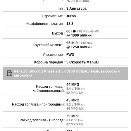
76.0 x 80.5 mm
Тип :
8 Арматура
Стремление :
Turbo
Коэффициент сжатия :
18.8
60 HP
/ 61 PS / 45 kW
Выход :
@ 4000 об/мин
95 lb-ft
/ 130 Nm
Крутящий момент :
@ 1250 об/мин
Управление :
FWD
Коробка передач :
5 Скорость Manual
Renault Kangoo 1 Phase 2 1.5 dCi 60 Потребление, выбросы и
автономия
44 MPG
Расход топлива -
5.4 L/100 km
Кобминированный:
52 MPG UK
45 MPG
Расход топлива - пригородный:
5.2 L/100 km
54 MPG UK
39 MPG
Расход топлива - В городе:
6 L/100 km
47 MPG UK