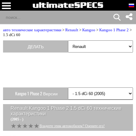
авто технические характеристики
>
Renault
>
Kangoo
>
Kangoo 1 Phase 2
>
1.5 dCi 60
ДЕЛАТЬ
Kangoo 1 Phase 2 Версии
Renault Kangoo 1 Phase 2 1.5 dCi 60
технические
характеристики
(2005 - )
★★★★★
★★★★★
Владеете этим автомобилем? Оцените его!