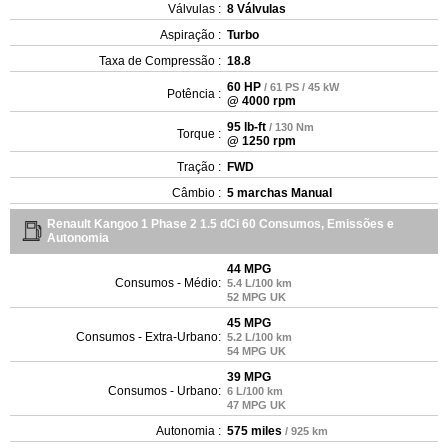
Válvulas :
8 Válvulas
Aspiração :
Turbo
Taxa de Compressão :
18.8
60 HP
/ 61 PS / 45 kW
Potência :
@ 4000 rpm
95 lb-ft
/ 130 Nm
Torque :
@ 1250 rpm
Tração :
FWD
Câmbio :
5 marchas Manual
Renault Kangoo 1 Phase 2 1.5 dCi 60 Consumos, Emissões e
Autonomia
44 MPG
Consumos - Médio:
5.4 L/100 km
52 MPG UK
45 MPG
Consumos - Extra-Urbano:
5.2 L/100 km
54 MPG UK
39 MPG
Consumos - Urbano:
6 L/100 km
47 MPG UK
Autonomia :
575 miles
/ 925 km