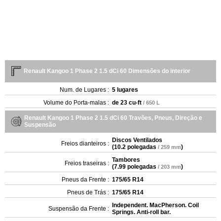
Renault Kangoo 1 Phase 2 1.5 dCi 60 Dimensões do interior
Num. de Lugares :
5 lugares
Volume do Porta-malas :
de
23 cu-ft
/ 650 L
Renault Kangoo 1 Phase 2 1.5 dCi 60 Travões, Pneus, Direção e
Suspensão
Discos Ventilados
Freios dianteiros :
(
10.2 polegadas
)
/ 259 mm
Tambores
Freios traseiras :
(
7.99 polegadas
)
/ 203 mm
Pneus da Frente :
175/65 R14
Pneus de Trás :
175/65 R14
Independent. MacPherson. Coil
Suspensão da Frente :
Springs. Anti-roll bar.