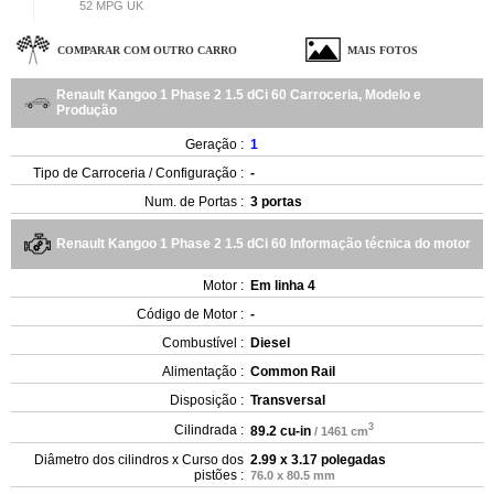
52 MPG UK
COMPARAR COM OUTRO CARRO
MAIS FOTOS
Renault Kangoo 1 Phase 2 1.5 dCi 60 Carroceria, Modelo e
Produção
Geração :
1
Tipo de Carroceria / Configuração :
-
Num. de Portas :
3 portas
Renault Kangoo 1 Phase 2 1.5 dCi 60 Informação técnica do motor
Motor :
Em linha 4
Código de Motor :
-
Combustível :
Diesel
Alimentação :
Common Rail
Disposição :
Transversal
3
Cilindrada :
89.2 cu-in
/ 1461 cm
Diâmetro dos cilindros x Curso dos
2.99 x 3.17 polegadas
pistões :
76.0 x 80.5 mm