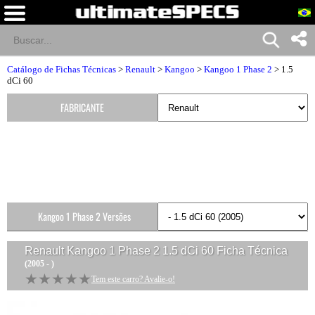
Catálogo de Fichas Técnicas
>
Renault
>
Kangoo
>
Kangoo 1 Phase 2
> 1.5
dCi 60
FABRICANTE
Kangoo 1 Phase 2 Versões
Renault Kangoo 1 Phase 2 1.5 dCi 60
Ficha Técnica
(2005 - )
★★★★★
★★★★★
Tem este carro? Avalie-o!