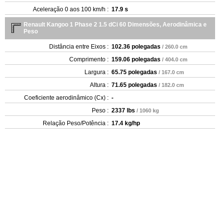
Aceleração 0 aos 100 km/h :
17.9 s
Renault Kangoo 1 Phase 2 1.5 dCi 60 Dimensões, Aerodinâmica e
Peso
Distância entre Eixos :
102.36 polegadas
/ 260.0 cm
Comprimento :
159.06 polegadas
/ 404.0 cm
Largura :
65.75 polegadas
/ 167.0 cm
Altura :
71.65 polegadas
/ 182.0 cm
Coeficiente aerodinâmico (Cx) :
-
Peso :
2337 lbs
/ 1060 kg
Relação Peso/Potência :
17.4 kg/hp