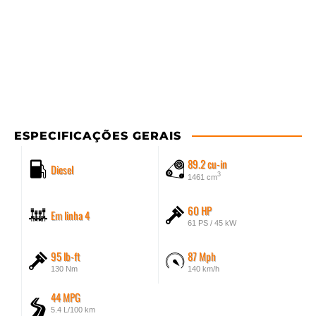
ESPECIFICAÇÕES GERAIS
89.2 cu-in
Diesel
3
1461 cm
60 HP
Em linha 4
61 PS / 45 kW
95 lb-ft
87 Mph
130 Nm
140 km/h
44 MPG
5.4 L/100 km