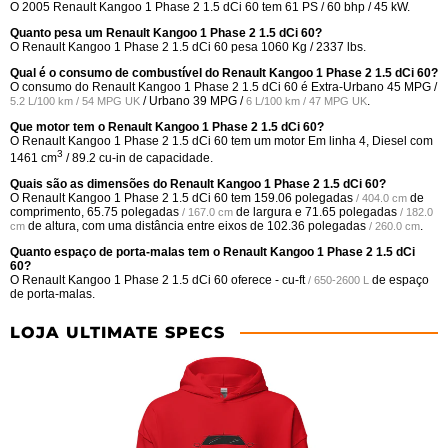
O 2005 Renault Kangoo 1 Phase 2 1.5 dCi 60 tem 61 PS / 60 bhp / 45 kW.
Quanto pesa um Renault Kangoo 1 Phase 2 1.5 dCi 60?
O Renault Kangoo 1 Phase 2 1.5 dCi 60 pesa 1060 Kg / 2337 lbs.
Qual é o consumo de combustível do Renault Kangoo 1 Phase 2 1.5 dCi 60?
O consumo do Renault Kangoo 1 Phase 2 1.5 dCi 60 é Extra-Urbano
45 MPG /
/ Urbano
39 MPG /
.
5.2 L/100 km / 54 MPG UK
6 L/100 km / 47 MPG UK
Que motor tem o Renault Kangoo 1 Phase 2 1.5 dCi 60?
O Renault Kangoo 1 Phase 2 1.5 dCi 60 tem um motor Em linha 4, Diesel com
3
1461 cm
/ 89.2 cu-in de capacidade.
Quais são as dimensões do Renault Kangoo 1 Phase 2 1.5 dCi 60?
O Renault Kangoo 1 Phase 2 1.5 dCi 60 tem
159.06 polegadas
de
/ 404.0 cm
comprimento,
65.75 polegadas
de largura e
71.65 polegadas
/ 167.0 cm
/ 182.0
de altura, com uma distância entre eixos de
102.36 polegadas
.
cm
/ 260.0 cm
Quanto espaço de porta-malas tem o Renault Kangoo 1 Phase 2 1.5 dCi
60?
O Renault Kangoo 1 Phase 2 1.5 dCi 60 oferece
- cu-ft
de espaço
/ 650-2600 L
de porta-malas.
LOJA ULTIMATE SPECS