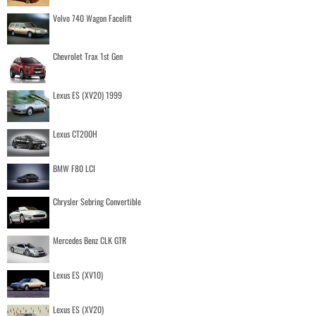
Volvo 740 Wagon Facelift
Chevrolet Trax 1st Gen
Lexus ES (XV20) 1999
Lexus CT200H
BMW F80 LCI
Chrysler Sebring Convertible
Mercedes Benz CLK GTR
Lexus ES (XV10)
Lexus ES (XV20)