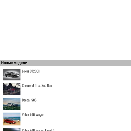
Новые модели
Lexus CT200H
Chevrolet Trax 2nd Gen
Deepal S05
Volvo 740 Wagon
Volvo 740 Wagon Facelift