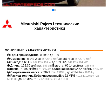
Mitsubishi Pajero I технические
характеристики
ОСНОВНЫЕ ХАРАКТЕРИСТИКИ
Годы производства:
с 1982 до 1991
3
3
Смещение:
с
143.2 cu-in
до
181.4 cu-in
/ 2346 cm
/ 2972 cm
Выход:
с
66 HP
до
139 HP
/ 67 PS / 49 kW
/ 141 PS / 104 kW
Длина:
152.36 дюймы
Высота:
66.14 дюймы
/ 387 cm
/ 168 cm
Ширина:
71.85 дюймы
Колесная база:
92.52 дюймы
/ 182.5 cm
/ 235 cm
Снаряженная масса:
с
2899 lbs
до
4034 lbs
/ 1315 kg
/ 1830 kg
Расход топлива Кобминированный:
с
22 MPG
/ 10.8 L/100 km / 26
до
17 MPG
MPG UK
/ 13.7 L/100 km / 21 MPG UK