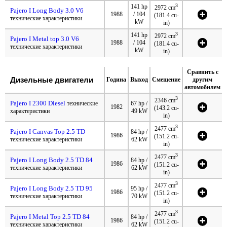
3
141 hp
2972 cm
Pajero I Long Body 3.0 V6
1988
/ 104
(181.4 cu-
технические характеристики
kW
in)
3
141 hp
2972 cm
Pajero I Metal top 3.0 V6
1988
/ 104
(181.4 cu-
технические характеристики
kW
in)
Сравнить с
Дизельные двигатели
Година
Выход
Смещение
другим
автомобилем
3
2346 cm
Pajero I 2300 Diesel
технические
67 hp /
1982
(143.2 cu-
характеристики
49 kW
in)
3
2477 cm
Pajero I Canvas Top 2.5 TD
84 hp /
1986
(151.2 cu-
технические характеристики
62 kW
in)
3
2477 cm
Pajero I Long Body 2.5 TD 84
84 hp /
1986
(151.2 cu-
технические характеристики
62 kW
in)
3
2477 cm
Pajero I Long Body 2.5 TD 95
95 hp /
1986
(151.2 cu-
технические характеристики
70 kW
in)
3
2477 cm
Pajero I Metal Top 2.5 TD 84
84 hp /
1986
(151.2 cu-
технические характеристики
62 kW