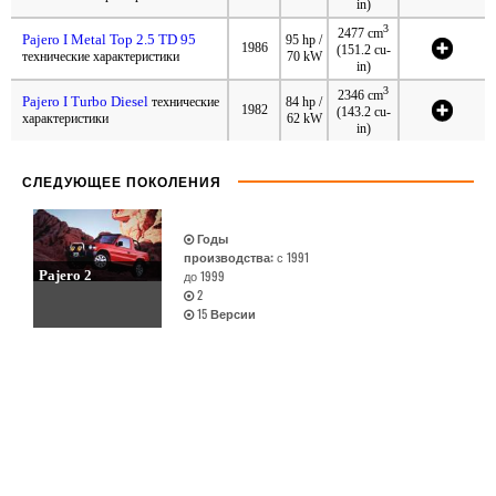
in)
3
2477 cm
Pajero I Metal Top 2.5 TD 95
95 hp /
1986
(151.2 cu-
технические характеристики
70 kW
in)
3
2346 cm
Pajero I Turbo Diesel
технические
84 hp /
1982
(143.2 cu-
характеристики
62 kW
in)
СЛЕДУЮЩЕЕ ПОКОЛЕНИЯ
Годы
производства:
с 1991
Pajero 2
до 1999
2
15
Версии