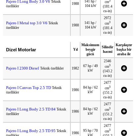
3
Pajero I Long Body 3.0 V6
141 hp /
Teknik
cm
1988
104 kW
özellikler
(181.4
cu-in)
2972
3
Pajero I Metal top 3.0 V6
141 hp /
Teknik
cm
1988
104 kW
özellikler
(181.4
cu-in)
Maksimum
Karşılaştır
Silindir
Dizel Motorlar
Yıl
beygir
başka bir
hacmi
gücü
araba ile
2346
3
67 hp / 49
cm
Pajero I 2300 Diesel
Teknik özellikler
1982
kW
(143.2
cu-in)
2477
3
Pajero I Canvas Top 2.5 TD
84 hp / 62
Teknik
cm
1986
kW
özellikler
(151.2
cu-in)
2477
3
Pajero I Long Body 2.5 TD 84
84 hp / 62
Teknik
cm
1986
kW
özellikler
(151.2
cu-in)
2477
3
Pajero I Long Body 2.5 TD 95
95 hp / 70
Teknik
cm
1986
kW
özellikler
(151.2