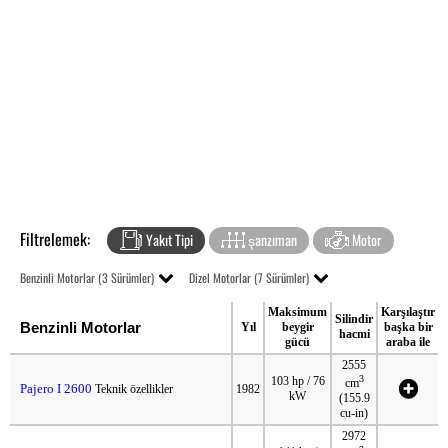
Filtrelemek:
Yakıt Tipi
şanzıman
Motor
Benzinli Motorlar (3 Sürümler)
Dizel Motorlar (7 Sürümler)
Maksimum
Karşılaştır
Silindir
Benzinli Motorlar
Yıl
beygir
başka bir
hacmi
gücü
araba ile
2555
3
103 hp / 76
cm
Pajero I 2600
Teknik özellikler
1982
kW
(155.9
cu-in)
2972