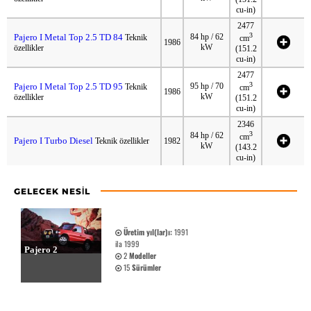
cu-in)
2477
3
Pajero I Metal Top 2.5 TD 84
84 hp / 62
Teknik
cm
1986
kW
özellikler
(151.2
cu-in)
2477
3
Pajero I Metal Top 2.5 TD 95
95 hp / 70
Teknik
cm
1986
kW
özellikler
(151.2
cu-in)
2346
3
84 hp / 62
cm
Pajero I Turbo Diesel
Teknik özellikler
1982
kW
(143.2
cu-in)
GELECEK NESIL
Üretim yıl(lar)ı:
1991
ila 1999
Pajero 2
2
Modeller
15
Sürümler