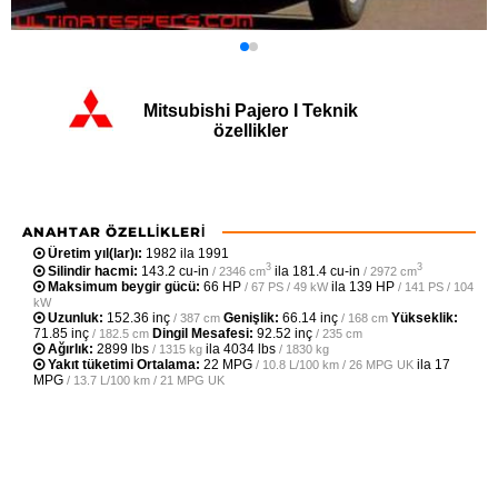
Mitsubishi Pajero I Teknik
özellikler
ANAHTAR ÖZELLIKLERI
Üretim yıl(lar)ı:
1982 ila 1991
3
3
Silindir hacmi:
143.2 cu-in
ila
181.4 cu-in
/ 2346 cm
/ 2972 cm
Maksimum beygir gücü:
66 HP
ila
139 HP
/ 67 PS / 49 kW
/ 141 PS / 104
kW
Uzunluk:
152.36 inç
Genişlik:
66.14 inç
Yükseklik:
/ 387 cm
/ 168 cm
71.85 inç
Dingil Mesafesi:
92.52 inç
/ 182.5 cm
/ 235 cm
Ağırlık:
2899 lbs
ila
4034 lbs
/ 1315 kg
/ 1830 kg
Yakıt tüketimi Ortalama:
22 MPG
ila
17
/ 10.8 L/100 km / 26 MPG UK
MPG
/ 13.7 L/100 km / 21 MPG UK