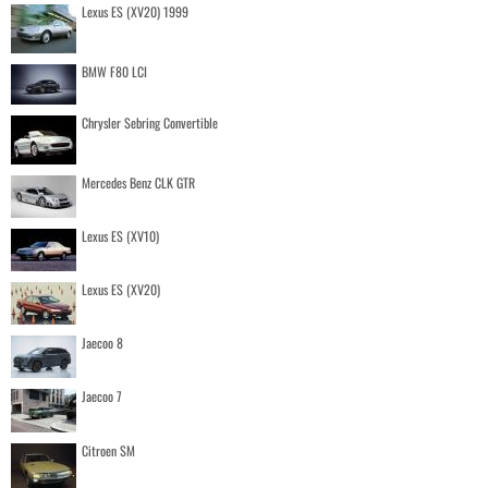
Lexus ES (XV20) 1999
BMW F80 LCI
Chrysler Sebring Convertible
Mercedes Benz CLK GTR
Lexus ES (XV10)
Lexus ES (XV20)
Jaecoo 8
Jaecoo 7
Citroen SM