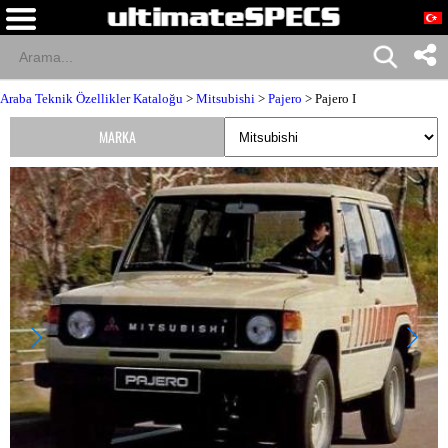
Araba Teknik Özellikler Kataloğu
>
Mitsubishi
>
Pajero
> Pajero I
MARKA