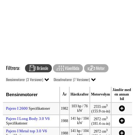
Filtrera:
Bränsle
Växellåda
Motor
Bensinmotorer (3 Versioner)
Dieselmotorer (7 Versioner)
Jämför med
Bensinmotorer
År
Hästkrafter
Motorvolym
en annan
bil
3
103 hp / 76
2555 cm
Pajero I 2600
Specifikationer
1982
kW
(155.9 cu-in)
3
Pajero I Long Body 3.0 V6
141 hp / 104
2972 cm
1988
kW
Specifikationer
(181.4 cu-in)
3
Pajero I Metal top 3.0 V6
141 hp / 104
2972 cm
1988