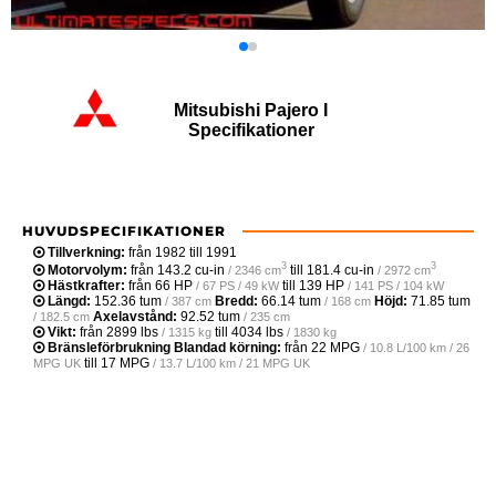
Mitsubishi Pajero I
Specifikationer
HUVUDSPECIFIKATIONER
Tillverkning:
från 1982 till 1991
3
3
Motorvolym:
från
143.2 cu-in
till
181.4 cu-in
/ 2346 cm
/ 2972 cm
Hästkrafter:
från
66 HP
till
139 HP
/ 67 PS / 49 kW
/ 141 PS / 104 kW
Längd:
152.36 tum
Bredd:
66.14 tum
Höjd:
71.85 tum
/ 387 cm
/ 168 cm
Axelavstånd:
92.52 tum
/ 182.5 cm
/ 235 cm
Vikt:
från
2899 lbs
till
4034 lbs
/ 1315 kg
/ 1830 kg
Bränsleförbrukning Blandad körning:
från
22 MPG
/ 10.8 L/100 km / 26
till
17 MPG
MPG UK
/ 13.7 L/100 km / 21 MPG UK