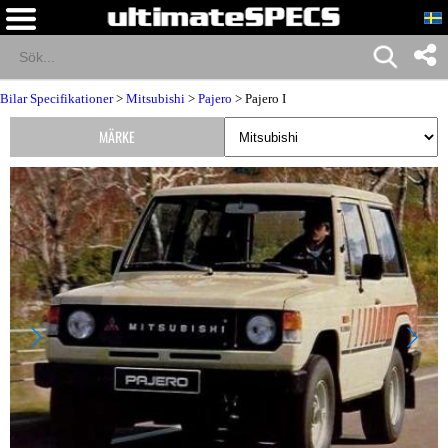
Bilar Specifikationer
>
Mitsubishi
>
Pajero
> Pajero I
MÄRKE