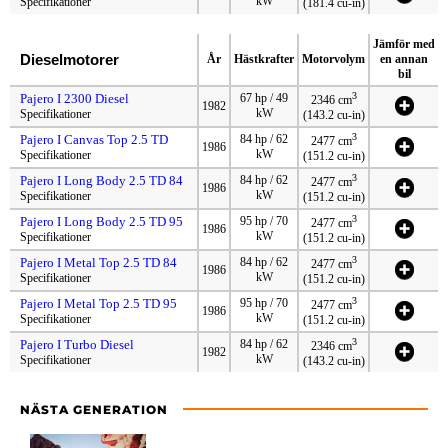
kW
Specifikationer
(181.4 cu-in)
Jämför med
Dieselmotorer
År
Hästkrafter
Motorvolym
en annan
bil
3
Pajero I 2300 Diesel
67 hp / 49
2346 cm
1982
kW
Specifikationer
(143.2 cu-in)
3
Pajero I Canvas Top 2.5 TD
84 hp / 62
2477 cm
1986
kW
Specifikationer
(151.2 cu-in)
3
Pajero I Long Body 2.5 TD 84
84 hp / 62
2477 cm
1986
kW
Specifikationer
(151.2 cu-in)
3
Pajero I Long Body 2.5 TD 95
95 hp / 70
2477 cm
1986
kW
Specifikationer
(151.2 cu-in)
3
Pajero I Metal Top 2.5 TD 84
84 hp / 62
2477 cm
1986
kW
Specifikationer
(151.2 cu-in)
3
Pajero I Metal Top 2.5 TD 95
95 hp / 70
2477 cm
1986
kW
Specifikationer
(151.2 cu-in)
3
Pajero I Turbo Diesel
84 hp / 62
2346 cm
1982
kW
Specifikationer
(143.2 cu-in)
NÄSTA GENERATION