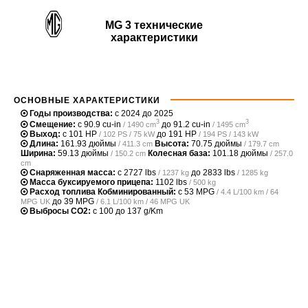
MG 3 технические
характеристики
ОСНОВНЫЕ ХАРАКТЕРИСТИКИ
Годы производства:
с 2024 до 2025
3
3
Смещение:
с
90.9 cu-in
до
91.2 cu-in
/ 1490 cm
/ 1495 cm
Выход:
с
101 HP
до
191 HP
/ 102 PS / 75 kW
/ 194 PS / 143 kW
Длина:
161.93 дюймы
Высота:
70.75 дюймы
/ 411.3 cm
/ 179.7 cm
Ширина:
59.13 дюймы
Колесная база:
101.18 дюймы
/ 150.2 cm
/ 257.0
cm
Снаряженная масса:
с
2727 lbs
до
2833 lbs
/ 1237 kg
/ 1285 kg
Масса буксируемого прицепа:
1102 lbs
/ 500 kg
Расход топлива Кобминированный:
с
53 MPG
/ 4.4 L/100 km / 64
до
39 MPG
MPG UK
/ 6.1 L/100 km / 46 MPG UK
Выбросы CO2:
с 100 до 137 g/Km