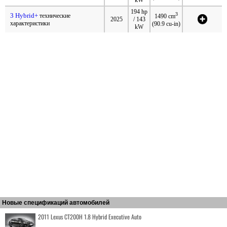
194 hp
3
3 Hybrid+
технические
1490 cm
2025
/ 143
характеристики
(90.9 cu-in)
kW
Новые спецификаций автомобилей
2011 Lexus CT200H 1.8 Hybrid Executive Auto