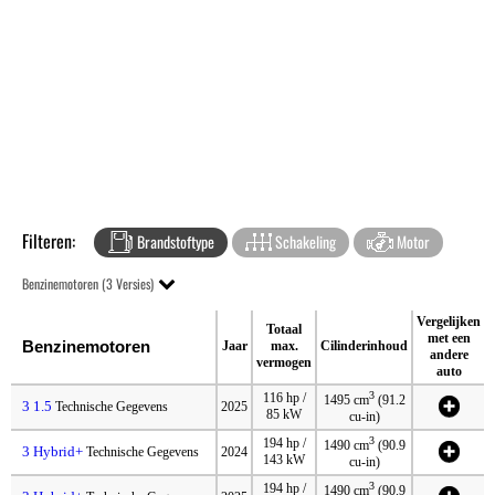
Filteren:
Brandstoftype
Schakeling
Motor
Benzinemotoren (3 Versies)
Vergelijken
Totaal
met een
Benzinemotoren
Jaar
max.
Cilinderinhoud
andere
vermogen
auto
3
116 hp /
1495 cm
(91.2
3 1.5
Technische Gegevens
2025
85 kW
cu-in)
3
194 hp /
1490 cm
(90.9
3 Hybrid+
Technische Gegevens
2024
143 kW
cu-in)
3
194 hp /
1490 cm
(90.9