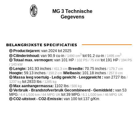
MG 3 Technische
Gegevens
BELANGRIJKSTE SPECIFICATIES
Productiejaren:
van 2024 tot 2025
3
3
Cilinderinhoud:
van
90.9 cu-in
tot
91.2 cu-in
/ 1490 cm
/ 1495 cm
Totaal max. vermogen:
van
101 HP
tot
191 HP
/ 102 PS / 75 kW
/ 194 PS
/ 143 kW
Lengte:
161.93 inches
Breedte:
70.75 inches
/ 411.3 cm
/ 179.7 cm
Hoogte:
59.13 inches
Wielbasis:
101.18 inches
/ 150.2 cm
/ 257.0 cm
Massa leeg voertuig - Ledig gewicht - Leeggewicht :
van
2727 lbs
/
tot
2833 lbs
1237 kg
/ 1285 kg
Max aanhangermassa:
1102 lbs
/ 500 kg
Verbruik - Brandstofverbruik Gecombineerd - Gemiddeld :
van
53
MPG
tot
39 MPG
/ 4.4 L/100 km / 64 MPG UK
/ 6.1 L/100 km / 46 MPG UK
CO2-uitstoot - CO2-Emissie:
van 100 tot 137 g/Km