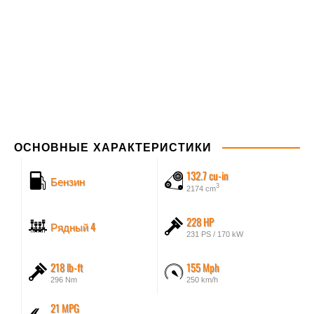
ОСНОВНЫЕ ХАРАКТЕРИСТИКИ
132.7 cu-in
Бензин
3
2174 cm
228 HP
Рядный 4
231 PS / 170 kW
218 lb-ft
155 Mph
296 Nm
250 km/h
21 MPG