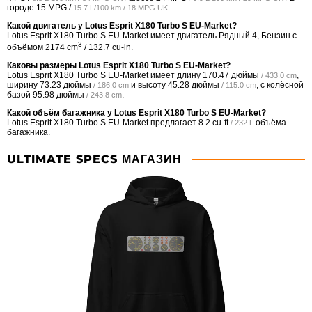
городе
15 MPG /
.
15.7 L/100 km / 18 MPG UK
Какой двигатель у Lotus Esprit X180 Turbo S EU-Market?
Lotus Esprit X180 Turbo S EU-Market имеет двигатель Рядный 4, Бензин с
3
объёмом 2174 cm
/ 132.7 cu-in.
Каковы размеры Lotus Esprit X180 Turbo S EU-Market?
Lotus Esprit X180 Turbo S EU-Market имеет длину
170.47 дюймы
,
/ 433.0 cm
ширину
73.23 дюймы
и высоту
45.28 дюймы
, с колёсной
/ 186.0 cm
/ 115.0 cm
базой
95.98 дюймы
.
/ 243.8 cm
Какой объём багажника у Lotus Esprit X180 Turbo S EU-Market?
Lotus Esprit X180 Turbo S EU-Market предлагает
8.2 cu-ft
объёма
/ 232 L
багажника.
ULTIMATE SPECS МАГАЗИН