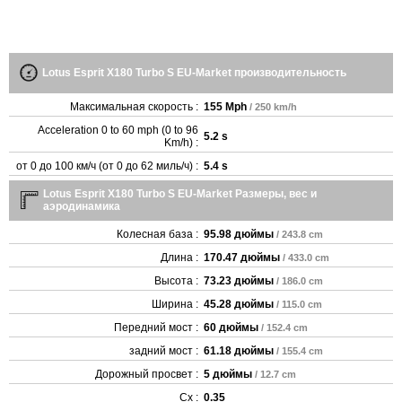
Lotus Esprit X180 Turbo S EU-Market производительность
Максимальная скорость :
155 Mph
/ 250 km/h
Acceleration 0 to 60 mph (0 to 96
5.2 s
Km/h) :
от 0 до 100 км/ч (от 0 до 62 миль/ч) :
5.4 s
Lotus Esprit X180 Turbo S EU-Market Размеры, вес и
аэродинамика
Колесная база :
95.98 дюймы
/ 243.8 cm
Длина :
170.47 дюймы
/ 433.0 cm
Высота :
73.23 дюймы
/ 186.0 cm
Ширина :
45.28 дюймы
/ 115.0 cm
Передний мост :
60 дюймы
/ 152.4 cm
задний мост :
61.18 дюймы
/ 155.4 cm
Дорожный просвет :
5 дюймы
/ 12.7 cm
Cx :
0.35