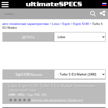
авто технические характеристики
>
Lotus
>
Esprit
>
Esprit X180
> Turbo S
EU-Market
ДЕЛАТЬ
Esprit X180 Версии
Lotus Esprit X180 Turbo S EU-Market
технические
характеристики
(1990 - 1991)
- Годы 1990, 1991
★★★★★
★★★★★
Владеете этим автомобилем? Оцените его!