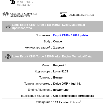
11.3 L/100 km
25 MPG UK
СРАВНИТЬ С ДРУГИМ
БОЛЬШЕ КАРТИНОК
АВТОМОБИЛЕМ
Lotus Esprit X180 Turbo S EU-Market Кузов, Модель и
Производство
Поколения :
Esprit X180 - 1988 Update
Body :
Coupé
Количество дверей :
2 двери
Lotus Esprit X180 Turbo S EU-Market Engine Technical Data
Мотор :
Рядный 4
Код мотора :
Lotus 910S
Топливо :
Бензин
Топливная система :
Delco GMP-4 fuel inj.
Engine Alignment :
продольно
положение двигателя :
Среднемоторная компоновка
3
Смещение :
132.7 cu-in
/ 2174 cm