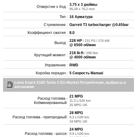
3.75 x 3 дюймы
Отверстие x Ход :
95.29 x 76.2 mm
Тип :
16 Арматура
Стремление :
Garrett T3 turbocharger @0.65bar
Коэффициент сжатия :
8.0
228 HP
/ 231 PS / 170 kW
Выход :
@ 6500 об/мин
218 lb-ft
/ 296 Nm
Крутящий момент :
@ 4000 об/мин
Управление :
RWD
Коробка передач :
5 Скорость Manual
Lotus Esprit X180 Turbo S EU-Market Потребление, выбросы и
автономия
21 MPG
Расход топлива -
11.3 L/100 km
Кобминированный:
25 MPG UK
28 MPG
Расход топлива - пригородный:
8.3 L/100 km
34 MPG UK
24 MPG
Расход топлива - шоссе:
9.9 L/100 km