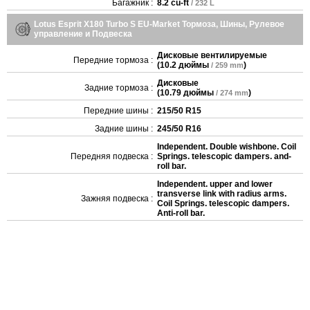
Багажник :
8.2 cu-ft
/ 232 L
Lotus Esprit X180 Turbo S EU-Market Тормоза, Шины, Рулевое
управление и Подвеска
Дисковые вентилируемые
Передние тормоза :
(
10.2 дюймы
)
/ 259 mm
Дисковые
Задние тормоза :
(
10.79 дюймы
)
/ 274 mm
Передние шины :
215/50 R15
Задние шины :
245/50 R16
Independent. Double wishbone. Coil
Передняя подвеска :
Springs. telescopic dampers. and-
roll bar.
Independent. upper and lower
transverse link with radius arms.
Зажняя подвеска :
Coil Springs. telescopic dampers.
Anti-roll bar.