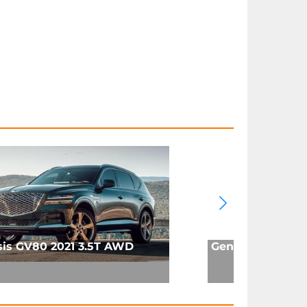
is GV80 2021 3.5T AWD
Genesis G90 2020