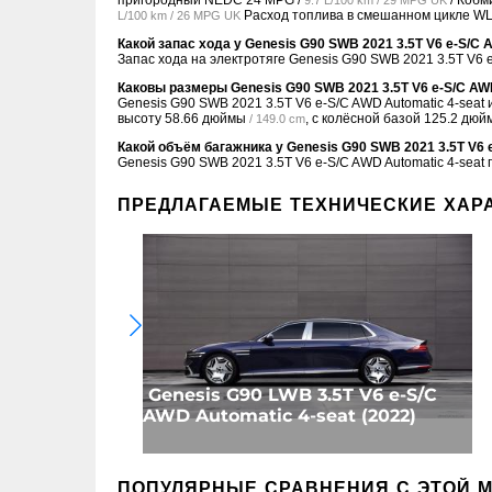
пригородный NEDC
24 MPG /
/ Коб
9.7 L/100 km / 29 MPG UK
Расход топлива в смешанном цикле WL
L/100 km / 26 MPG UK
Какой запас хода у Genesis G90 SWB 2021 3.5T V6 e-S/C 
Запас хода на электротяге Genesis G90 SWB 2021 3.5T V6 e
Каковы размеры Genesis G90 SWB 2021 3.5T V6 e-S/C AWD
Genesis G90 SWB 2021 3.5T V6 e-S/C AWD Automatic 4-seat
высоту
58.66 дюймы
, с колёсной базой
125.2 дюй
/ 149.0 cm
Какой объём багажника у Genesis G90 SWB 2021 3.5T V6 
Genesis G90 SWB 2021 3.5T V6 e-S/C AWD Automatic 4-seat
ПРЕДЛАГАЕМЫЕ ТЕХНИЧЕСКИЕ ХАР
Genesis G90 LWB 3.5T V6 e-S/C
AWD Automatic 4-seat (2022)
ПОПУЛЯРНЫЕ СРАВНЕНИЯ С ЭТОЙ 