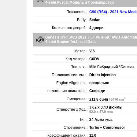
4-seat Кузов, Модель и Производство
Поколения :
G90 (RS4) - 2021 New Mode
Body :
Sedan
Количество дверей :
4 двери
Genesis G90 SWB 2021 3.5T V6 e-S/C AWD Automat
4-seat Engine Technical Data
Мотор :
V 6
Код мотора :
G6DV
Топливо :
Mild Гибридный / Бензин
Топливная система :
Direct Injection
Engine Alignment :
продольно
положение двигателя :
Спереди
3
Смещение :
211.8 cu-in
/ 3470 cm
3.62 x 3.43 дюймы
Отверстие x Ход :
92.0 x 87.0 mm
Тип :
24 Арматура
Стремление :
Turbo + Compressor
Коэффициент сжатия :
11.0