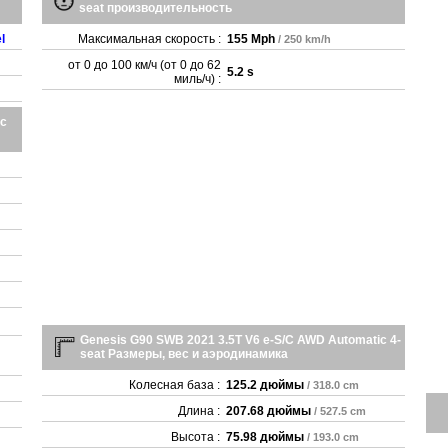
seat производительность
l
Максимальная скорость :
155 Mph
/ 250 km/h
от 0 до 100 км/ч (от 0 до 62
5.2 s
миль/ч) :
ic
Genesis G90 SWB 2021 3.5T V6 e-S/C AWD Automatic 4-
seat Размеры, вес и аэродинамика
Колесная база :
125.2 дюймы
/ 318.0 cm
Длина :
207.68 дюймы
/ 527.5 cm
Высота :
75.98 дюймы
/ 193.0 cm