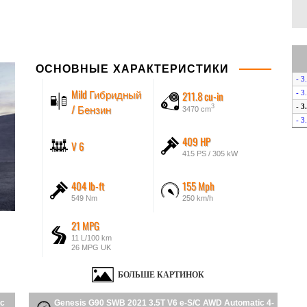
ОСНОВНЫЕ ХАРАКТЕРИСТИКИ
- 3
Mild Гибридный
211.8 cu-in
- 3
/ Бензин
- 3
3
3470 cm
- 3
409 HP
V 6
415 PS / 305 kW
404 lb-ft
155 Mph
549 Nm
250 km/h
21 MPG
11 L/100 km
26 MPG UK
БОЛЬШЕ КАРТИНОК
ic
Genesis G90 SWB 2021 3.5T V6 e-S/C AWD Automatic 4-