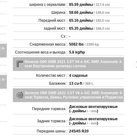
ширина с зеркалами :
85.59 дюймы
/ 217.4 cm
Ширина :
58.66 дюймы
/ 149.0 cm
Передний мост :
65.16 дюймы
/ 165.5 cm
задний мост :
65.35 дюймы
/ 166.0 cm
Cx :
-
Снаряженная масса :
5082 lbs
/ 2305 kg
 4-
Соотношение веса и выхода :
5.6 kg/hp
Genesis G90 SWB 2021 3.5T V6 e-S/C AWD Automatic 4-
seat Внутренние размеры салона
Количество мест :
4 сиденья
 4-
Багажник :
13 cu-ft
/ 368 L
Genesis G90 SWB 2021 3.5T V6 e-S/C AWD Automatic 4-
seat Тормоза, Шины, Рулевое управление и Подвеска
Дисковые вентилируемые
Передние тормоза :
(
- дюймы
)
/ - mm
Дисковые вентилируемые
Задние тормоза :
(
- дюймы
)
/ - mm
Передние шины :
245/45 R20