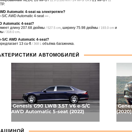
минированный NEDC
20 MPG /
/
21 MPG /
11.9 L/100 km / 24 MPG UK
11
TP.
AWD Automatic 4-seat на электротяге?
-S/C AWD Automatic 4-seat — .
 Automatic 4-seat?
 имеет длину
207.68 дюймы
, ширину
75.98 дюймы
и
/ 527.5 cm
/ 193.0 cm
мы
.
/ 318.0 cm
e-S/C AWD Automatic 4-seat?
 предлагает
13 cu-ft
объёма багажника.
/ 368 L
АКТЕРИСТИКИ АВТОМОБИЛЕЙ
Genesis G90 LWB 3.5T V6 e-S/C
Genes
AWD Automatic 5-seat (2022)
(2020)
МАШИНОЙ