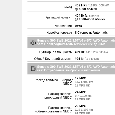
409 HP
/ 415 PS / 305 kW
Выход :
@ 5800 об/мин
404 lb-ft
/ 549 Nm
Крутящий момент :
@ 1300-4500 об/мин
Управление :
AWD
Коробка передач :
8 Скорость Automatic
Genesis G90 SWB 2021 3.5T V6 e-S/C AWD Automatic
seat Электродвигатель Технические данные
Суммарная мощность :
409 HP
/ 415 PS / 305 kW
Общий Крутящий момент :
404 lb-ft
/ 549 Nm
Genesis G90 SWB 2021 3.5T V6 e-S/C AWD Automatic
seat Потребление, выбросы и автономия
17 MPG
Расход топлива - В городе
13.7 L/100 km
NEDC :
21 MPG UK
24 MPG
Расход топлива -
9.7 L/100 km
пригородный NEDC :
29 MPG UK
20 MPG
Расход топлива -
11.9 L/100 km
Кобминированный NEDC :
24 MPG UK