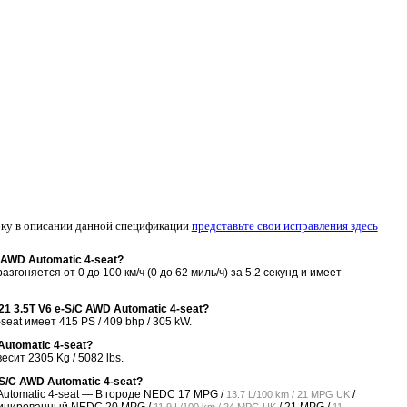
ку в описании данной спецификации
представьте свои исправления здесь
 AWD Automatic 4-seat?
згоняется от 0 до 100 км/ч (0 до 62 миль/ч) за 5.2 секунд и имеет
1 3.5T V6 e-S/C AWD Automatic 4-seat?
eat имеет 415 PS / 409 bhp / 305 kW.
Automatic 4-seat?
есит 2305 Kg / 5082 lbs.
S/C AWD Automatic 4-seat?
Automatic 4-seat — В городе NEDC
17 MPG /
/
13.7 L/100 km / 21 MPG UK