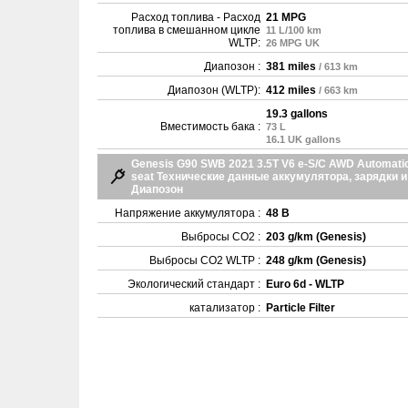
Расход топлива - Расход
21 MPG
топлива в смешанном цикле
11 L/100 km
WLTP:
26 MPG UK
Диапозон :
381 miles
/ 613 km
Диапозон (WLTP):
412 miles
/ 663 km
19.3 gallons
Вместимость бака :
73 L
16.1 UK gallons
Genesis G90 SWB 2021 3.5T V6 e-S/C AWD Automatic
seat Технические данные аккумулятора, зарядки и
Диапозон
Напряжение аккумулятора :
48 В
Выбросы CO2 :
203 g/km (Genesis)
Выбросы CO2 WLTP :
248 g/km (Genesis)
Экологический стандарт :
Euro 6d - WLTP
катализатор :
Particle Filter