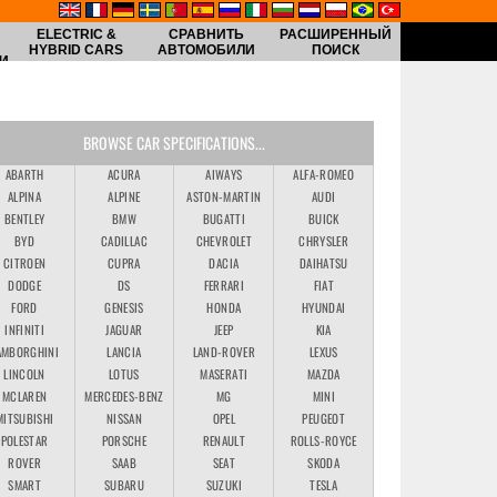
ELECTRIC &
СРАВНИТЬ
РАСШИРЕННЫЙ
HYBRID CARS
АВТОМОБИЛИ
ПОИСК
И
BROWSE CAR SPECIFICATIONS...
ABARTH
ACURA
AIWAYS
ALFA-ROMEO
ALPINA
ALPINE
ASTON-MARTIN
AUDI
BENTLEY
BMW
BUGATTI
BUICK
BYD
CADILLAC
CHEVROLET
CHRYSLER
CITROEN
CUPRA
DACIA
DAIHATSU
DODGE
DS
FERRARI
FIAT
FORD
GENESIS
HONDA
HYUNDAI
INFINITI
JAGUAR
JEEP
KIA
AMBORGHINI
LANCIA
LAND-ROVER
LEXUS
LINCOLN
LOTUS
MASERATI
MAZDA
MCLAREN
MERCEDES-BENZ
MG
MINI
MITSUBISHI
NISSAN
OPEL
PEUGEOT
POLESTAR
PORSCHE
RENAULT
ROLLS-ROYCE
ROVER
SAAB
SEAT
SKODA
SMART
SUBARU
SUZUKI
TESLA