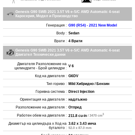
Genesis G90 SWB 2021 3.5T V6 e-S/C AWD Automatic 4-seat
Каросерия, Модел и Производство
Генерация :
G90 (RS4) - 2021 New Model
Body :
Sedan
Врати :
4 Врати
Genesis G90 SWB 2021 3.5T V6 e-S/C AWD Automatic 4-seat
Двигател Технически данни
Двигателя Разположение на
V 6
цилиндрите - Брой цилиндри :
Код на двигателя :
G6DV
Тип гориво :
Mild Хибридно / Бензин
Горивна система :
Direct Injection
Ориентация на двигателя :
надлъжно
Разположение на двигателя :
Отпред
3
Работен обем на двигателя :
211.8 cu-in
/ 3470 cm
Диаметър на цилиндъра x Ход на
3.62 x 3.43 инча
буталото :
92.0 x 87.0 mm