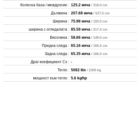
Колесна база / междуосие :
125.2 инча
/ 318.0 cm
Дължина :
207.68 инча
/ 527.5 cm
Ширина :
75.98 инча
/ 193.0 cm
ширина с огледалата :
85.59 инча
/ 217.4 cm
Височина :
58.66 инча
/ 149.0 cm
Предна следа :
65.16 инча
/ 165.5 cm
Задна следа :
65.35 инча
/ 166.0 cm
Драг коефициент Cx :
-
Тегло :
5082 lbs
/ 2305 kg
мощност към тегло :
5.6 kg/hp