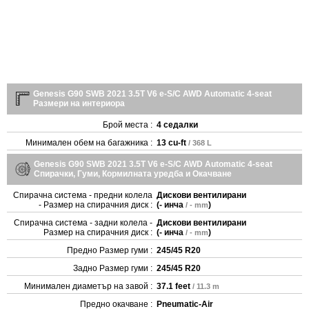
Genesis G90 SWB 2021 3.5T V6 e-S/C AWD Automatic 4-seat
Размери на интериора
Брой места :
4 седалки
Минимален обем на багажника :
13 cu-ft
/ 368 L
Genesis G90 SWB 2021 3.5T V6 e-S/C AWD Automatic 4-seat
Спирачки, Гуми, Кормилната уредба и Окачване
Спирачна система - предни колела
Дискови вентилирани
- Размер на спирачния диск :
(
- инча
)
/ - mm
Спирачна система - задни колела -
Дискови вентилирани
Размер на спирачния диск :
(
- инча
)
/ - mm
Предно Размер гуми :
245/45 R20
Задно Размер гуми :
245/45 R20
Минимален диаметър на завой :
37.1 feet
/ 11.3 m
Предно окачване :
Pneumatic-Air