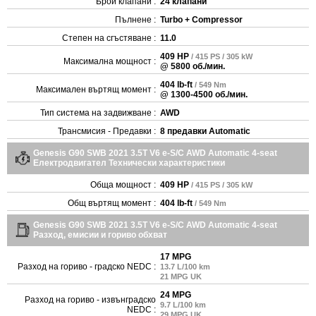
Брой клапани :
24 клапани
Пълнене :
Turbo + Compressor
Степен на сгъстяване :
11.0
409 HP
/ 415 PS / 305 kW
Максимална мощност :
@ 5800 об./мин.
404 lb-ft
/ 549 Nm
Максимален въртящ момент :
@ 1300-4500 об./мин.
Тип система на задвижване :
AWD
Трансмисия - Предавки :
8 предавки Automatic
Genesis G90 SWB 2021 3.5T V6 e-S/C AWD Automatic 4-seat
Електродвигател Технически характеристики
Обща мощност :
409 HP
/ 415 PS / 305 kW
Общ въртящ момент :
404 lb-ft
/ 549 Nm
Genesis G90 SWB 2021 3.5T V6 e-S/C AWD Automatic 4-seat
Разход, емисии и гориво обхват
17 MPG
Разход на гориво - градско NEDC :
13.7 L/100 km
21 MPG UK
24 MPG
Разход на гориво - извънградско
9.7 L/100 km
NEDC :
29 MPG UK