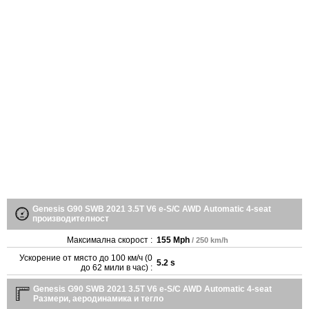
Genesis G90 SWB 2021 3.5T V6 e-S/C AWD Automatic 4-seat
производителност
Максимална скорост :
155 Mph
/ 250 km/h
Ускорение от място до 100 км/ч (0
5.2 s
до 62 мили в час) :
Genesis G90 SWB 2021 3.5T V6 e-S/C AWD Automatic 4-seat
Размери, аеродинамика и тегло