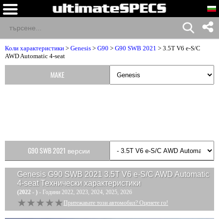
Коли характеристики
>
Genesis
>
G90
>
G90 SWB 2021
> 3.5T V6 e-S/C
AWD Automatic 4-seat
MAKE
G90 SWB 2021 версии
Genesis G90 SWB 2021 3.5T V6 e-S/C AWD Automatic
4-seat
Технически характеристики
(2022 - )
- Години 2022, 2023, 2024, 2025, 2026
★★★★★
★★★★★
Притежавате този автомобил? Оценете го!