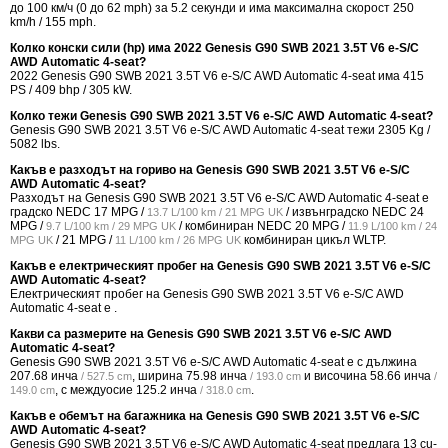
до 100 км/ч (0 до 62 mph) за 5.2 секунди и има максимална скорост 250
km/h / 155 mph.
Колко конски сили (hp) има 2022 Genesis G90 SWB 2021 3.5T V6 e-S/C
AWD Automatic 4-seat?
2022 Genesis G90 SWB 2021 3.5T V6 e-S/C AWD Automatic 4-seat има 415
PS / 409 bhp / 305 kW.
Колко тежи Genesis G90 SWB 2021 3.5T V6 e-S/C AWD Automatic 4-seat?
Genesis G90 SWB 2021 3.5T V6 e-S/C AWD Automatic 4-seat тежи 2305 Kg /
5082 lbs.
Какъв е разходът на гориво на Genesis G90 SWB 2021 3.5T V6 e-S/C
AWD Automatic 4-seat?
Разходът на Genesis G90 SWB 2021 3.5T V6 e-S/C AWD Automatic 4-seat е
градско NEDC
17 MPG /
/ извънградско NEDC
24
13.7 L/100 km / 21 MPG UK
MPG /
/ комбиниран NEDC
20 MPG /
9.7 L/100 km / 29 MPG UK
11.9 L/100 km / 24
/
21 MPG /
комбиниран цикъл WLTP.
MPG UK
11 L/100 km / 26 MPG UK
Какъв е електрическият пробег на Genesis G90 SWB 2021 3.5T V6 e-S/C
AWD Automatic 4-seat?
Електрическият пробег на Genesis G90 SWB 2021 3.5T V6 e-S/C AWD
Automatic 4-seat е .
Какви са размерите на Genesis G90 SWB 2021 3.5T V6 e-S/C AWD
Automatic 4-seat?
Genesis G90 SWB 2021 3.5T V6 e-S/C AWD Automatic 4-seat е с дължина
207.68 инча
, ширина
75.98 инча
и височина
58.66 инча
/ 527.5 cm
/ 193.0 cm
/
, с междуосие
125.2 инча
.
149.0 cm
/ 318.0 cm
Какъв е обемът на багажника на Genesis G90 SWB 2021 3.5T V6 e-S/C
AWD Automatic 4-seat?
Genesis G90 SWB 2021 3.5T V6 e-S/C AWD Automatic 4-seat предлага
13 cu-