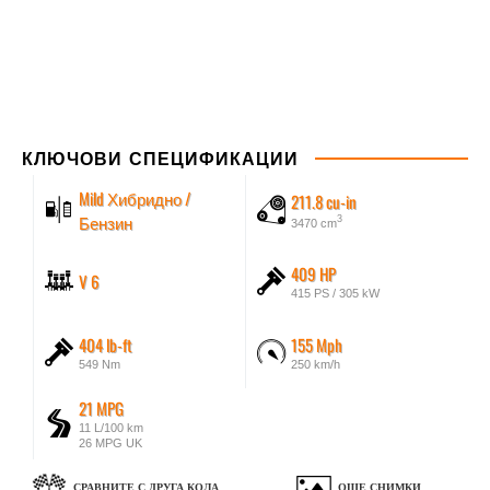
КЛЮЧОВИ СПЕЦИФИКАЦИИ
Mild Хибридно /
211.8 cu-in
Бензин
3
3470 cm
409 HP
V 6
415 PS / 305 kW
404 lb-ft
155 Mph
549 Nm
250 km/h
21 MPG
11 L/100 km
26 MPG UK
СРАВНИТЕ С ДРУГА КОЛА
ОЩЕ СНИМКИ