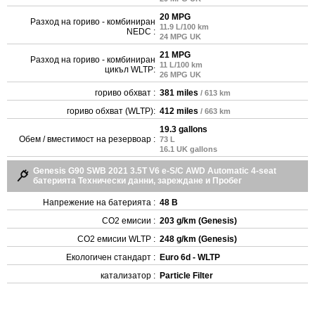
20 MPG
Разход на гориво - комбиниран
11.9 L/100 km
NEDC :
24 MPG UK
21 MPG
Разход на гориво - комбиниран
11 L/100 km
цикъл WLTP:
26 MPG UK
гориво обхват :
381 miles
/ 613 km
гориво обхват (WLTP):
412 miles
/ 663 km
19.3 gallons
Обем / вместимост на резервоар :
73 L
16.1 UK gallons
Genesis G90 SWB 2021 3.5T V6 e-S/C AWD Automatic 4-seat
батерията Технически данни, зареждане и Пробег
Напрежение на батерията :
48 В
CO2 емисии :
203 g/km (Genesis)
CO2 емисии WLTP :
248 g/km (Genesis)
Екологичен стандарт :
Euro 6d - WLTP
катализатор :
Particle Filter