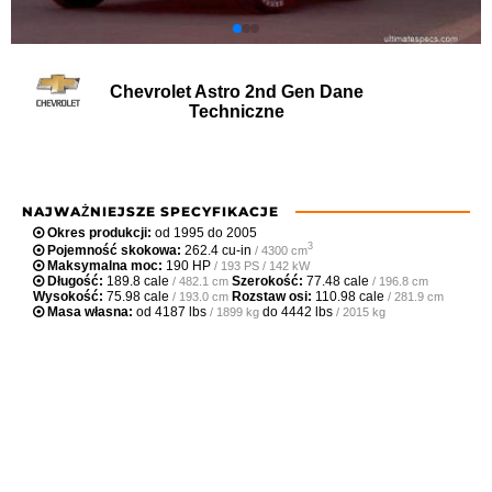
Chevrolet Astro 2nd Gen Dane
Techniczne
NAJWAŻNIEJSZE SPECYFIKACJE
Okres produkcji:
od 1995 do 2005
3
Pojemność skokowa:
262.4 cu-in
/ 4300 cm
Maksymalna moc:
190 HP
/ 193 PS / 142 kW
Długość:
189.8 cale
Szerokość:
77.48 cale
/ 482.1 cm
/ 196.8 cm
Wysokość:
75.98 cale
Rozstaw osi:
110.98 cale
/ 193.0 cm
/ 281.9 cm
Masa własna:
od
4187 lbs
do
4442 lbs
/ 1899 kg
/ 2015 kg