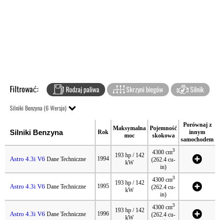
Filtrować:
Rodzaj paliwa
Skrzyni biegów
Silnik
Silniki Benzyna (6 Wersje)
Porównaj z
Maksymalna
Pojemność
Silniki Benzyna
Rok
innym
moc
skokowa
samochodem
3
4300 cm
193 hp / 142
Astro 4.3i V6
1994
Dane Techniczne
(262.4 cu-
kW
in)
3
4300 cm
193 hp / 142
Astro 4.3i V6
1995
Dane Techniczne
(262.4 cu-
kW
in)
3
4300 cm
193 hp / 142
Astro 4.3i V6
1996
Dane Techniczne
(262.4 cu-
kW