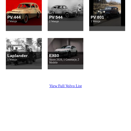
PV 444
PV 544
PV 801
2 Wersje
2 Wersje
1 Wersje
Laplander
EX60
1 Wersje
Skoro 2026, 1 Generacje, 2
Modele
View Full Volvo List