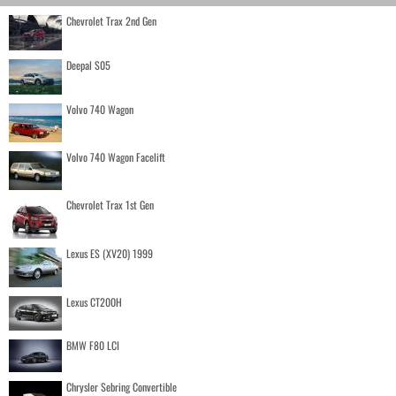
Chevrolet Trax 2nd Gen
Deepal S05
Volvo 740 Wagon
Volvo 740 Wagon Facelift
Chevrolet Trax 1st Gen
Lexus ES (XV20) 1999
Lexus CT200H
BMW F80 LCI
Chrysler Sebring Convertible