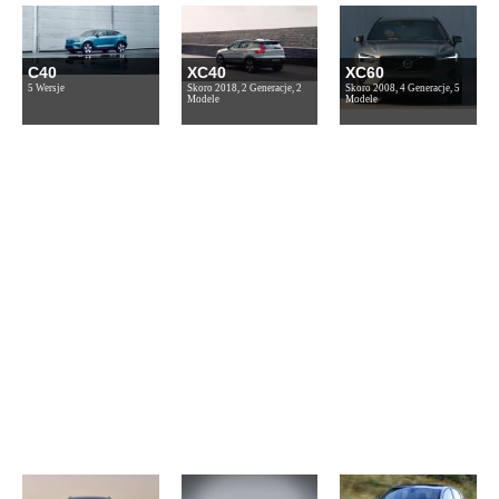
C40
XC40
XC60
5 Wersje
Skoro 2018, 2 Generacje, 2
Skoro 2008, 4 Generacje, 5
Modele
Modele