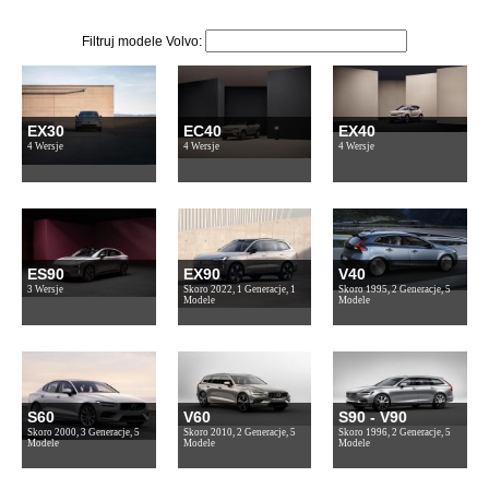
Filtruj modele Volvo:
EX30
EC40
EX40
4 Wersje
4 Wersje
4 Wersje
ES90
EX90
V40
3 Wersje
Skoro 2022, 1 Generacje, 1
Skoro 1995, 2 Generacje, 5
Modele
Modele
S60
V60
S90 - V90
Skoro 2000, 3 Generacje, 5
Skoro 2010, 2 Generacje, 5
Skoro 1996, 2 Generacje, 5
Modele
Modele
Modele