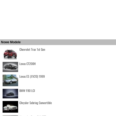
Nowe Modele
Chevrolet Trax 1st Gen
Lexus CT200H
Lexus ES (XV20) 1999
BMW F80 LCI
Chrysler Sebring Convertible