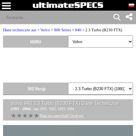
Dane techniczne aut
>
Volvo
>
900 Series
>
940
> 2.3 Turbo (B230 FTX)
MARKA
940 Wersje
Volvo 940 2.3 Turbo (B230 FTX)
Dane Techniczne
(1991 - 1994)
- lata 1991, 1992, 1993, 1994
★★★★★
★★★★★
Masz ten samochód? Oceń go!