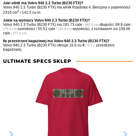
Jaki silnik ma Volvo 940 2.3 Turbo (B230 FTX)?
Volvo 940 2.3 Turbo (B230 FTX) ma silnik Rzędowy 4, Benzyna o pojemności
3
2316 cm
/ 141.3 cu-in.
Jakie są wymiary Volvo 940 2.3 Turbo (B230 FTX)?
Volvo 940 2.3 Turbo (B230 FTX) ma
191.73 cale
długości,
68.9 cale
/ 487.0 cm
/
szerokości i
55.51 cale
wysokości, z rozstawem osi
109.06
175.0 cm
/ 141.0 cm
cale
.
/ 277.0 cm
Ile przestrzeni bagażowej ma Volvo 940 2.3 Turbo (B230 FTX)?
Volvo 940 2.3 Turbo (B230 FTX) oferuje
16.6 cu-ft
przestrzeni
/ 471 L
bagażowej.
ULTIMATE SPECS SKLEP