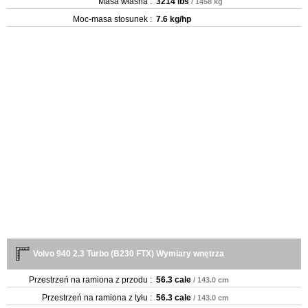
Masa własna :
3214 lbs
/ 1458 kg
Moc-masa stosunek :
7.6 kg/hp
Volvo 940 2.3 Turbo (B230 FTX) Wymiary wnętrza
Przestrzeń na ramiona z przodu :
56.3 cale
/ 143.0 cm
Przestrzeń na ramiona z tyłu :
56.3 cale
/ 143.0 cm