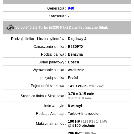
Generacja :
940
Karoseria :
-
Volvo 940 2.3 Turbo (B230 FTX) Dane Techniczne Silnik
Rodzaj silnika - Liczba cylindrów :
Rzędowy 4
Oznaczenie silnika :
B230FTX
Rodzaj paliwa :
Benzyna
Układ paliwowy :
Bosch
Wyrównanie silnika :
wzdłużnie
pozycją silnika :
Przód
3
Pojemność skokowa :
141.3 cu-in
/ 2316 cm
3.78 x 3.15 cale
Średnica tłoka x Skok tłoka :
96.0 x 80.0 mm
Ilość wentyle :
8 wentyl
Rodzaje Aspiracji :
Turbo + Intercooler
190 HP
/ 193 PS / 142 kW
Maksymalna moc :
@ 5100 obr./min
206 lb-ft
/ 280 Nm