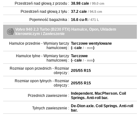
Przestrzeń nad głową z przodu :
38.98 cale
/ 99.0 cm
Przestrzeń nad głową z tyłu :
37.2 cale
/ 94.5 cm
Pojemność bagażnika :
16.6 cu-ft
/ 471 L
Volvo 940 2.3 Turbo (B230 FTX) Hamulce, Opon, Układem
kierowniczym i Zawieszenie
Hamulce przednie - Wymiary tarczy
Tarczowe wentylowane
hamulcowej :
(
- cale
)
/ - mm
Hamulce tylne - Wymiary tarczy
Tarczowe
hamulcowej :
(
- cale
)
/ - mm
Rozmiar opon przednich - Rozmiar
205/55 R15
obręczy :
Rozmiar opon tylnych - Rozmiar
205/55 R15
obręczy :
Independent. MacPherson. Coil
Przednich zawieszenie :
Springs. Anti-roll bar.
De-Dion axle. Coil Springs. Anti-roll
Tylnych zawieszenie :
bar.