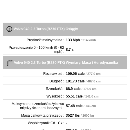
Volvo 940 2.3 Turbo (B230 FTX) Osiągix
Prędkość maksymalna :
133 Mph
/ 214 km/h
Przyspieszenie 0 - 100 km/h (0 - 62
8.7 s
mph) :
Volvo 940 2.3 Turbo (B230 FTX) Wymiary, Masa i Aerodynamika
Rozstaw osi :
109.06 cale
/ 277.0 cm
Długość :
191.73 cale
/ 487.0 cm
Szerokość :
68.9 cale
/ 175.0 cm
Wysokość :
55.51 cale
/ 141.0 cm
Maksymalna szerokość użytkowa
57.48 cale
/ 146 cm
między ścianami bocznymi :
Masa całkowita przyczepy :
3527 lbs
/ 1600 kg
Współczynnik Cd - Cx :
-