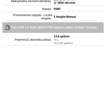
Maksymalny moment obrotowy :
@ 3800 obr./min
Napęd :
RWD
Przeniesienie napędu - Liczba
5 biegów Manual
biegów :
Volvo 940 2.3 Turbo (B230 FTX) Zużycie paliwa, Emisja i Zasięgu
19.8 gallons
Pojemność zbiornika paliwa :
75 L
16.5 UK gallons