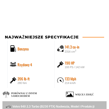
NAJWAŻNIEJSZE SPECYFIKACJE
141.3 cu-in
Benzyna
3
2316 cm
190 HP
Rzędowy 4
193 PS / 142 kW
206 lb-ft
133 Mph
280 Nm
214 km/h
PORÓWNAJ Z INNYM
WIĘCEJ ZDJĘĆ
SAMOCHODEM
Volvo 940 2.3 Turbo (B230 FTX) Nadwozia, Model i Produkcji