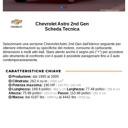
Chevrolet Astro 2nd Gen
Scheda Tecnica
Selezionare una versione Chevrolet Astro 2nd Gen dall'elenco seguente per
ottenere informazioni su specifiche del motore, consumo di carburante,
dimensioni e molti altri dati. Stare atento anche il segno più ("+") per accedere
allo strumento di confronto con il quale è possibile paragonare fino a 3 auto
contemporaneamente.
CARATTERISTICHE CHIAVE
Produzione:
dal 1995 al 2005
3
Cilindrata:
262.4 cu-in
/ 4300 cm
Potenza massima:
190 HP
/ 193 PS / 142 kW
Lunghezza:
189.8 pollici
Larghezza:
77.48 pollici
/ 482.1 cm
/ 196.8 cm
Altezza:
75.98 pollici
Passo:
110.98 pollici
/ 193.0 cm
/ 281.9 cm
Massa:
dal
4187 lbs
al
4442 lbs
/ 1899 kg
/ 2015 kg