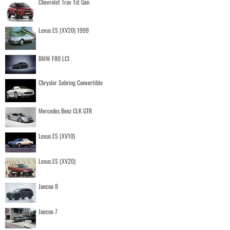
Chevrolet Trax 1st Gen
Lexus ES (XV20) 1999
BMW F80 LCI
Chrysler Sebring Convertible
Mercedes Benz CLK GTR
Lexus ES (XV10)
Lexus ES (XV20)
Jaecoo 8
Jaecoo 7