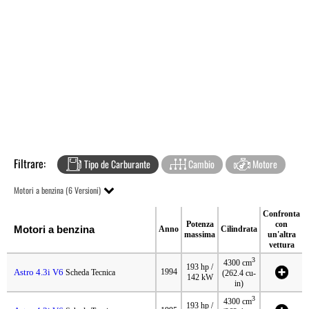
Filtrare:
Tipo de Carburante
Cambio
Motore
Motori a benzina (6 Versioni)
Confronta
Potenza
con
Motori a benzina
Anno
Cilindrata
massima
un'altra
vettura
3
4300 cm
193 hp /
Astro 4.3i V6
1994
Scheda Tecnica
(262.4 cu-
142 kW
in)
3
4300 cm
193 hp /