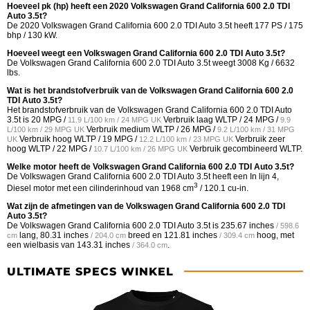
Hoeveel pk (hp) heeft een 2020 Volkswagen Grand California 600 2.0 TDI
Auto 3.5t?
De 2020 Volkswagen Grand California 600 2.0 TDI Auto 3.5t heeft 177 PS / 175
bhp / 130 kW.
Hoeveel weegt een Volkswagen Grand California 600 2.0 TDI Auto 3.5t?
De Volkswagen Grand California 600 2.0 TDI Auto 3.5t weegt 3008 Kg / 6632
lbs.
Wat is het brandstofverbruik van de Volkswagen Grand California 600 2.0
TDI Auto 3.5t?
Het brandstofverbruik van de Volkswagen Grand California 600 2.0 TDI Auto
3.5t is
20 MPG /
Verbruik laag WLTP /
24 MPG /
11.9 L/100 km / 24 MPG UK
9.9
Verbruik medium WLTP /
26 MPG /
L/100 km / 29 MPG UK
9.2 L/100 km / 31 MPG
Verbruik hoog WLTP /
19 MPG /
Verbruik zeer
UK
12.2 L/100 km / 23 MPG UK
hoog WLTP /
22 MPG /
Verbruik gecombineerd WLTP.
10.7 L/100 km / 26 MPG UK
Welke motor heeft de Volkswagen Grand California 600 2.0 TDI Auto 3.5t?
De Volkswagen Grand California 600 2.0 TDI Auto 3.5t heeft een In lijn 4,
3
Diesel motor met een cilinderinhoud van 1968 cm
/ 120.1 cu-in.
Wat zijn de afmetingen van de Volkswagen Grand California 600 2.0 TDI
Auto 3.5t?
De Volkswagen Grand California 600 2.0 TDI Auto 3.5t is
235.67 inches
/ 598.6
lang,
80.31 inches
breed en
121.81 inches
hoog, met
cm
/ 204.0 cm
/ 309.4 cm
een wielbasis van
143.31 inches
.
/ 364.0 cm
ULTIMATE SPECS WINKEL