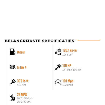
BELANGRIJKSTE SPECIFICATIES
120.1 cu-in
Diesel
3
1968 cm
175 HP
In lijn 4
177 PS / 130 kW
302 lb-ft
101 Mph
410 Nm
162 km/h
22 MPG
10.7 L/100 km
26 MPG UK