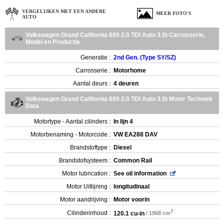
VERGELIJKEN MET EEN ANDERE
MEER FOTO'S
AUTO
Volkswagen Grand California 600 2.0 TDI Auto 3.5t Carrosserie,
Model en Productie
Generatie :
2nd Gen. (Type SY/SZ)
Carrosserie :
Motorhome
Aantal deurs :
4 deuren
Volkswagen Grand California 600 2.0 TDI Auto 3.5t Motor Techniek
Data
Motortype - Aantal cilinders :
In lijn 4
Motorbenaming - Motorcode :
VW EA288 DAV
Brandstoftype :
Diesel
Brandstofsysteem :
Common Rail
Motor lubrication :
See oil information
Motor Uitlijning :
longitudinaal
Motor aandrijving :
Motor voorin
3
Cilinderinhoud :
120.1 cu-in
/ 1968 cm