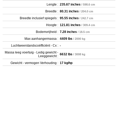
Lengte :
235.67 inches
/ 598.6 cm
Breedte :
80.31 inches
/ 204.0 cm
Breedte inclusief spiegels :
95.55 inches
/ 242.7 cm
Hoogte :
121.81 inches
/ 309.4 cm
Bodemvrijheid :
7.28 inches
/ 18.5 cm
Max aanhangermassa :
4409 lbs
/ 2000 kg
Luchtweerstandscoëfficiënt - Cx :
-
Massa leeg voertuig - Ledig gewicht -
6632 lbs
/ 3008 kg
Leeggewicht :
Gewicht - vermogen Verhouding :
17 kg/hp