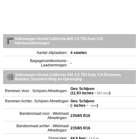
Volkswagen Grand California 600 2.0 TDI Auto 3.5t
Interieurafmetingen
Aantal zitplaatsen :
4 stoelen
Bagageruimtevolume -
-
Laadvermogen :
Volkswagen Grand California 600 2.0 TDI Auto 3.5t Remmen,
Banden, Stuurinrichting en Ophanging
Gev. Schijven
Remmen Voor - Schijven Afmetingen :
(
11.93 inches
)
/ 303 mm
Remmen Achter- Schijven Afmetingen
Gev. Schijven
:
(
- inches
)
/ - mm
Bandenmaat voor - Wielmaat
235/65 R16
Afmetingen :
Bandenmaat achter - Wielmaat
235/65 R16
Afmetingen :
Draaicirkel :
44.6 feet
/ 13.6 m