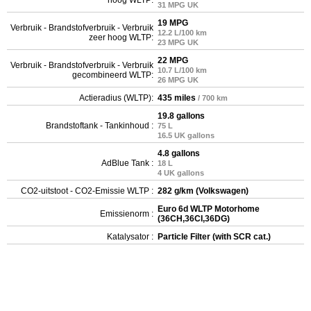
31 MPG UK
19 MPG
Verbruik - Brandstofverbruik - Verbruik
12.2 L/100 km
zeer hoog WLTP:
23 MPG UK
22 MPG
Verbruik - Brandstofverbruik - Verbruik
10.7 L/100 km
gecombineerd WLTP:
26 MPG UK
Actieradius (WLTP):
435 miles
/ 700 km
19.8 gallons
Brandstoftank - Tankinhoud :
75 L
16.5 UK gallons
4.8 gallons
AdBlue Tank :
18 L
4 UK gallons
CO2-uitstoot - CO2-Emissie WLTP :
282 g/km (Volkswagen)
Euro 6d WLTP Motorhome
Emissienorm :
(36CH,36CI,36DG)
Katalysator :
Particle Filter (with SCR cat.)