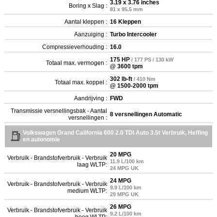
3.19 x 3.76 inches
Boring x Slag :
81 x 95.5 mm
Aantal kleppen :
16 Kleppen
Aanzuiging :
Turbo Intercooler
Compressieverhouding :
16.0
175 HP
/ 177 PS / 130 kW
Totaal max. vermogen :
@ 3600 tpm
302 lb-ft
/ 410 Nm
Totaal max. koppel :
@ 1500-2000 tpm
Aandrijving :
FWD
Transmissie versnellingsbak - Aantal
8 versnellingen Automatic
versnellingen :
Volkswagen Grand California 600 2.0 TDI Auto 3.5t Verbruik, Heffing
en autonomie
20 MPG
Verbruik - Brandstofverbruik - Verbruik
11.9 L/100 km
laag WLTP:
24 MPG UK
24 MPG
Verbruik - Brandstofverbruik - Verbruik
9.9 L/100 km
medium WLTP:
29 MPG UK
26 MPG
Verbruik - Brandstofverbruik - Verbruik
9.2 L/100 km
hoog WLTP: