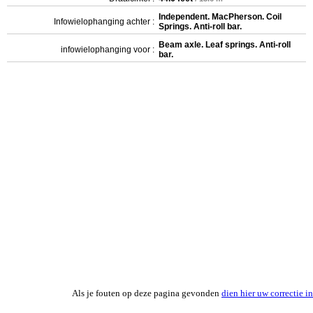
Independent. MacPherson. Coil
Infowielophanging achter :
Springs. Anti-roll bar.
Beam axle. Leaf springs. Anti-roll
infowielophanging voor :
bar.
Als je fouten op deze pagina gevonden
dien hier uw correctie in