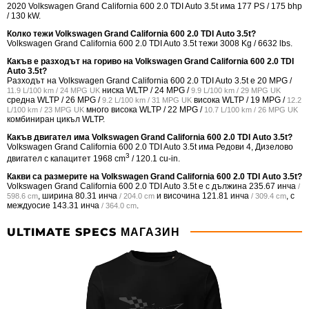
2020 Volkswagen Grand California 600 2.0 TDI Auto 3.5t има 177 PS / 175 bhp
/ 130 kW.
Колко тежи Volkswagen Grand California 600 2.0 TDI Auto 3.5t?
Volkswagen Grand California 600 2.0 TDI Auto 3.5t тежи 3008 Kg / 6632 lbs.
Какъв е разходът на гориво на Volkswagen Grand California 600 2.0 TDI
Auto 3.5t?
Разходът на Volkswagen Grand California 600 2.0 TDI Auto 3.5t е
20 MPG /
ниска WLTP /
24 MPG /
11.9 L/100 km / 24 MPG UK
9.9 L/100 km / 29 MPG UK
средна WLTP /
26 MPG /
висока WLTP /
19 MPG /
9.2 L/100 km / 31 MPG UK
12.2
много висока WLTP /
22 MPG /
L/100 km / 23 MPG UK
10.7 L/100 km / 26 MPG UK
комбиниран цикъл WLTP.
Какъв двигател има Volkswagen Grand California 600 2.0 TDI Auto 3.5t?
Volkswagen Grand California 600 2.0 TDI Auto 3.5t има Редови 4, Дизелово
3
двигател с капацитет 1968 cm
/ 120.1 cu-in.
Какви са размерите на Volkswagen Grand California 600 2.0 TDI Auto 3.5t?
Volkswagen Grand California 600 2.0 TDI Auto 3.5t е с дължина
235.67 инча
/
, ширина
80.31 инча
и височина
121.81 инча
, с
598.6 cm
/ 204.0 cm
/ 309.4 cm
междуосие
143.31 инча
.
/ 364.0 cm
ULTIMATE SPECS МАГАЗИН