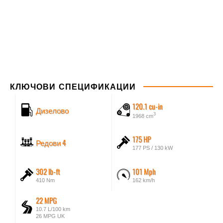
КЛЮЧОВИ СПЕЦИФИКАЦИИ
120.1 cu-in
Дизелово
3
1968 cm
175 HP
Редови 4
177 PS / 130 kW
302 lb-ft
101 Mph
410 Nm
162 km/h
22 MPG
10.7 L/100 km
26 MPG UK