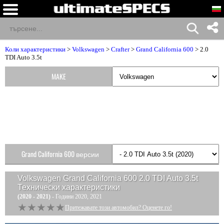
Коли характеристики
>
Volkswagen
>
Crafter
>
Grand California 600
> 2.0
TDI Auto 3.5t
MAKE
Grand California 600 версии
Volkswagen Grand California 600 2.0 TDI Auto 3.5t
Технически характеристики
(2020 - 2021)
- Години 2020, 2021
★★★★★
★★★★★
Притежавате този автомобил? Оценете го!