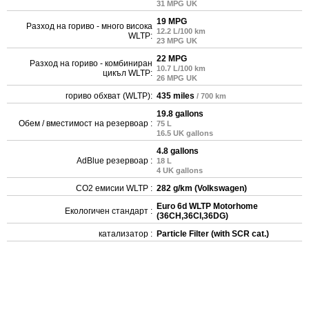
31 MPG UK
19 MPG
Разход на гориво - много висока
12.2 L/100 km
WLTP:
23 MPG UK
22 MPG
Разход на гориво - комбиниран
10.7 L/100 km
цикъл WLTP:
26 MPG UK
гориво обхват (WLTP):
435 miles
/ 700 km
19.8 gallons
Обем / вместимост на резервоар :
75 L
16.5 UK gallons
4.8 gallons
AdBlue резервоар :
18 L
4 UK gallons
CO2 емисии WLTP :
282 g/km (Volkswagen)
Euro 6d WLTP Motorhome
Екологичен стандарт :
(36CH,36CI,36DG)
катализатор :
Particle Filter (with SCR cat.)