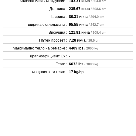
Колесна база / междуосие :
143.31 инча
/ 364.0 cm
Дължина :
235.67 инча
/ 598.6 cm
Ширина :
80.31 инча
/ 204.0 cm
ширина с огледалата :
95.55 инча
/ 242.7 cm
Височина :
121.81 инча
/ 309.4 cm
Пътен просвет :
7.28 инча
/ 18.5 cm
Максимално тегло на ремарке :
4409 lbs
/ 2000 kg
Драг коефициент Cx :
-
Тегло :
6632 lbs
/ 3008 kg
мощност към тегло :
17 kg/hp