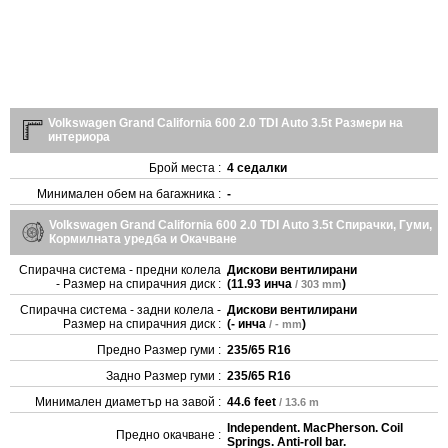
Volkswagen Grand California 600 2.0 TDI Auto 3.5t Размери на
интериора
Брой места :
4 седалки
Минимален обем на багажника :
-
Volkswagen Grand California 600 2.0 TDI Auto 3.5t Спирачки, Гуми,
Кормилната уредба и Окачване
Спирачна система - предни колела
Дискови вентилирани
- Размер на спирачния диск :
(
11.93 инча
)
/ 303 mm
Спирачна система - задни колела -
Дискови вентилирани
Размер на спирачния диск :
(
- инча
)
/ - mm
Предно Размер гуми :
235/65 R16
Задно Размер гуми :
235/65 R16
Минимален диаметър на завой :
44.6 feet
/ 13.6 m
Independent. MacPherson. Coil
Предно окачване :
Springs. Anti-roll bar.