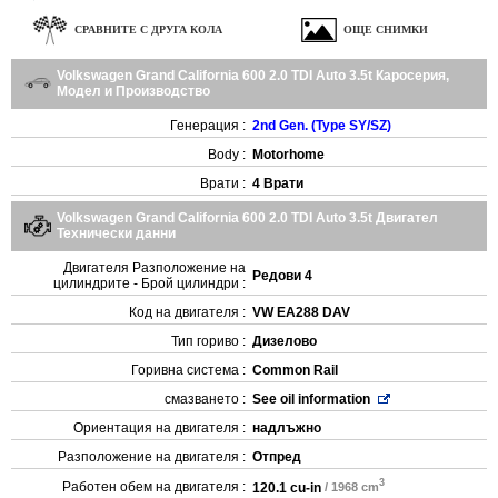
СРАВНИТЕ С ДРУГА КОЛА
ОЩЕ СНИМКИ
Volkswagen Grand California 600 2.0 TDI Auto 3.5t Каросерия,
Модел и Производство
Генерация :
2nd Gen. (Type SY/SZ)
Body :
Motorhome
Врати :
4 Врати
Volkswagen Grand California 600 2.0 TDI Auto 3.5t Двигател
Технически данни
Двигателя Разположение на
Редови 4
цилиндрите - Брой цилиндри :
Код на двигателя :
VW EA288 DAV
Тип гориво :
Дизелово
Горивна система :
Common Rail
смазването :
See oil information
Ориентация на двигателя :
надлъжно
Разположение на двигателя :
Отпред
3
Работен обем на двигателя :
120.1 cu-in
/ 1968 cm