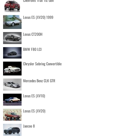
Chevrolet Trax 1st Gen
Lexus ES (XV20) 1999
Lexus CT200H
BMW F80 LCI
Chrysler Sebring Convertible
Mercedes Benz CLK GTR
Lexus ES (XV10)
Lexus ES (XV20)
Jaecoo 8