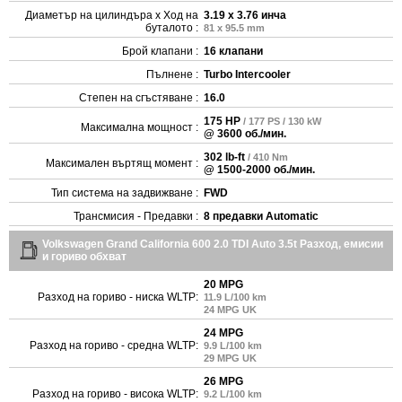
Диаметър на цилиндъра x Ход на
3.19 x 3.76 инча
буталото :
81 x 95.5 mm
Брой клапани :
16 клапани
Пълнене :
Turbo Intercooler
Степен на сгъстяване :
16.0
175 HP
/ 177 PS / 130 kW
Максимална мощност :
@ 3600 об./мин.
302 lb-ft
/ 410 Nm
Максимален въртящ момент :
@ 1500-2000 об./мин.
Тип система на задвижване :
FWD
Трансмисия - Предавки :
8 предавки Automatic
Volkswagen Grand California 600 2.0 TDI Auto 3.5t Разход, емисии
и гориво обхват
20 MPG
Разход на гориво - ниска WLTP:
11.9 L/100 km
24 MPG UK
24 MPG
Разход на гориво - средна WLTP:
9.9 L/100 km
29 MPG UK
26 MPG
Разход на гориво - висока WLTP:
9.2 L/100 km