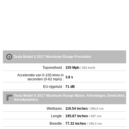
Tesla Model S 2017 Maximum Range Prestaties
Topsnelheid :
155 Mph
/ 250 km/h
Acceleratie van 0-100 km/u in
3.8 s
seconden (0-62 mp/u) :
EU-rijgeluid :
71 dB
Tesla Model S 2017 Maximum Range Maten, Afmetingen, Gewichten,
Aërodynamica
Wielbasis :
116.54 inches
/ 296.0 cm
Lengte :
195.67 inches
/ 497 cm
Breedte :
77.32 inches
/ 196.4 cm