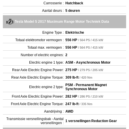
Carrosserie :
Hatchback
Aantal deurs :
5 deuren
Tesla Model S 2017 Maximum Range Motor Techniek Data
Engine Type :
Elektrische
Totaal elektromotor vermogen :
556 HP
/ 564 PS / 415 kW
Totaal max. vermogen :
556 HP
/ 564 PS / 415 kW
Number of electric engines:
2
Electric engine 1 type:
ASM - Asynchronous Motor
Rear Axle Electric Engine Power:
275 HP
/ 279 PS / 205 kW
Rear Axle Electric Engine Torque:
309 lb-ft
/ 420 Nm
PSM - Permanent Magnet
Electric engine 2 type:
Synchronous Motor
Front Axle Electric Engine Power:
282 HP
/ 286 PS / 210 kW
Front Axle Electric Engine Torque:
247 lb-ft
/ 335 Nm
Aandrijving :
AWD
Transmissie versnellingsbak - Aantal
1 versnellingen Reduction Gear
versnellingen :