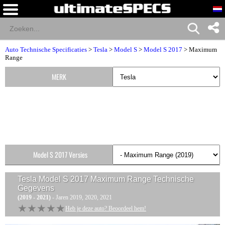
Auto Technische Specificaties
>
Tesla
>
Model S
>
Model S 2017
> Maximum
Range
MERK
Model S 2017 Versies
Tesla Model S 2017 Maximum Range
Technische
Gegevens
(2019 - 2021)
- Jaren 2019, 2020, 2021
★★★★★
★★★★★
Heb je deze auto? Beoordeel hem!