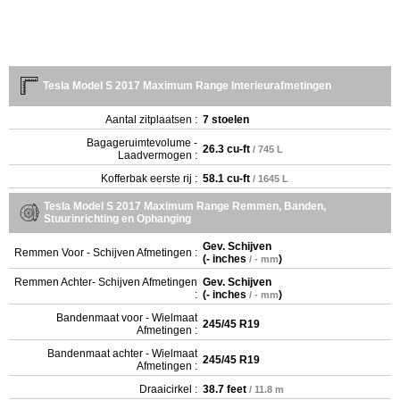
Tesla Model S 2017 Maximum Range Interieurafmetingen
Aantal zitplaatsen :
7 stoelen
Bagageruimtevolume -
26.3 cu-ft
/ 745 L
Laadvermogen :
Kofferbak eerste rij :
58.1 cu-ft
/ 1645 L
Tesla Model S 2017 Maximum Range Remmen, Banden,
Stuurinrichting en Ophanging
Gev. Schijven
Remmen Voor - Schijven Afmetingen :
(
- inches
)
/ - mm
Remmen Achter- Schijven Afmetingen
Gev. Schijven
:
(
- inches
)
/ - mm
Bandenmaat voor - Wielmaat
245/45 R19
Afmetingen :
Bandenmaat achter - Wielmaat
245/45 R19
Afmetingen :
Draaicirkel :
38.7 feet
/ 11.8 m