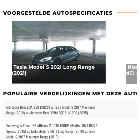
VOORGESTELDE AUTOSPECIFICATIES
Tesla Model S 2021 Long Range
Niss
(2021)
dCi (
POPULAIRE VERGELIJKINGEN MET DEZE AUT
Mercedes Benz EQA 250 (2022) vs Tesla Model S 2017 Maximum
Range (2019) vs Mercedes Benz X294 EQE SUV 300 (2025)
Volkswagen Passat B8 Alltrack 2.0 TDI 190HP 4Motion BMT DSG 6
Speeds (2015) vs Tesla Model S 2017 Long Range (2019) vs Tesla
Model S 2017 Maximum Range (2019)