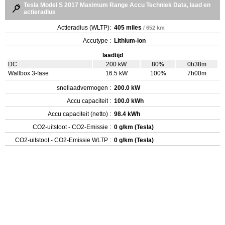
Tesla Model S 2017 Maximum Range Accu Techniek Data, laad en
actieradius
Actieradius (WLTP):
405 miles
/ 652 km
Accutype :
Lithium-ion
laadtijd
DC
200 kW
80%
0h38m
Wallbox 3-fase
16.5 kW
100%
7h00m
snellaadvermogen :
200.0 kW
Accu capaciteit :
100.0 kWh
Accu capaciteit (netto) :
98.4 kWh
CO2-uitstoot - CO2-Emissie :
0 g/km (Tesla)
CO2-uitstoot - CO2-Emissie WLTP :
0 g/km (Tesla)