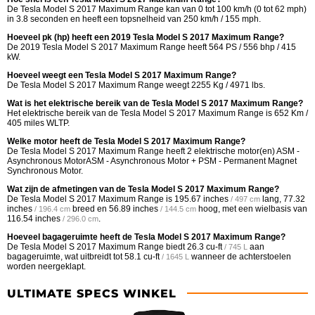
De Tesla Model S 2017 Maximum Range kan van 0 tot 100 km/h (0 tot 62 mph)
in 3.8 seconden en heeft een topsnelheid van 250 km/h / 155 mph.
Hoeveel pk (hp) heeft een 2019 Tesla Model S 2017 Maximum Range?
De 2019 Tesla Model S 2017 Maximum Range heeft 564 PS / 556 bhp / 415
kW.
Hoeveel weegt een Tesla Model S 2017 Maximum Range?
De Tesla Model S 2017 Maximum Range weegt 2255 Kg / 4971 lbs.
Wat is het elektrische bereik van de Tesla Model S 2017 Maximum Range?
Het elektrische bereik van de Tesla Model S 2017 Maximum Range is 652 Km /
405 miles WLTP.
Welke motor heeft de Tesla Model S 2017 Maximum Range?
De Tesla Model S 2017 Maximum Range heeft 2 elektrische motor(en) ASM -
Asynchronous MotorASM - Asynchronous Motor + PSM - Permanent Magnet
Synchronous Motor.
Wat zijn de afmetingen van de Tesla Model S 2017 Maximum Range?
De Tesla Model S 2017 Maximum Range is
195.67 inches
lang,
77.32
/ 497 cm
inches
breed en
56.89 inches
hoog, met een wielbasis van
/ 196.4 cm
/ 144.5 cm
116.54 inches
.
/ 296.0 cm
Hoeveel bagageruimte heeft de Tesla Model S 2017 Maximum Range?
De Tesla Model S 2017 Maximum Range biedt
26.3 cu-ft
aan
/ 745 L
bagageruimte, wat uitbreidt tot
58.1 cu-ft
wanneer de achterstoelen
/ 1645 L
worden neergeklapt.
ULTIMATE SPECS WINKEL