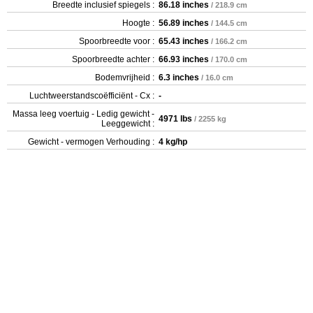
Breedte inclusief spiegels :
86.18 inches
/ 218.9 cm
Hoogte :
56.89 inches
/ 144.5 cm
Spoorbreedte voor :
65.43 inches
/ 166.2 cm
Spoorbreedte achter :
66.93 inches
/ 170.0 cm
Bodemvrijheid :
6.3 inches
/ 16.0 cm
Luchtweerstandscoëfficiënt - Cx :
-
Massa leeg voertuig - Ledig gewicht -
4971 lbs
/ 2255 kg
Leeggewicht :
Gewicht - vermogen Verhouding :
4 kg/hp