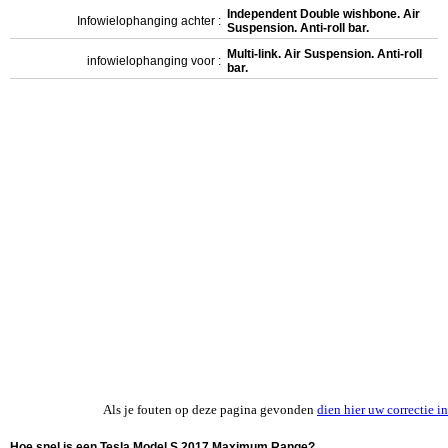
Independent Double wishbone. Air
Infowielophanging achter :
Suspension. Anti-roll bar.
Multi-link. Air Suspension. Anti-roll
infowielophanging voor :
bar.
Als je fouten op deze pagina gevonden
dien hier uw correctie in
Hoe snel is een Tesla Model S 2017 Maximum Range?