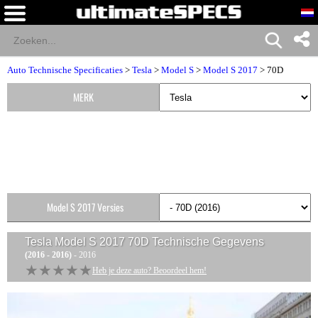
Auto Technische Specificaties
>
Tesla
>
Model S
>
Model S 2017
> 70D
MERK
Model S 2017 Versies
Tesla Model S 2017 70D
Technische Gegevens
(2016 - 2016)
- 2016
★★★★★
★★★★★
Heb je deze auto? Beoordeel hem!