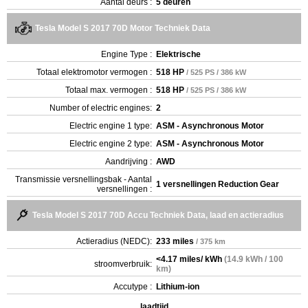
Aantal deurs :
5 deuren
Tesla Model S 2017 70D Motor Techniek Data
Engine Type :
Elektrische
Totaal elektromotor vermogen :
518 HP
/ 525 PS / 386 kW
Totaal max. vermogen :
518 HP
/ 525 PS / 386 kW
Number of electric engines:
2
Electric engine 1 type:
ASM - Asynchronous Motor
Electric engine 2 type:
ASM - Asynchronous Motor
Aandrijving :
AWD
Transmissie versnellingsbak - Aantal
1 versnellingen Reduction Gear
versnellingen :
Tesla Model S 2017 70D Accu Techniek Data, laad en actieradius
Actieradius (NEDC):
233 miles
/ 375 km
<4.17 miles/ kWh
(14.9 kWh / 100
stroomverbruik:
km)
Accutype :
Lithium-ion
laadtijd