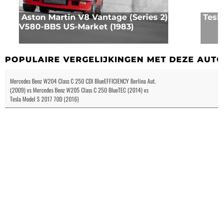
Aston Martin V8 Vantage (Series 2)
Tesl
V580-BBS US-Market (1983)
POPULAIRE VERGELIJKINGEN MET DEZE AUT
Mercedes Benz W204 Class C 250 CDI BlueEFFICIENCY Berlina Aut.
(2009) vs Mercedes Benz W205 Class C 250 BlueTEC (2014) vs
Tesla Model S 2017 70D (2016)