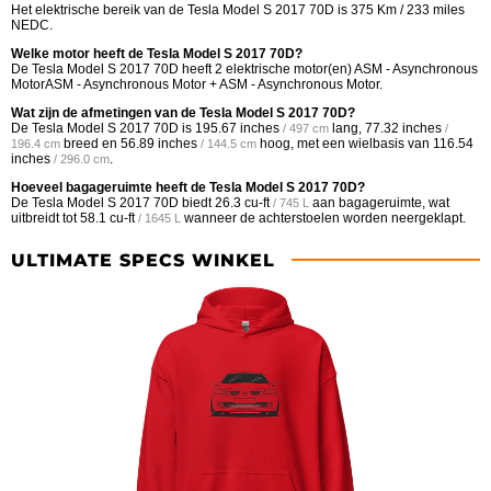
Het elektrische bereik van de Tesla Model S 2017 70D is 375 Km / 233 miles
NEDC.
Welke motor heeft de Tesla Model S 2017 70D?
De Tesla Model S 2017 70D heeft 2 elektrische motor(en) ASM - Asynchronous
MotorASM - Asynchronous Motor + ASM - Asynchronous Motor.
Wat zijn de afmetingen van de Tesla Model S 2017 70D?
De Tesla Model S 2017 70D is
195.67 inches
lang,
77.32 inches
/ 497 cm
/
breed en
56.89 inches
hoog, met een wielbasis van
116.54
196.4 cm
/ 144.5 cm
inches
.
/ 296.0 cm
Hoeveel bagageruimte heeft de Tesla Model S 2017 70D?
De Tesla Model S 2017 70D biedt
26.3 cu-ft
aan bagageruimte, wat
/ 745 L
uitbreidt tot
58.1 cu-ft
wanneer de achterstoelen worden neergeklapt.
/ 1645 L
ULTIMATE SPECS WINKEL