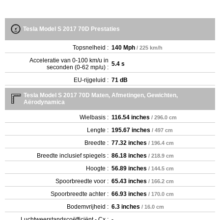
Tesla Model S 2017 70D Prestaties
Topsnelheid :
140 Mph
/ 225 km/h
Acceleratie van 0-100 km/u in
5.4 s
seconden (0-62 mp/u) :
EU-rijgeluid :
71 dB
Tesla Model S 2017 70D Maten, Afmetingen, Gewichten,
Aërodynamica
Wielbasis :
116.54 inches
/ 296.0 cm
Lengte :
195.67 inches
/ 497 cm
Breedte :
77.32 inches
/ 196.4 cm
Breedte inclusief spiegels :
86.18 inches
/ 218.9 cm
Hoogte :
56.89 inches
/ 144.5 cm
Spoorbreedte voor :
65.43 inches
/ 166.2 cm
Spoorbreedte achter :
66.93 inches
/ 170.0 cm
Bodemvrijheid :
6.3 inches
/ 16.0 cm
Luchtweerstandscoëfficiënt - Cx :
-