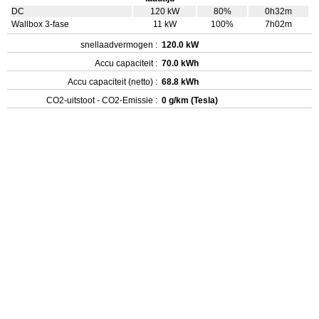
DC
120 kW
80%
0h32m
Wallbox 3-fase
11 kW
100%
7h02m
snellaadvermogen :
120.0 kW
Accu capaciteit :
70.0 kWh
Accu capaciteit (netto) :
68.8 kWh
CO2-uitstoot - CO2-Emissie :
0 g/km (Tesla)