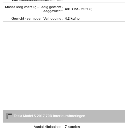
Massa leeg voertuig - Ledig gewicht -
4813 lbs
/ 2183 kg
Leeggewicht :
Gewicht - vermogen Verhouding :
4.2 kg/hp
Tesla Model S 2017 70D Interieurafmetingen
Aantal zitplaatsen :
7 stoelen