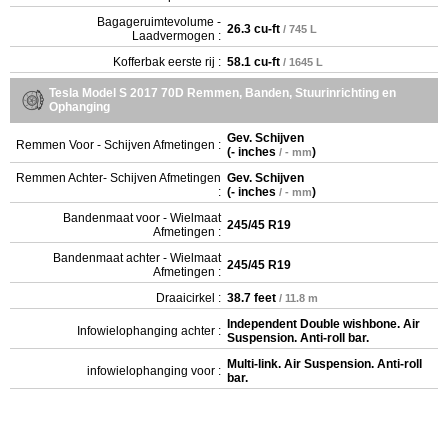
Bagageruimtevolume -
26.3 cu-ft
/ 745 L
Laadvermogen :
Kofferbak eerste rij :
58.1 cu-ft
/ 1645 L
Tesla Model S 2017 70D Remmen, Banden, Stuurinrichting en
Ophanging
Gev. Schijven
Remmen Voor - Schijven Afmetingen :
(
- inches
)
/ - mm
Remmen Achter- Schijven Afmetingen
Gev. Schijven
:
(
- inches
)
/ - mm
Bandenmaat voor - Wielmaat
245/45 R19
Afmetingen :
Bandenmaat achter - Wielmaat
245/45 R19
Afmetingen :
Draaicirkel :
38.7 feet
/ 11.8 m
Independent Double wishbone. Air
Infowielophanging achter :
Suspension. Anti-roll bar.
Multi-link. Air Suspension. Anti-roll
infowielophanging voor :
bar.