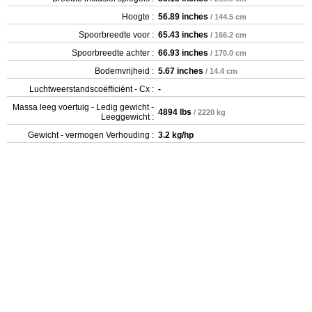
Hoogte :
56.89 inches
/ 144.5 cm
Spoorbreedte voor :
65.43 inches
/ 166.2 cm
Spoorbreedte achter :
66.93 inches
/ 170.0 cm
Bodemvrijheid :
5.67 inches
/ 14.4 cm
Luchtweerstandscoëfficiënt - Cx :
-
Massa leeg voertuig - Ledig gewicht -
4894 lbs
/ 2220 kg
Leeggewicht :
Gewicht - vermogen Verhouding :
3.2 kg/hp