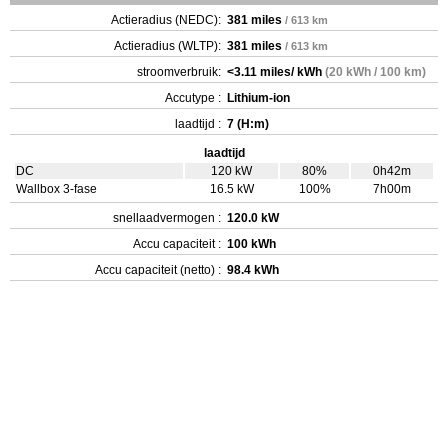
Actieradius (NEDC):
381 miles
/ 613 km
Actieradius (WLTP):
381 miles
/ 613 km
stroomverbruik:
<3.11 miles/ kWh
(20 kWh / 100 km)
Accutype :
Lithium-ion
laadtijd :
7 (H:m)
laadtijd
DC
120 kW
80%
0h42m
Wallbox 3-fase
16.5 kW
100%
7h00m
snellaadvermogen :
120.0 kW
Accu capaciteit :
100 kWh
Accu capaciteit (netto) :
98.4 kWh