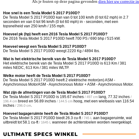
Als je fouten op deze pagina gevonden
dien hier uw correctie in
Hoe snel is een Tesla Model S 2017 P100D?
De Tesla Model S 2017 P100D kan van 0 tot 100 km/h (0 tot 62 mph) in 2.7
seconden en van 0 tot 96 km/h (0 tot 60 mph) in - seconden, met een
topsnelheid van 250 km/h / 155 mph.
Hoeveel pk (hp) heeft een 2016 Tesla Model S 2017 P100D?
De 2016 Tesla Model S 2017 P100D heeft 700 PS / 690 bhp / 515 kW.
Hoeveel weegt een Tesla Model S 2017 P100D?
De Tesla Model S 2017 P100D weegt 2220 Kg / 4894 lbs.
Wat is het elektrische bereik van de Tesla Model S 2017 P100D?
Het elektrische bereik van de Tesla Model S 2017 P100D is 613 Km / 381
miles NEDC, 613 Km / 381 miles WLTP.
Welke motor heeft de Tesla Model S 2017 P100D?
De Tesla Model S 2017 P100D heeft 2 elektrische motor(en) ASM -
Asynchronous MotorASM - Asynchronous Motor + ASM - Asynchronous Motor.
Wat zijn de afmetingen van de Tesla Model S 2017 P100D?
De Tesla Model S 2017 P100D is
195.67 inches
lang,
77.32 inches
/ 497 cm
/
breed en
56.89 inches
hoog, met een wielbasis van
116.54
196.4 cm
/ 144.5 cm
inches
.
/ 296.0 cm
Hoeveel bagageruimte heeft de Tesla Model S 2017 P100D?
De Tesla Model S 2017 P100D biedt
26.3 cu-ft
aan bagageruimte, wat
/ 745 L
uitbreidt tot
58.1 cu-ft
wanneer de achterstoelen worden neergeklapt.
/ 1645 L
ULTIMATE SPECS WINKEL