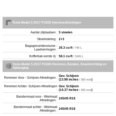
Tesla Model S 2017 P100D Interieurafmetingen
Aantal zitplaatsen :
5 stoelen
Stoelindeling :
2+3
Bagageruimtevolume -
26.3 cu-ft
/ 745 L
Laadvermogen :
Kofferbak eerste rij :
58.1 cu-ft
/ 1645 L
Tesla Model S 2017 P100D Remmen, Banden, Stuurinrichting en
Ophanging
Gev. Schijven
Remmen Voor - Schijven Afmetingen :
(
13.98 inches
)
/ 355 mm
Remmen Achter- Schijven Afmetingen
Gev. Schijven
:
(
14.37 inches
)
/ 365 mm
Bandenmaat voor - Wielmaat
245/45 R19
Afmetingen :
Bandenmaat achter - Wielmaat
245/45 R19
Afmetingen :