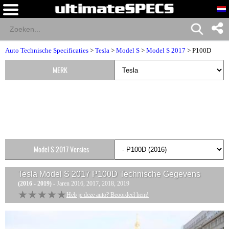
Auto Technische Specificaties
>
Tesla
>
Model S
>
Model S 2017
> P100D
MERK
Model S 2017 Versies
Tesla Model S 2017 P100D
Technische Gegevens
(2016 - 2019)
- Jaren 2016, 2017, 2018, 2019
★★★★★
★★★★★
Heb je deze auto? Beoordeel hem!