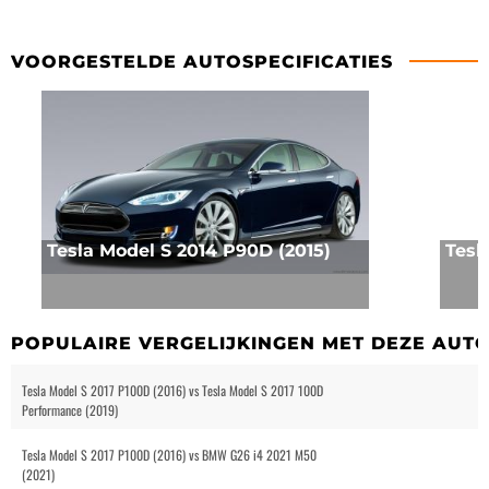
VOORGESTELDE AUTOSPECIFICATIES
Tesla Model S 2014 P90D (2015)
Tesl
POPULAIRE VERGELIJKINGEN MET DEZE AUT
Tesla Model S 2017 P100D (2016) vs Tesla Model S 2017 100D
Performance (2019)
Tesla Model S 2017 P100D (2016) vs BMW G26 i4 2021 M50
(2021)