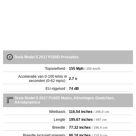
Tesla Model S 2017 P100D Prestaties
Topsnelheid :
155 Mph
/ 250 km/h
Acceleratie van 0-100 km/u in
2.7 s
seconden (0-62 mp/u) :
EU-rijgeluid :
74 dB
Tesla Model S 2017 P100D Maten, Afmetingen, Gewichten,
Aërodynamica
Wielbasis :
116.54 inches
/ 296.0 cm
Lengte :
195.67 inches
/ 497 cm
Breedte :
77.32 inches
/ 196.4 cm
Breedte inclusief spiegels :
86.18 inches
/ 218.9 cm