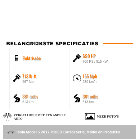
BELANGRIJKSTE SPECIFICATIES
690 HP
Elektrische
700 PS / 515 kW
713 lb-ft
155 Mph
967 Nm
250 km/h
381 miles
381 miles
613 km
613 km
VERGELIJKEN MET EEN ANDERE
MEER FOTO'S
AUTO
Tesla Model S 2017 P100D Carrosserie, Model en Productie