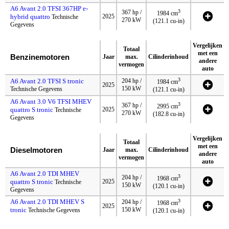
A6 Avant 2.0 TFSI 367HP e-
3
367 hp /
1984 cm
hybrid quattro
2025
Technische
270 kW
(121.1 cu-in)
Gegevens
Vergelijken
Totaal
met een
Benzinemotoren
Jaar
max.
Cilinderinhoud
andere
vermogen
auto
3
A6 Avant 2.0 TFSI S tronic
204 hp /
1984 cm
2025
150 kW
Technische Gegevens
(121.1 cu-in)
A6 Avant 3.0 V6 TFSI MHEV
3
367 hp /
2995 cm
quattro S tronic
2025
Technische
270 kW
(182.8 cu-in)
Gegevens
Vergelijken
Totaal
met een
Dieselmotoren
Jaar
max.
Cilinderinhoud
andere
vermogen
auto
A6 Avant 2.0 TDI MHEV
3
204 hp /
1968 cm
quattro S tronic
2025
Technische
150 kW
(120.1 cu-in)
Gegevens
A6 Avant 2.0 TDI MHEV S
3
204 hp /
1968 cm
2025
tronic
150 kW
Technische Gegevens
(120.1 cu-in)