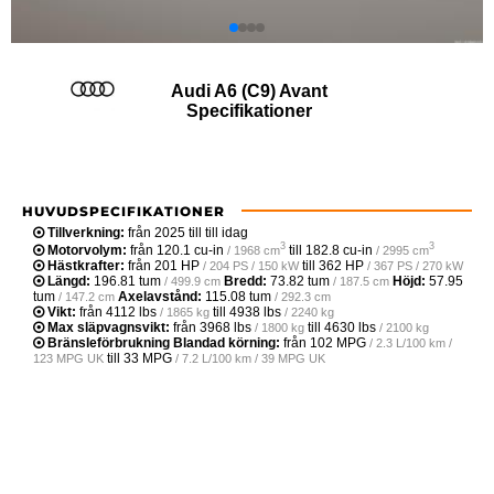
Audi A6 (C9) Avant
Specifikationer
HUVUDSPECIFIKATIONER
Tillverkning:
från 2025 till till idag
3
3
Motorvolym:
från
120.1 cu-in
till
182.8 cu-in
/ 1968 cm
/ 2995 cm
Hästkrafter:
från
201 HP
till
362 HP
/ 204 PS / 150 kW
/ 367 PS / 270 kW
Längd:
196.81 tum
Bredd:
73.82 tum
Höjd:
57.95
/ 499.9 cm
/ 187.5 cm
tum
Axelavstånd:
115.08 tum
/ 147.2 cm
/ 292.3 cm
Vikt:
från
4112 lbs
till
4938 lbs
/ 1865 kg
/ 2240 kg
Max släpvagnsvikt:
från
3968 lbs
till
4630 lbs
/ 1800 kg
/ 2100 kg
Bränsleförbrukning Blandad körning:
från
102 MPG
/ 2.3 L/100 km /
till
33 MPG
123 MPG UK
/ 7.2 L/100 km / 39 MPG UK