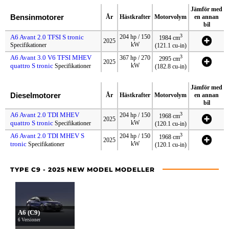
Jämför med
Bensinmotorer
År
Hästkrafter
Motorvolym
en annan
bil
3
A6 Avant 2.0 TFSI S tronic
204 hp / 150
1984 cm
2025
kW
Specifikationer
(121.1 cu-in)
A6 Avant 3.0 V6 TFSI MHEV
3
367 hp / 270
2995 cm
2025
quattro S tronic
kW
Specifikationer
(182.8 cu-in)
Jämför med
Dieselmotorer
År
Hästkrafter
Motorvolym
en annan
bil
A6 Avant 2.0 TDI MHEV
3
204 hp / 150
1968 cm
2025
quattro S tronic
kW
Specifikationer
(120.1 cu-in)
A6 Avant 2.0 TDI MHEV S
3
204 hp / 150
1968 cm
2025
tronic
kW
Specifikationer
(120.1 cu-in)
TYPE C9 - 2025 NEW MODEL MODELLER
A6 (C9)
6 Versioner