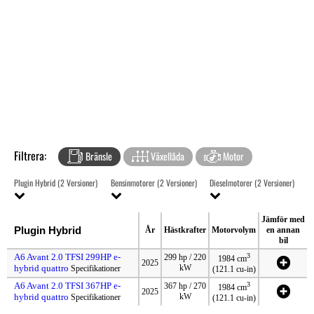
Filtrera:
Bränsle
Växellåda
Motor
Plugin Hybrid (2 Versioner)
Bensinmotorer (2 Versioner)
Dieselmotorer (2 Versioner)
Jämför med
Plugin Hybrid
År
Hästkrafter
Motorvolym
en annan
bil
A6 Avant 2.0 TFSI 299HP e-
3
299 hp / 220
1984 cm
2025
hybrid quattro
kW
Specifikationer
(121.1 cu-in)
A6 Avant 2.0 TFSI 367HP e-
3
367 hp / 270
1984 cm
2025
hybrid quattro
kW
Specifikationer
(121.1 cu-in)