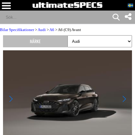
Bilar Specifikationer
>
Audi
>
A6
> A6 (C9) Avant
MÄRKE