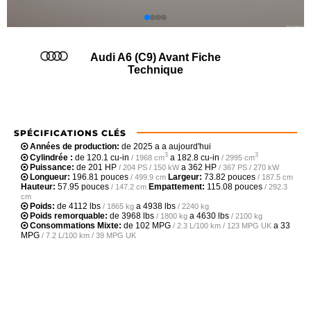
Audi A6 (C9) Avant Fiche
Technique
SPÉCIFICATIONS CLÉS
Années de production:
de 2025 a a aujourd'hui
3
3
Cylindrée :
de
120.1 cu-in
a
182.8 cu-in
/ 1968 cm
/ 2995 cm
Puissance:
de
201 HP
a
362 HP
/ 204 PS / 150 kW
/ 367 PS / 270 kW
Longueur:
196.81 pouces
Largeur:
73.82 pouces
/ 499.9 cm
/ 187.5 cm
Hauteur:
57.95 pouces
Empattement:
115.08 pouces
/ 147.2 cm
/ 292.3
cm
Poids:
de
4112 lbs
a
4938 lbs
/ 1865 kg
/ 2240 kg
Poids remorquable:
de
3968 lbs
a
4630 lbs
/ 1800 kg
/ 2100 kg
Consommations Mixte:
de
102 MPG
a
33
/ 2.3 L/100 km / 123 MPG UK
MPG
/ 7.2 L/100 km / 39 MPG UK