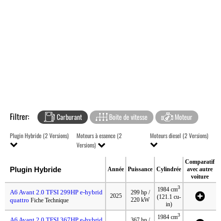
Filtrer:
Carburant
Boite de vitesse
Moteur
Plugin Hybride (2 Versions)
Moteurs à essence (2
Moteurs diesel (2 Versions)
Versions)
Comparatif
Plugin Hybride
Année
Puissance
Cylindrée
avec autre
voiture
3
1984 cm
A6 Avant 2.0 TFSI 299HP e-hybrid
299 hp /
2025
(121.1 cu-
quattro
220 kW
Fiche Technique
in)
3
1984 cm
A6 Avant 2.0 TFSI 367HP e-hybrid
367 hp /