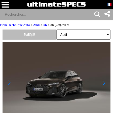
Fiche Technique Auto
>
Audi
>
A6
> A6 (C9) Avant
MARQUE