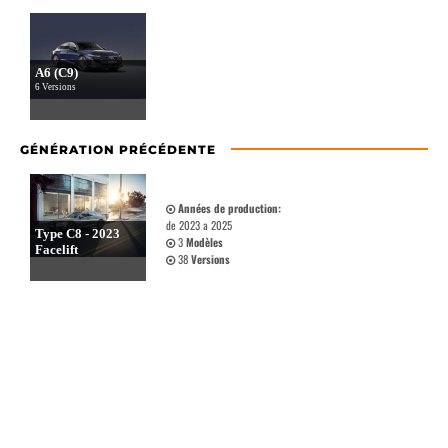
A6 (C9)
6 Versions
GÉNÉRATION PRÉCÉDENTE
Années de production:
de 2023 a 2025
Type C8 - 2023
3
Modèles
Facelift
38
Versions