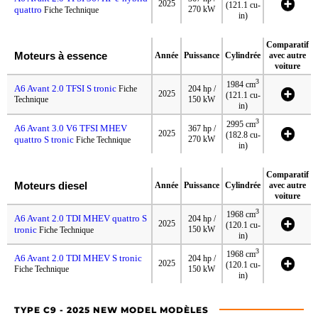
2025
(121.1 cu-
quattro
270 kW
Fiche Technique
in)
Comparatif
Moteurs à essence
Année
Puissance
Cylindrée
avec autre
voiture
3
1984 cm
A6 Avant 2.0 TFSI S tronic
Fiche
204 hp /
2025
(121.1 cu-
Technique
150 kW
in)
3
2995 cm
A6 Avant 3.0 V6 TFSI MHEV
367 hp /
2025
(182.8 cu-
quattro S tronic
270 kW
Fiche Technique
in)
Comparatif
Moteurs diesel
Année
Puissance
Cylindrée
avec autre
voiture
3
1968 cm
A6 Avant 2.0 TDI MHEV quattro S
204 hp /
2025
(120.1 cu-
tronic
150 kW
Fiche Technique
in)
3
1968 cm
A6 Avant 2.0 TDI MHEV S tronic
204 hp /
2025
(120.1 cu-
Fiche Technique
150 kW
in)
TYPE C9 - 2025 NEW MODEL MODÈLES