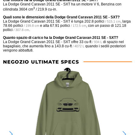
La Dodge Grand Caravan 2011 SE - SXT ha un motore V 6, Benzina con
3
cilindrata 3604 cm
/ 219.9 cu-in.
Quali sono le dimensioni della Dodge Grand Caravan 2011 SE - SXT?
La Dodge Grand Caravan 2011 SE - SXT è lunga
202.8 pollici
, larga
/ 515.1 cm
78.66 pollici
e alta
67.91 pollici
, con un passo di
121.18
/ 199.8 cm
/ 172.5 cm
pollici
.
/ 307.8 cm
Quanto spazio di carico ha la Dodge Grand Caravan 2011 SE - SXT?
La Dodge Grand Caravan 2011 SE - SXT offre
33 cu-ft
di spazio nel
/ 934 L
bagagliaio, che aumenta fino a
143.8 cu-ft
quando i sedili posteriori
/ 4072 L
vengono abbattuti.
NEGOZIO ULTIMATE SPECS