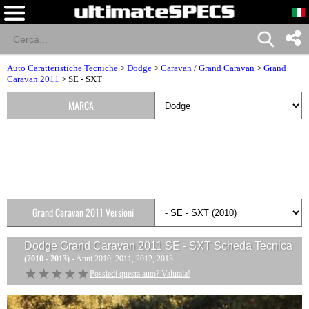
Auto Caratteristiche Tecniche
>
Dodge
>
Caravan / Grand Caravan
>
Grand
Caravan 2011
> SE - SXT
MARCA
Grand Caravan 2011 Versioni
Dodge Grand Caravan 2011 SE - SXT
Scheda Tecnica
(2010 - 2013)
- Anni 2010, 2011, 2012, 2013
★★★★★
★★★★★
Possiedi questa auto? Valutala!