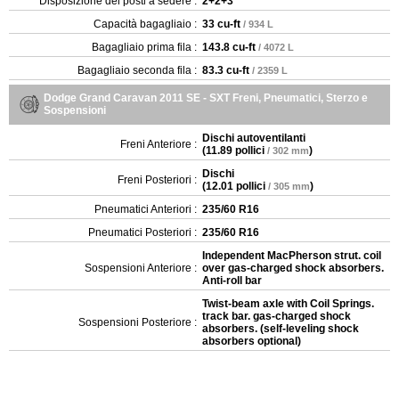
Disposizione dei posti a sedere :
2+2+3
Capacità bagagliaio :
33 cu-ft
/ 934 L
Bagagliaio prima fila :
143.8 cu-ft
/ 4072 L
Bagagliaio seconda fila :
83.3 cu-ft
/ 2359 L
Dodge Grand Caravan 2011 SE - SXT Freni, Pneumatici, Sterzo e
Sospensioni
Dischi autoventilanti
Freni Anteriore :
(
11.89 pollici
)
/ 302 mm
Dischi
Freni Posteriori :
(
12.01 pollici
)
/ 305 mm
Pneumatici Anteriori :
235/60 R16
Pneumatici Posteriori :
235/60 R16
Independent MacPherson strut. coil
Sospensioni Anteriore :
over gas-charged shock absorbers.
Anti-roll bar
Twist-beam axle with Coil Springs.
track bar. gas-charged shock
Sospensioni Posteriore :
absorbers. (self-leveling shock
absorbers optional)