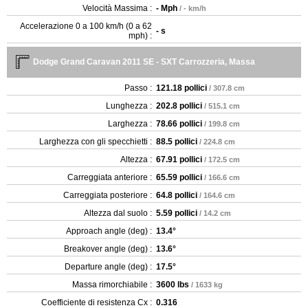
Velocità Massima :
- Mph
/ - km/h
Accelerazione 0 a 100 km/h (0 a 62
- s
mph) :
Dodge Grand Caravan 2011 SE - SXT Carrozzeria, Massa
Passo :
121.18 pollici
/ 307.8 cm
Lunghezza :
202.8 pollici
/ 515.1 cm
Larghezza :
78.66 pollici
/ 199.8 cm
Larghezza con gli specchietti :
88.5 pollici
/ 224.8 cm
Altezza :
67.91 pollici
/ 172.5 cm
Carreggiata anteriore :
65.59 pollici
/ 166.6 cm
Carreggiata posteriore :
64.8 pollici
/ 164.6 cm
Altezza dal suolo :
5.59 pollici
/ 14.2 cm
Approach angle (deg) :
13.4°
Breakover angle (deg) :
13.6°
Departure angle (deg) :
17.5°
Massa rimorchiabile :
3600 lbs
/ 1633 kg
Coefficiente di resistenza Cx :
0.316