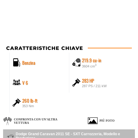
CARATTERISTICHE CHIAVE
219.9 cu-in
Benzina
3
3604 cm
283 HP
V 6
287 PS / 211 kW
260 lb-ft
353 Nm
CONFRONTA CON UN'ALTRA
PIÙ FOTO
VETTURA
Dodge Grand Caravan 2011 SE - SXT Carrozzeria, Modello e