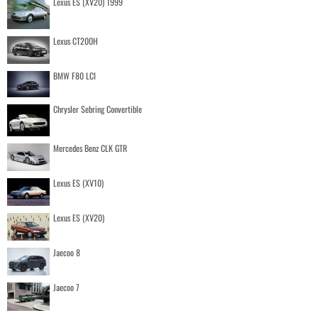
Lexus ES (XV20) 1999
Lexus CT200H
BMW F80 LCI
Chrysler Sebring Convertible
Mercedes Benz CLK GTR
Lexus ES (XV10)
Lexus ES (XV20)
Jaecoo 8
Jaecoo 7