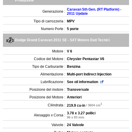
Produzione
Caravan 5th Gen. (RT Platform) -
Generazione :
2011 Update
Tipo di carrozzeria :
MPV
Numero Porte :
5 porte
Dodge Grand Caravan 2011 SE - SXT Motore Dati Tecnici
Motore :
V 6
Codice del Motore :
Chrysler Pentastar V6
Tipo de Carburante :
Benzina
Alimentazione :
Multi-port Indirect Injection
Lubrificazione :
See oil information
Posizione del motore :
Transversale
Posizione del Motore :
Anteriori
3
Cilindrata :
219.9 cu-in
/ 3604 cm
3.78 x 3.27 pollici
Alesaggio x Corsa :
96 x 83 mm
Valvole :
24 Valvole