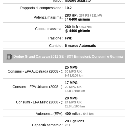
Turbo :
Motore aspirato
Rapporto di compressione :
10.2
283 HP
/ 287 PS / 211 kW
Potenza massima :
@ 6400 giri/min
260 lb-ft
/ 353 Nm
Coppia massima :
@ 4400 giri/min
Trazione :
FWD
Cambio :
6 marce Automatic
Dodge Grand Caravan 2011 SE - SXT Emissioni, Consumi e Gamma
25 MPG
Consumi - EPA Autostrada (2008 - ):
30 MPG UK
9.4 L/100 km
17 MPG
Consumi - EPA Urbano (2008 - ):
20 MPG UK
13.8 L/100 km
20 MPG
Consumi - EPA Misto (2008 - ):
24 MPG UK
11.8 L/100 km
Autonomia (EPA):
400 miles
/ 644 km
20.1 gallons
Capacità serbatoio :
76 L