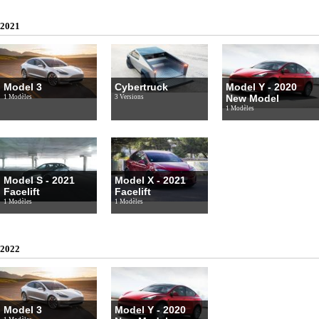
2021
Model 3
Cybertruck
Model Y - 2020
New Model
1 Modèles
3 Versions
1 Modèles
Model S - 2021
Model X - 2021
Facelift
Facelift
1 Modèles
1 Modèles
2022
Model 3
Model Y - 2020