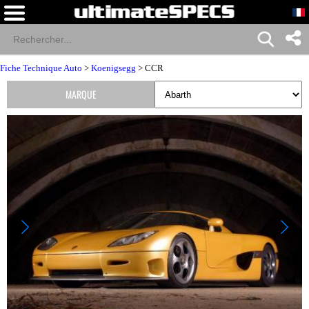
Fiche Technique Auto
>
Koenigsegg
> CCR
MARQUE