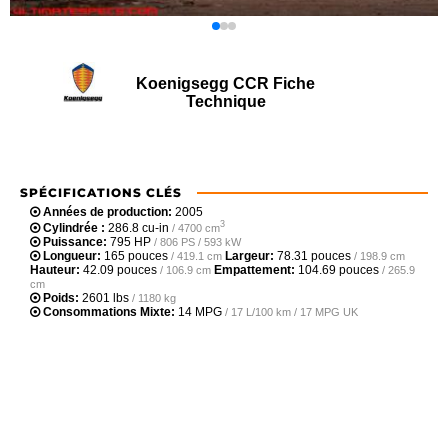
Koenigsegg CCR Fiche
Technique
SPÉCIFICATIONS CLÉS
Années de production:
2005
3
Cylindrée :
286.8 cu-in
/ 4700 cm
Puissance:
795 HP
/ 806 PS / 593 kW
Longueur:
165 pouces
Largeur:
78.31 pouces
/ 419.1 cm
/ 198.9 cm
Hauteur:
42.09 pouces
Empattement:
104.69 pouces
/ 106.9 cm
/ 265.9
cm
Poids:
2601 lbs
/ 1180 kg
Consommations Mixte:
14 MPG
/ 17 L/100 km / 17 MPG UK