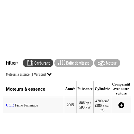
Filtrer:
Carburant
Boite de vitesse
Moteur
Moteurs à essence (1 Versions)
Comparatif
Moteurs à essence
Année
Puissance
Cylindrée
avec autre
voiture
3
4700 cm
806 hp /
CCR
2005
Fiche Technique
(286.8 cu-
593 kW
in)