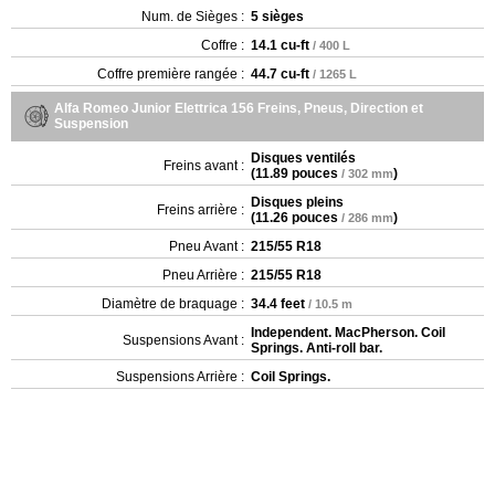
Num. de Sièges :
5 sièges
Coffre :
14.1 cu-ft
/ 400 L
Coffre première rangée :
44.7 cu-ft
/ 1265 L
Alfa Romeo Junior Elettrica 156 Freins, Pneus, Direction et
Suspension
Disques ventilés
Freins avant :
(
11.89 pouces
)
/ 302 mm
Disques pleins
Freins arrière :
(
11.26 pouces
)
/ 286 mm
Pneu Avant :
215/55 R18
Pneu Arrière :
215/55 R18
Diamètre de braquage :
34.4 feet
/ 10.5 m
Independent. MacPherson. Coil
Suspensions Avant :
Springs. Anti-roll bar.
Suspensions Arrière :
Coil Springs.