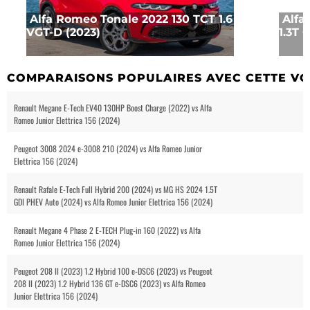
Alfa Romeo Tonale 2022 130 TCT 1.6
Alfa
VGT-D (2023)
1.3T 
COMPARAISONS POPULAIRES AVEC CETTE VO
Renault Megane E-Tech EV40 130HP Boost Charge (2022) vs Alfa
Romeo Junior Elettrica 156 (2024)
Peugeot 3008 2024 e-3008 210 (2024) vs Alfa Romeo Junior
Elettrica 156 (2024)
Renault Rafale E-Tech Full Hybrid 200 (2024) vs MG HS 2024 1.5T
GDI PHEV Auto (2024) vs Alfa Romeo Junior Elettrica 156 (2024)
Renault Megane 4 Phase 2 E-TECH Plug-in 160 (2022) vs Alfa
Romeo Junior Elettrica 156 (2024)
Peugeot 208 II (2023) 1.2 Hybrid 100 e-DSC6 (2023) vs Peugeot
208 II (2023) 1.2 Hybrid 136 GT e-DSC6 (2023) vs Alfa Romeo
Junior Elettrica 156 (2024)