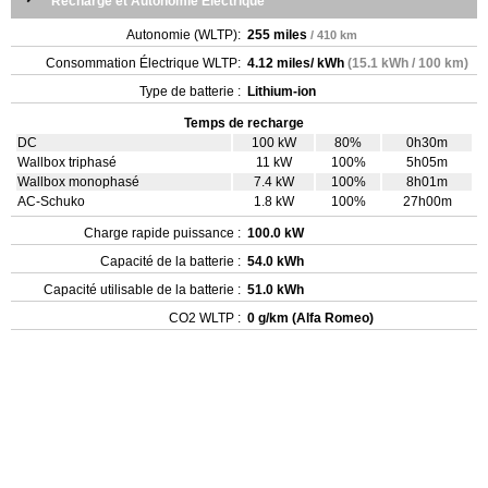
Recharge et Autonomie Électrique
Autonomie (WLTP):
255 miles
/ 410 km
Consommation Électrique WLTP:
4.12 miles/ kWh
(15.1 kWh / 100 km)
Type de batterie :
Lithium-ion
Temps de recharge
DC
100 kW
80%
0h30m
Wallbox triphasé
11 kW
100%
5h05m
Wallbox monophasé
7.4 kW
100%
8h01m
AC-Schuko
1.8 kW
100%
27h00m
Charge rapide puissance :
100.0 kW
Capacité de la batterie :
54.0 kWh
Capacité utilisable de la batterie :
51.0 kWh
CO2 WLTP :
0 g/km (Alfa Romeo)