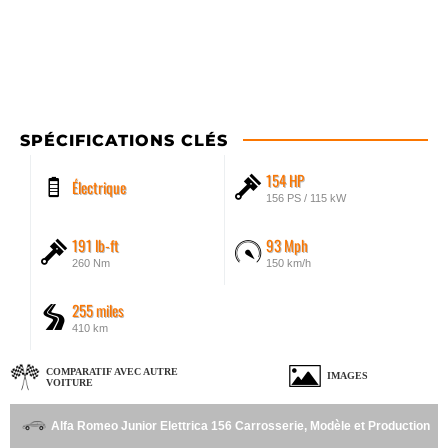
SPÉCIFICATIONS CLÉS
154 HP
Électrique
156 PS / 115 kW
191 lb-ft
93 Mph
260 Nm
150 km/h
255 miles
410 km
COMPARATIF AVEC AUTRE
IMAGES
VOITURE
Alfa Romeo Junior Elettrica 156 Carrosserie, Modèle et Production