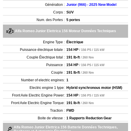
Génération :
Junior (966) - 2025 New Model
Corps :
SUV
Num. des Portes :
5 portes
Alfa Romeo Junior Elettrica 156 Moteur Données Techniques
Engine Type :
Électrique
Puissance électrique totale :
154 HP
/ 156 PS / 115 kW
Couple Électrique total :
191 lb-ft
/ 260 Nm
Puissance :
154 HP
/ 156 PS / 115 kW
Couple :
191 lb-ft
/ 260 Nm
Number of electric engines:
1
Electric engine 1 type:
Hybrid synchronous motor (HSM)
Front Axle Electric Engine Power:
154 HP
/ 156 PS / 115 kW
Front Axle Electric Engine Torque:
191 lb-ft
/ 260 Nm
Traction :
FWD
Boite de vitesse :
1 Rapports Reduction Gear
Alfa Romeo Junior Elettrica 156 Batterie Données Techniques,