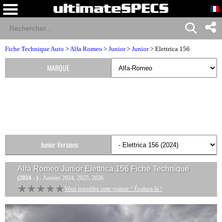
Fiche Technique Auto
>
Alfa Romeo
>
Junior
>
Junior
> Elettrica 156
MARQUE
Junior Versions
Alfa Romeo Junior Elettrica 156
Fiche Technique
(2024 - )
- Années 2024, 2025, 2026
★★★★★
★★★★★
Vous possédez cette voiture ? Évaluez-la !