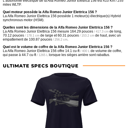
L'autonomie électrique de la Alfa Romeo Junior Elettrica 156 est 410 Km / 255
miles WLTP.
Quel moteur possède la Alfa Romeo Junior Elettrica 156 ?
La Alfa Romeo Junior Elettrica 156 possède 1 moteur(s) électrique(s) Hybrid
synchronous motor (HSM).
Quelles sont les dimensions de la Alfa Romeo Junior Elettrica 156 ?
La Alfa Romeo Junior Elettrica 156 mesure
164.29 pouces
de long,
/ 417.3 cm
70.12 pouces
de large et
60.31 pouces
de haut, avec un
/ 178.1 cm
/ 153.2 cm
empattement de
100.87 pouces
.
/ 256.2 cm
Quel est le volume de coffre de la Alfa Romeo Junior Elettrica 156 ?
La Alfa Romeo Junior Elettrica 156 offre
14.1 cu-ft
de volume de coffre,
/ 400 L
qui passe à
44.7 cu-ft
lorsque les sièges arrière sont rabattus.
/ 1265 L
ULTIMATE SPECS BOUTIQUE