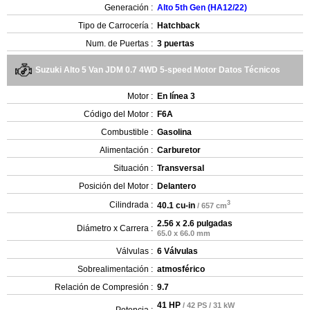
Generación :
Alto 5th Gen (HA12/22)
Tipo de Carrocería :
Hatchback
Num. de Puertas :
3 puertas
Suzuki Alto 5 Van JDM 0.7 4WD 5-speed Motor Datos Técnicos
Motor :
En línea 3
Código del Motor :
F6A
Combustible :
Gasolina
Alimentación :
Carburetor
Situación :
Transversal
Posición del Motor :
Delantero
3
Cilindrada :
40.1 cu-in
/ 657 cm
2.56 x 2.6 pulgadas
Diámetro x Carrera :
65.0 x 66.0 mm
Válvulas :
6 Válvulas
Sobrealimentación :
atmosférico
Relación de Compresión :
9.7
41 HP
/ 42 PS / 31 kW