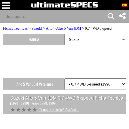
Fichas Técnicas
>
Suzuki
>
Alto
>
Alto 5 Van JDM
> 0.7 4WD 5-speed
MARCA
Alto 5 Van JDM Versiones
Suzuki Alto 5 Van JDM 0.7 4WD 5-speed
Ficha Tecnica
(1998 - 1999)
- Años 1998, 1999
★★★★★
★★★★★
¿Tienes este coche? ¡Valóralo!