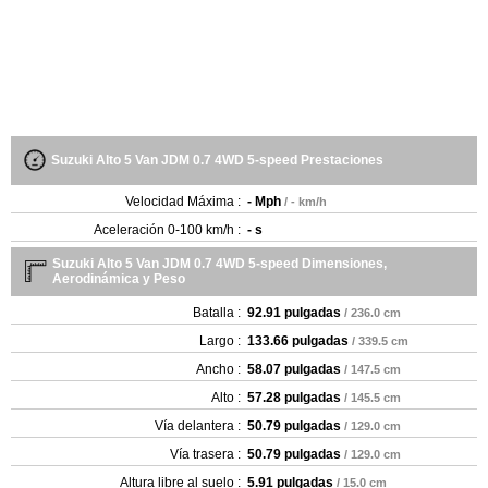
Suzuki Alto 5 Van JDM 0.7 4WD 5-speed Prestaciones
Velocidad Máxima :
- Mph
/ - km/h
Aceleración 0-100 km/h :
- s
Suzuki Alto 5 Van JDM 0.7 4WD 5-speed Dimensiones,
Aerodinámica y Peso
Batalla :
92.91 pulgadas
/ 236.0 cm
Largo :
133.66 pulgadas
/ 339.5 cm
Ancho :
58.07 pulgadas
/ 147.5 cm
Alto :
57.28 pulgadas
/ 145.5 cm
Vía delantera :
50.79 pulgadas
/ 129.0 cm
Vía trasera :
50.79 pulgadas
/ 129.0 cm
Altura libre al suelo :
5.91 pulgadas
/ 15.0 cm