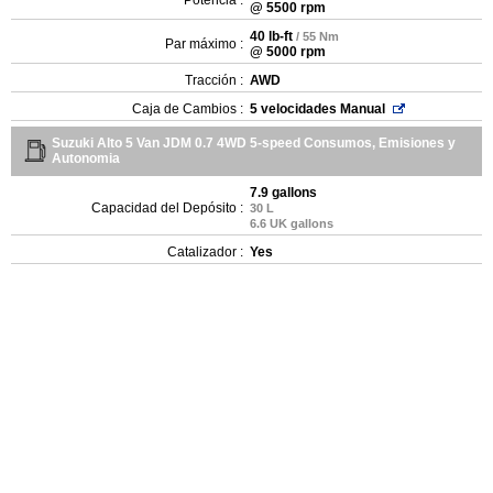
Potencia :
@ 5500 rpm
40 lb-ft
/ 55 Nm
Par máximo :
@ 5000 rpm
Tracción :
AWD
Caja de Cambios :
5 velocidades Manual
Suzuki Alto 5 Van JDM 0.7 4WD 5-speed Consumos, Emisiones y
Autonomia
7.9 gallons
Capacidad del Depósito :
30 L
6.6 UK gallons
Catalizador :
Yes