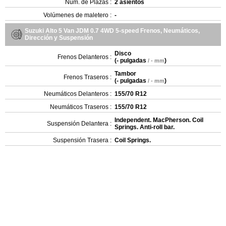
Num. de Plazas :
2 asientos
Volúmenes de maletero :
-
Suzuki Alto 5 Van JDM 0.7 4WD 5-speed Frenos, Neumáticos,
Dirección y Suspensión
Disco
Frenos Delanteros :
(
- pulgadas
)
/ - mm
Tambor
Frenos Traseros :
(
- pulgadas
)
/ - mm
Neumáticos Delanteros :
155/70 R12
Neumáticos Traseros :
155/70 R12
Independent. MacPherson. Coil
Suspensión Delantera :
Springs. Anti-roll bar.
Suspensión Trasera :
Coil Springs.