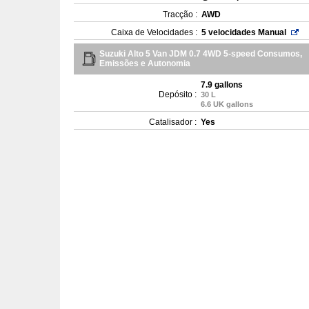
Tracção :
AWD
Caixa de Velocidades :
5 velocidades Manual
Suzuki Alto 5 Van JDM 0.7 4WD 5-speed Consumos,
Emissões e Autonomia
7.9 gallons
Depósito :
30 L
6.6 UK gallons
Catalisador :
Yes