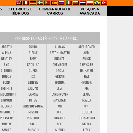
S
ELÉTRICOS E
COMPARADOR DE
PESQUISA
HÍBRIDOS
CARROS
AVANÇADA
PESQUISE FICHAS TÉCNICAS DE CARROS...
ABARTH
ACURA
AIWAYS
ALFA-ROMEO
ALPINA
ALPINE
ASTON-MARTIN
AUDI
BENTLEY
BMW
BUGATTI
BUICK
BYD
CADILLAC
CHEVROLET
CHRYSLER
CITROEN
CUPRA
DACIA
DAIHATSU
DODGE
DS
FERRARI
FIAT
FORD
GENESIS
HONDA
HYUNDAI
INFINITI
JAGUAR
JEEP
KIA
AMBORGHINI
LANCIA
LAND-ROVER
LEXUS
LINCOLN
LOTUS
MASERATI
MAZDA
MCLAREN
MERCEDES-BENZ
MG
MINI
MITSUBISHI
NISSAN
OPEL
PEUGEOT
POLESTAR
PORSCHE
RENAULT
ROLLS-ROYCE
ROVER
SAAB
SEAT
SKODA
SMART
SUBARU
SUZUKI
TESLA