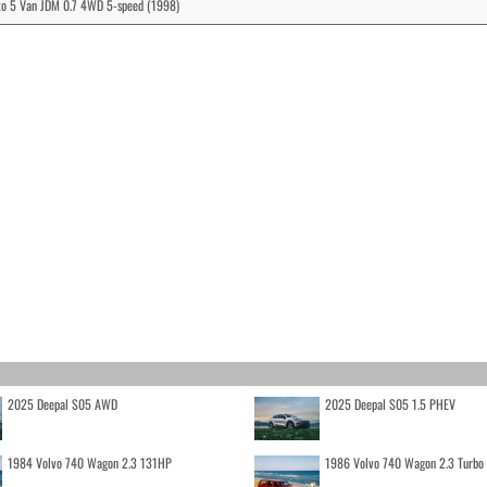
Alto 5 Van JDM 0.7 4WD 5-speed (1998)
2025 Deepal S05 AWD
2025 Deepal S05 1.5 PHEV
1984 Volvo 740 Wagon 2.3 131HP
1986 Volvo 740 Wagon 2.3 Turb