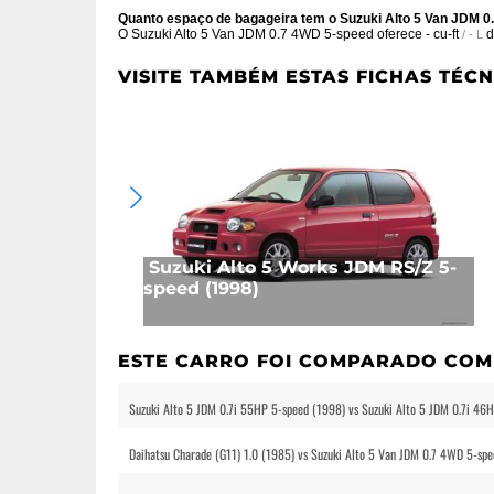
Quanto espaço de bagageira tem o Suzuki Alto 5 Van JDM 
O Suzuki Alto 5 Van JDM 0.7 4WD 5-speed oferece
- cu-ft
d
/ - L
VISITE TAMBÉM ESTAS FICHAS TÉCN
Suzuki Alto 5 Works JDM RS/Z 5-
speed (1998)
ESTE CARRO FOI COMPARADO COM 
Suzuki Alto 5 JDM 0.7i 55HP 5-speed (1998) vs Suzuki Alto 5 JDM 0.7i 4
Daihatsu Charade (G11) 1.0 (1985) vs Suzuki Alto 5 Van JDM 0.7 4WD 5-sp