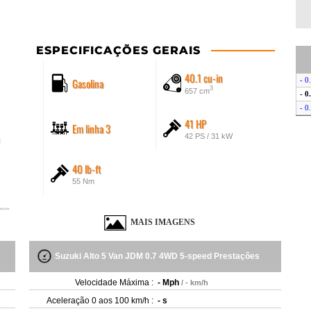
ESPECIFICAÇÕES GERAIS
40.1 cu-in
Gasolina
- 0
3
657 cm
- 0
- 0
41 HP
Em linha 3
42 PS / 31 kW
40 lb-ft
55 Nm
MAIS IMAGENS
Suzuki Alto 5 Van JDM 0.7 4WD 5-speed Prestações
Velocidade Máxima :
- Mph
/ - km/h
Aceleração 0 aos 100 km/h :
- s