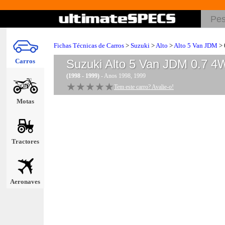
Fichas Técnicas de Carros
>
Suzuki
>
Alto
>
Alto 5 Van JDM
> 
Carros
Suzuki Alto 5 Van JDM 0.7 4
(1998 - 1999)
- Anos 1998, 1999
★★★★★
★★★★★
Tem este carro? Avalie-o!
Motas
Tractores
Aeronaves