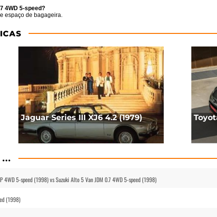
0.7 4WD 5-speed?
e espaço de bagageira.
ICAS
Jaguar Series III XJ6 4.2 (1979)
Toyot
...
6HP 4WD 5-speed (1998) vs Suzuki Alto 5 Van JDM 0.7 4WD 5-speed (1998)
eed (1998)