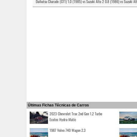
Daihatsu Charade (G11) 1.0 (1985) vs Suzuki Alto 2 0.8 (1986) vs Suzuki 
Últimas Fichas Técnicas de Carros
2023 Chevrolet Trax 2nd Gen 1.2 Turbo
Ecotec Hydra-Matic
1987 Volvo 740 Wagon 2.3