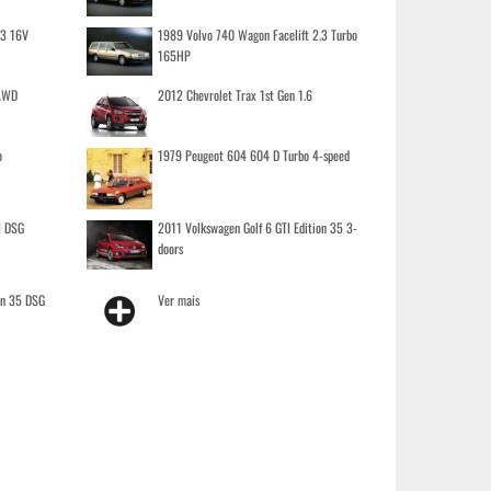
.3 16V
1989 Volvo 740 Wagon Facelift 2.3 Turbo
165HP
 AWD
2012 Chevrolet Trax 1st Gen 1.6
o
1979 Peugeot 604 604 D Turbo 4-speed
I DSG
2011 Volkswagen Golf 6 GTI Edition 35 3-
doors
on 35 DSG
Ver mais