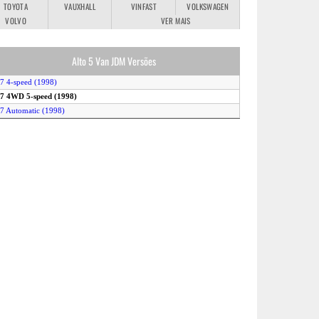
TOYOTA
VAUXHALL
VINFAST
VOLKSWAGEN
VOLVO
VER MAIS
Alto 5 Van JDM Versões
.7 4-speed (1998)
.7 4WD 5-speed (1998)
.7 Automatic (1998)