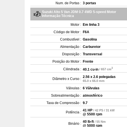
Num. de Portas :
3 portas
Suzuki Alto 5 Van JDM 0.7 4WD 5-speed Motor
Informação Técnica
Motor :
Em linha 3
Código de Motor :
F6A
Combustível :
Gasolina
Alimentação :
Carburetor
Disposição :
Transversal
Posição do Motor :
Frente
3
Cilindrada :
40.1 cu-in
/ 657 cm
2.56 x 2.6 polegadas
Diâmetro x Curso :
65.0 x 66.0 mm
Válvulas :
6 Válvulas
Sobrealimentação :
atmosférico
Taxa de Compressão :
9.7
41 HP
/ 42 PS / 31 kW
Potência :
@ 5500 rpm
40 lb-ft
/ 55 Nm
Binário :
@ 5000 rpm