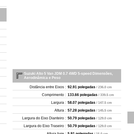
Suzuki Alto 5 Van JDM 0.7 4WD 5-speed Dimensões,
Aerodinâmica e Peso
Distância entre Eixos :
92.91 polegadas
/ 236.0 cm
Comprimento :
133.66 polegadas
/ 339.5 cm
Largura :
58.07 polegadas
/ 147.5 cm
Altura :
57.28 polegadas
/ 145.5 cm
Largura do Eixo Dianteiro :
50.79 polegadas
/ 129.0 cm
Largura do Eixo Traseiro :
50.79 polegadas
/ 129.0 cm
Altura livre :
5.91 polegadas
/ 15.0 cm