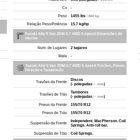
Cx :
-
Peso :
1455 lbs
/ 660 kg
Relação Peso/Potência :
15.7 kg/hp
Suzuki Alto 5 Van JDM 0.7 4WD 5-speed Dimensões do
interior
Num. de Lugares :
2 lugares
Mala :
-
Suzuki Alto 5 Van JDM 0.7 4WD 5-speed Travões, Pneus,
Direção e Suspensão
Discos
Travões da Frente :
(
- polegadas
)
/ - mm
Tambores
Travões de Trás :
(
- polegadas
)
/ - mm
Pneus da Frente :
155/70 R12
Pneus de Trás :
155/70 R12
Independent. MacPherson. Coil
Suspensão da Frente :
Springs. Anti-roll bar.
Suspensão de Trás :
Coil Springs.