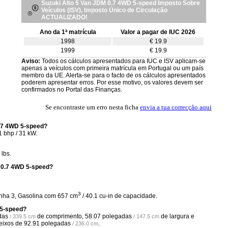
Suzuki Alto 5 Van JDM 0.7 4WD 5-speed Imposto Sobre
Veículos (ISV), Imposto Único de Circulação
ACTUALIZADO!
Ano da 1ª matrícula
Valor a pagar de IUC 2026
1998
€ 19.9
1999
€ 19.9
Aviso:
Todos os cálculos apresentados para IUC e ISV aplicam-se
apenas a veículos com primeira matrícula em Portugal ou um país
membro da UE. Alerta-se para o facto de os cálculos apresentados
poderem apresentar erros. Por esse motivo, os valores devem ser
confirmados no Portal das Finanças.
Se encontraste um erro nesta ficha
envia a tua correcção aqui
0.7 4WD 5-speed?
 bhp / 31 kW.
lbs.
M 0.7 4WD 5-speed?
3
inha 3, Gasolina com 657 cm
/ 40.1 cu-in de capacidade.
 5-speed?
das
de comprimento,
58.07 polegadas
de largura e
/ 339.5 cm
/ 147.5 cm
 eixos de
92.91 polegadas
.
/ 236.0 cm