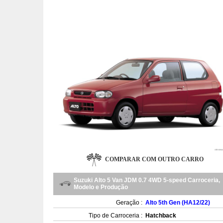
COMPARAR COM OUTRO CARRO
Suzuki Alto 5 Van JDM 0.7 4WD 5-speed Carroceria,
Modelo e Produção
Geração :
Alto 5th Gen (HA12/22)
Tipo de Carroceria :
Hatchback