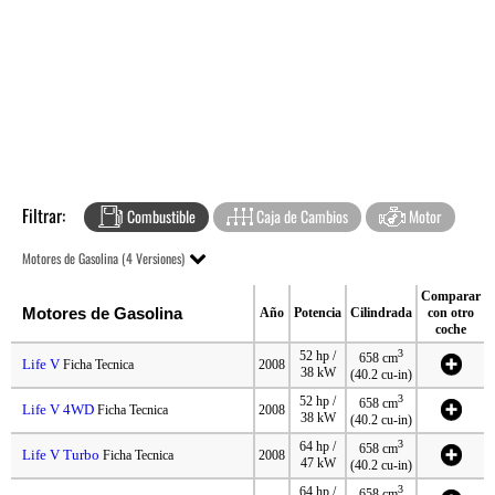
Filtrar:
Combustible
Caja de Cambios
Motor
Motores de Gasolina (4 Versiones)
Comparar
Motores de Gasolina
Año
Potencia
Cilindrada
con otro
coche
3
52 hp /
658 cm
Life V
Ficha Tecnica
2008
38 kW
(40.2 cu-in)
3
52 hp /
658 cm
Life V 4WD
Ficha Tecnica
2008
38 kW
(40.2 cu-in)
3
64 hp /
658 cm
Life V Turbo
Ficha Tecnica
2008
47 kW
(40.2 cu-in)
3
64 hp /
658 cm