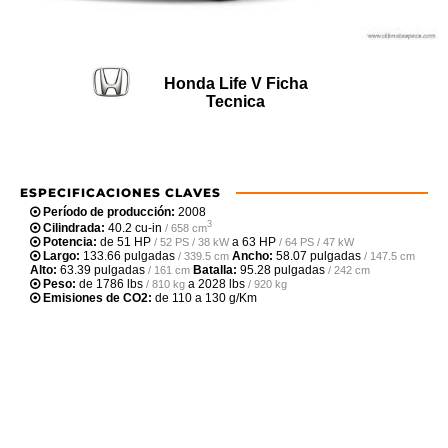
Honda Life V Ficha
Tecnica
ESPECIFICACIONES CLAVES
Período de producción:
2008
3
Cilindrada:
40.2 cu-in
/ 658 cm
Potencia:
de
51 HP
a
63 HP
/ 52 PS / 38 kW
/ 64 PS / 47 kW
Largo:
133.66 pulgadas
Ancho:
58.07 pulgadas
/ 339.5 cm
/ 147.5 cm
Alto:
63.39 pulgadas
Batalla:
95.28 pulgadas
/ 161 cm
/ 242 cm
Peso:
de
1786 lbs
a
2028 lbs
/ 810 kg
/ 920 kg
Emisiones de CO2:
de 110 a 130 g/Km