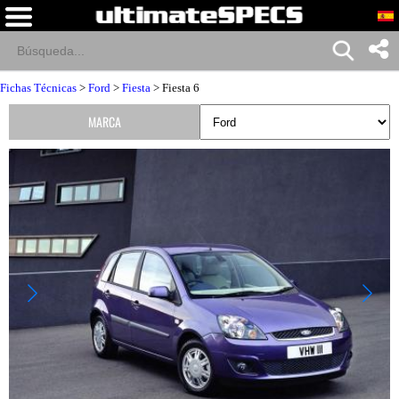
Fichas Técnicas
>
Ford
>
Fiesta
> Fiesta 6
MARCA