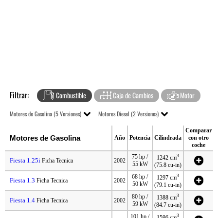
Filtrar:
Combustible
Caja de Cambios
Motor
Motores de Gasolina (5 Versiones)
Motores Diesel (2 Versiones)
Comparar
Motores de Gasolina
Año
Potencia
Cilindrada
con otro
coche
3
75 hp /
1242 cm
Fiesta 1.25i
Ficha Tecnica
2002
55 kW
(75.8 cu-in)
3
68 hp /
1297 cm
Fiesta 1.3
Ficha Tecnica
2002
50 kW
(79.1 cu-in)
3
80 hp /
1388 cm
Fiesta 1.4
Ficha Tecnica
2002
59 kW
(84.7 cu-in)
3
101 hp /
1596 cm