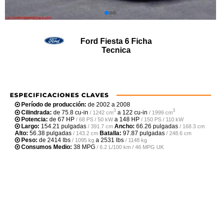
Ford Fiesta 6 Ficha
Tecnica
ESPECIFICACIONES CLAVES
Período de producción:
de 2002 a 2008
3
3
Cilindrada:
de
75.8 cu-in
a
122 cu-in
/ 1242 cm
/ 1999 cm
Potencia:
de
67 HP
a
148 HP
/ 68 PS / 50 kW
/ 150 PS / 110 kW
Largo:
154.21 pulgadas
Ancho:
66.26 pulgadas
/ 391.7 cm
/ 168.3 cm
Alto:
56.38 pulgadas
Batalla:
97.87 pulgadas
/ 143.2 cm
/ 248.6 cm
Peso:
de
2414 lbs
a
2531 lbs
/ 1095 kg
/ 1148 kg
Consumos Medio:
38 MPG
/ 6.2 L/100 km / 46 MPG UK