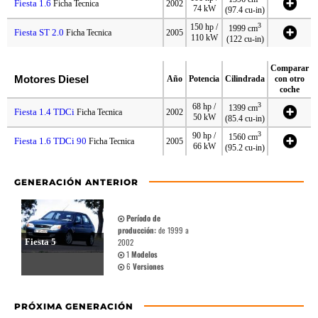
Fiesta 1.6
Ficha Tecnica
2002
74 kW
(97.4 cu-in)
3
150 hp /
1999 cm
Fiesta ST 2.0
Ficha Tecnica
2005
110 kW
(122 cu-in)
Comparar
Motores Diesel
Año
Potencia
Cilindrada
con otro
coche
3
68 hp /
1399 cm
Fiesta 1.4 TDCi
Ficha Tecnica
2002
50 kW
(85.4 cu-in)
3
90 hp /
1560 cm
Fiesta 1.6 TDCi 90
Ficha Tecnica
2005
66 kW
(95.2 cu-in)
GENERACIÓN ANTERIOR
Período de
producción:
de 1999 a
Fiesta 5
2002
1
Modelos
6
Versiones
PRÓXIMA GENERACIÓN