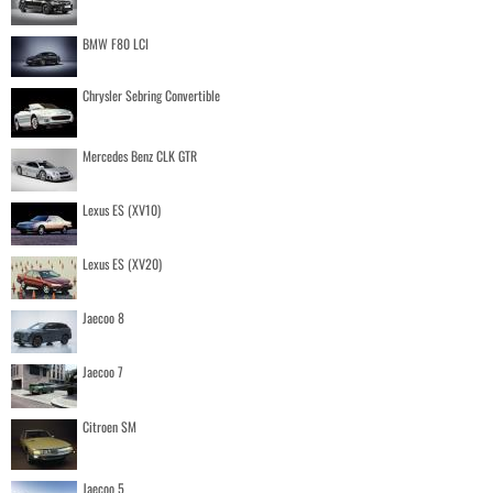
BMW F80 LCI
Chrysler Sebring Convertible
Mercedes Benz CLK GTR
Lexus ES (XV10)
Lexus ES (XV20)
Jaecoo 8
Jaecoo 7
Citroen SM
Jaecoo 5