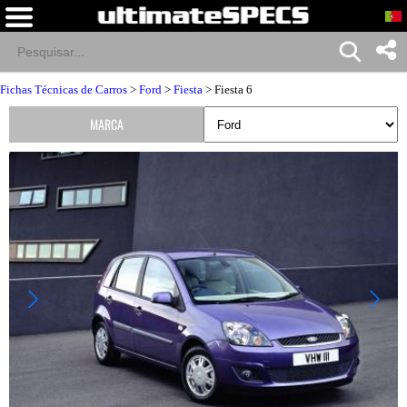
Fichas Técnicas de Carros
>
Ford
>
Fiesta
> Fiesta 6
MARCA