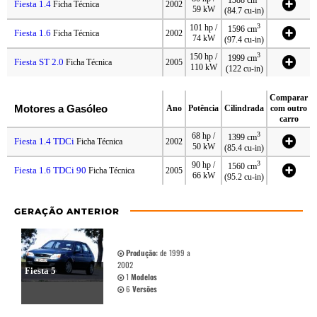
Fiesta 1.4
Ficha Técnica
2002
59 kW
(84.7 cu-in)
3
101 hp /
1596 cm
Fiesta 1.6
Ficha Técnica
2002
74 kW
(97.4 cu-in)
3
150 hp /
1999 cm
Fiesta ST 2.0
Ficha Técnica
2005
110 kW
(122 cu-in)
Comparar
Motores a Gasóleo
Ano
Potência
Cilindrada
com outro
carro
3
68 hp /
1399 cm
Fiesta 1.4 TDCi
Ficha Técnica
2002
50 kW
(85.4 cu-in)
3
90 hp /
1560 cm
Fiesta 1.6 TDCi 90
Ficha Técnica
2005
66 kW
(95.2 cu-in)
GERAÇÃO ANTERIOR
Produção:
de 1999 a
2002
Fiesta 5
1
Modelos
6
Versões