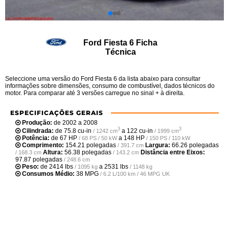
Ford Fiesta 6 Ficha
Técnica
Seleccione uma versão do Ford Fiesta 6 da lista abaixo para consultar
informações sobre dimensões, consumo de combustível, dados técnicos do
motor. Para comparar até 3 versões carregue no sinal + à direita.
ESPECIFICAÇÕES GERAIS
Produção:
de 2002 a 2008
3
3
Cilindrada:
de
75.8 cu-in
a
122 cu-in
/ 1242 cm
/ 1999 cm
Potência:
de
67 HP
a
148 HP
/ 68 PS / 50 kW
/ 150 PS / 110 kW
Comprimento:
154.21 polegadas
Largura:
66.26 polegadas
/ 391.7 cm
Altura:
56.38 polegadas
Distância entre Eixos:
/ 168.3 cm
/ 143.2 cm
97.87 polegadas
/ 248.6 cm
Peso:
de
2414 lbs
a
2531 lbs
/ 1095 kg
/ 1148 kg
Consumos Médio:
38 MPG
/ 6.2 L/100 km / 46 MPG UK