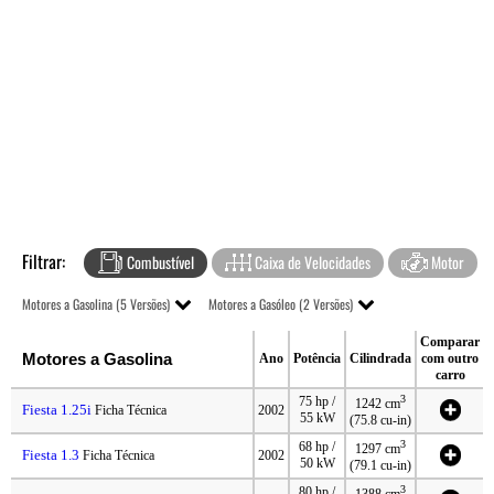
Filtrar:
Combustível
Caixa de Velocidades
Motor
Motores a Gasolina (5 Versões)
Motores a Gasóleo (2 Versões)
Comparar
Motores a Gasolina
Ano
Potência
Cilindrada
com outro
carro
3
75 hp /
1242 cm
Fiesta 1.25i
Ficha Técnica
2002
55 kW
(75.8 cu-in)
3
68 hp /
1297 cm
Fiesta 1.3
Ficha Técnica
2002
50 kW
(79.1 cu-in)
3
80 hp /
1388 cm